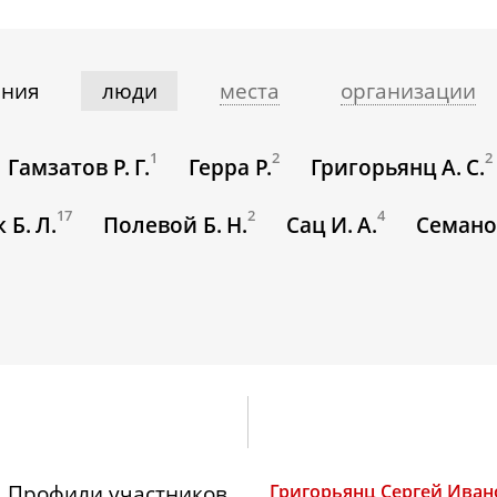
ния
люди
места
организации
1
2
2
Гамзатов Р. Г.
Герра Р.
Григорьянц А. С.
17
2
4
 Б. Л.
Полевой Б. Н.
Сац И. А.
Семанов
Профили участников
Григорьянц Сергей Ива