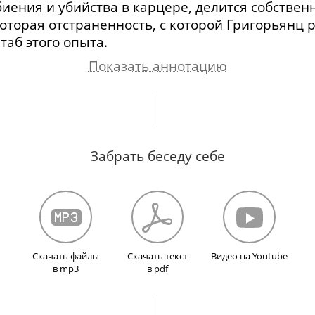
иения и убийства в карцере, делится собстве
оторая отстраненность, с которой Григорьянц 
аб этого опыта.
Показать аннотацию
 ареста. Групкомы. Показания коллекционеров 
Забрать беседу себе
держания в тюремной камере. Чтение книг из
рых произведений. Об атмосфере в тюрьме
197
 противостояния насилию в камере. О тюремно
. Отказ в законной отправке на поселение. Пер
Скачать файлы
Скачать текст
Видео на Youtube
в mp3
в pdf