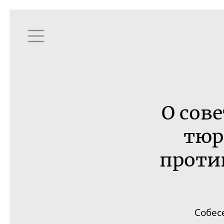
О сов
тюр
проти
Собес