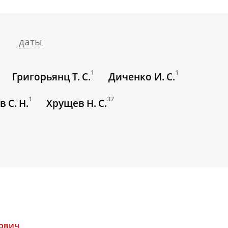
даты
1
1
Григорьянц Т. С.
Диченко И. С.
1
37
 С. Н.
Хрущев Н. С.
нович