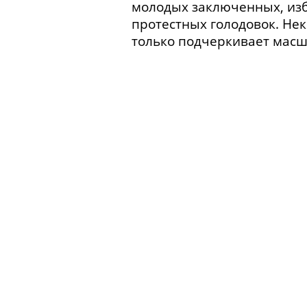
молодых заключенных, изб
протестных голодовок. Нек
только подчеркивает масшт
Что послужило поводом для
Первые впечатления от со
и переосмысление некото
«Осужденка». Первый опыт
Ярославская тюрьма и зона