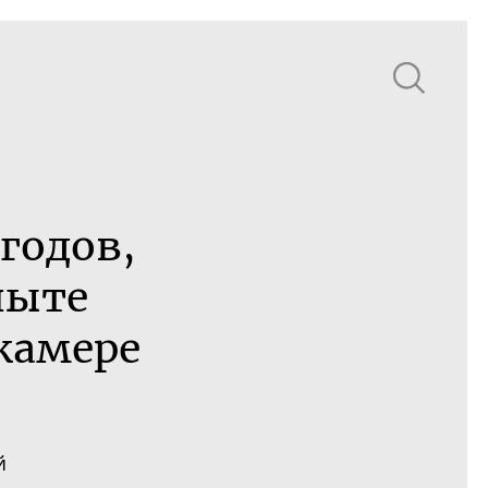
годов,
пыте
камере
й