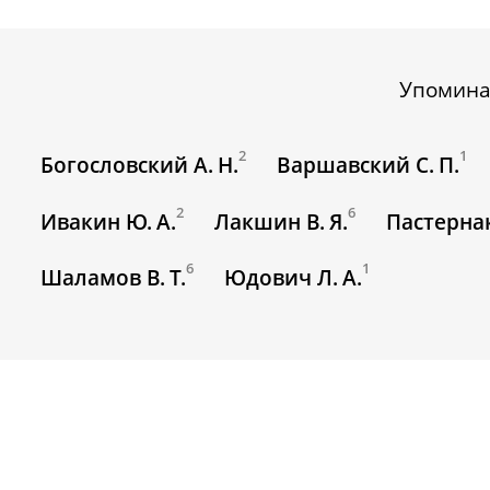
Упомина
2
1
Богословский А. Н.
Варшавский С. П.
2
6
Ивакин Ю. А.
Лакшин В. Я.
Пастернак
6
1
Шаламов В. Т.
Юдович Л. А.