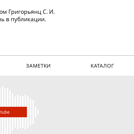
ом Григорьянц С. И.
ь в публикации.
Ведущий
.
Григораш Алена
Владимировна
Григораш Алена
ЗАМЕТКИ
КАТАЛОГ
Владимировна
utube