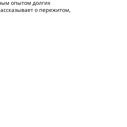
нным опытом долгих
рассказывает о пережитом,
против С. И. Григорьянца.
 тюремной библиотеки
0-х
гг. Суд и приговор.
й еде. Пересылка.
вая голодовка.