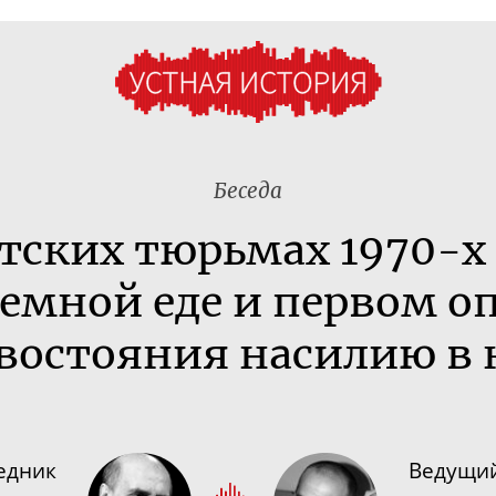
Беседа
етских тюрьмах
1970-х
емной еде и первом о
востояния насилию в 
едник
Ведущи