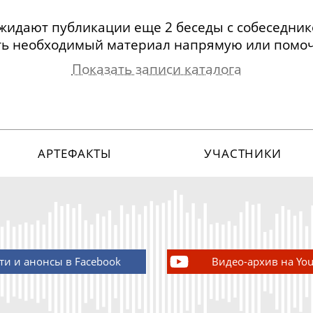
ожидают публикации еще
2 беседы
с
собеседник
ь необходимый материал напрямую или помоч
Показать записи каталога
седник
Арх.номер
Дата записи
Вид записи
 Иванович
1865
25.04.2015
аудио, 98 мин
 Иванович
1869
07.05.2015
видео, 113
АРТЕФАКТЫ
УЧАСТНИКИ
мин.
ти и анонсы в Facebook
Видео-архив на Yo