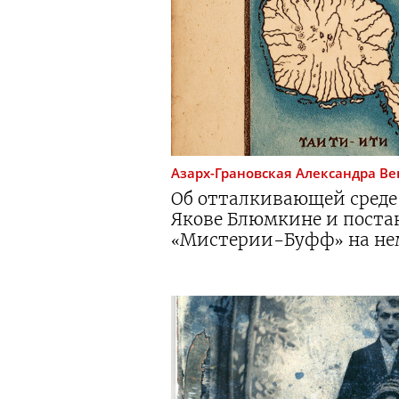
Азарх-Грановская
Александра В
Об отталкивающей среде 
Якове Блюмкине и поста
«
Мистерии-Буфф
» на н