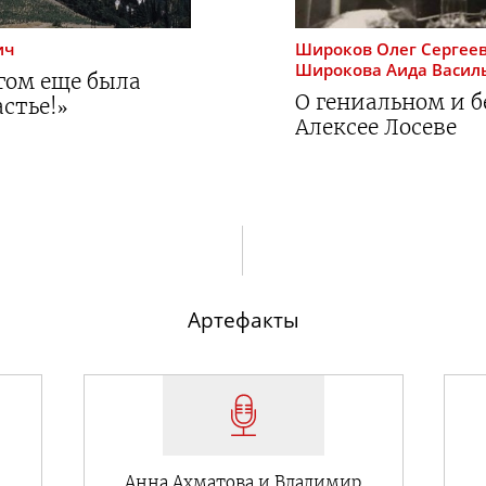
ич
Широков
Олег Сергее
Широкова
Аида Васил
угом еще была
О гениальном и 
стье!»
Алексее Лосеве
Артефакты
Анна Ахматова и Владимир