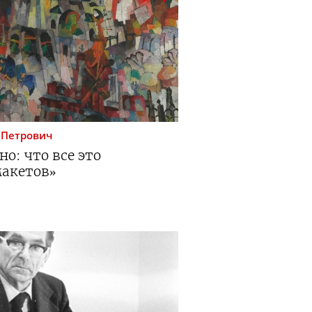
 Петрович
но: что все это
макетов»