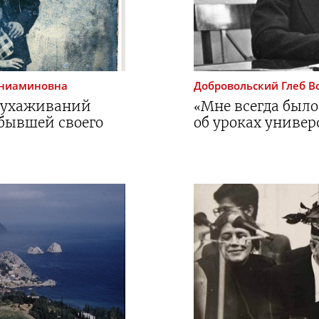
ениаминовна
Добровольский
Глеб В
т ухаживаний
«Мне всегда было
 бывшей своего
об уроках универ