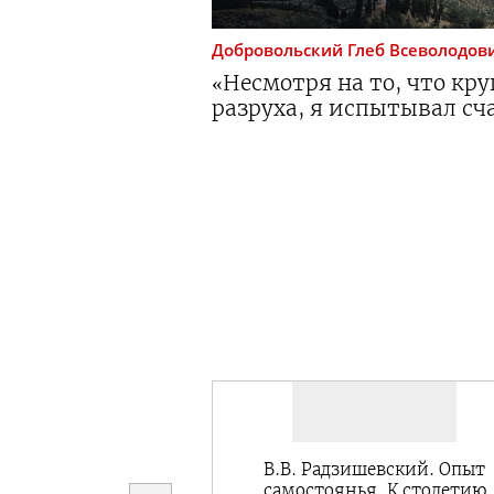
Добровольский
Глеб Всеволодов
«Несмотря на то, что кр
разруха, я испытывал сча
В.В. Радзишевский. Опыт
самостоянья. К столетию