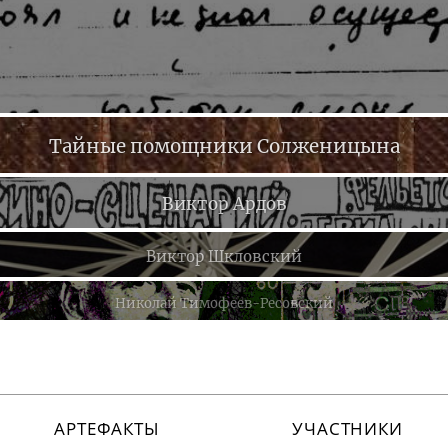
Все сборники
Тайные помощники Солженицына
Все сборники
Виктор Ардов
Все сборники
Виктор Шкловский
Все сборники
Николай
Тимофеев-Ресовский
АРТЕФАКТЫ
УЧАСТНИКИ