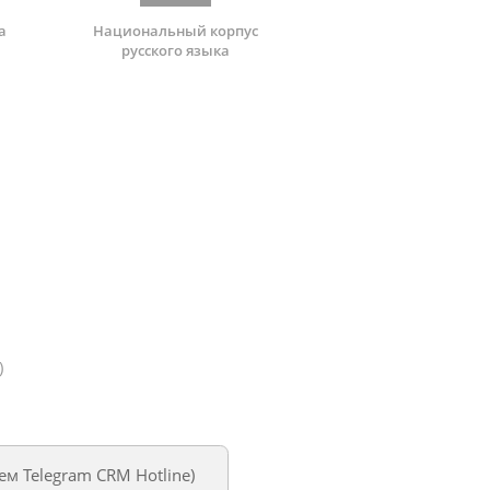
а
Национальный корпус
русского языка
)
уем
Telegram CRM Hotline
)