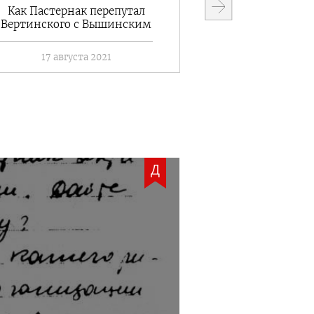
Как Пастернак перепутал
Как Михаи
Вертинского с Вышинским
обидел Ма
17 августа 2021
7 июля
Д