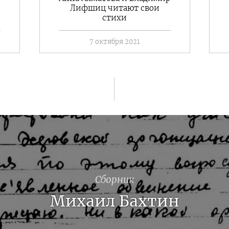
Лифшиц читают свои
стихи
7 октября 2021
Сборник
Все сборники
Михаил Бахтин