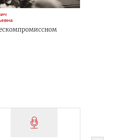
вич
ьевна
бескомпромиссном