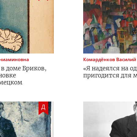
ениаминовна
Комардёнков
Василий
в доме Бриков,
«Я надеялся на од
новке
пригодится для 
емецком
Д