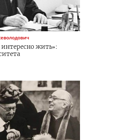
севолодович
 интересно жить»:
ситета