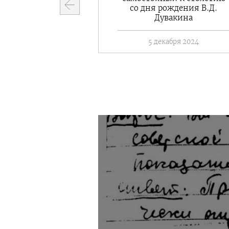
со дня рождения В.Д.
бой рай»
Дувакина
ля 2019
5 декабря 2024