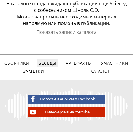
В каталоге фонда ожидают публикации еще
6 бесед
с
собеседником Шноль С. Э.
Можно запросить необходимый материал
напрямую или помочь в публикации.
Показать записи каталога
Собеседник
Арх.номер
Дата записи
Вид записи
Шноль Симон
946
02.11.1991
аудио, 130
A
Эльевич
мин.
СБОРНИКИ
БЕСЕДЫ
АРТЕФАКТЫ
УЧАСТНИКИ
Шноль Симон
947
07.12.1991
аудио, 110
A
Эльевич
мин.
ЗАМЕТКИ
КАТАЛОГ
Шноль Симон
952
11.04.1992
аудио, 93
A
Эльевич
мин.
Шноль Симон
953
18.04.1992
аудио, 62
Новости и анонсы в Facebook
A
Эльевич
мин.
Видео-архив на Youtube
Шноль Симон
954
22.05.1992
аудио, 37
A
Эльевич
мин.
Шноль Симон
959
14.05.1993
аудио, 94