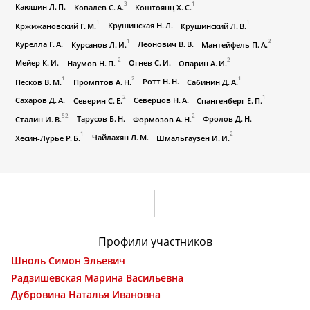
3
1
Каюшин Л. П.
Ковалев С. А.
Коштоянц Х. С.
1
1
Крушинская Н. Л.
Кржижановский Г. М.
Крушинский Л. В.
1
2
Курелла Г. А.
Леонович В. В.
Курсанов Л. И.
Мантейфель П. А.
2
2
Мейер К. И.
Огнев С. И.
Наумов Н. П.
Опарин А. И.
1
2
1
Ротт Н. Н.
Песков В. М.
Промптов А. Н.
Сабинин Д. А.
2
1
Сахаров Д. А.
Северцов Н. А.
Северин С. Е.
Спангенберг Е. П.
52
2
Тарусов Б. Н.
Фролов Д. Н.
Сталин И. В.
Формозов А. Н.
1
2
Чайлахян Л. М.
Хесин-Лурье Р. Б.
Шмальгаузен И. И.
Профили участников
Шноль Симон Эльевич
Радзишевская Марина Васильевна
Дубровина Наталья Ивановна