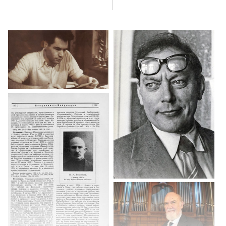
помощь Г. М. Кржижановского, вызов в Москву на переследствие,
освобождение; изменения во внешности и характере после
заключения; возвращение на биофак, кафедра биофизики;
научная деятельность и работа по записи голосов птиц; переход
на работу в Институт биофизики АН СССР, лаборатория нервной
клетки.
Создание лаборатории криогенного консервирования
биологических материалов. Причины недопуска за границу.
Дружба с англичанами. Запись голоса овсянки.