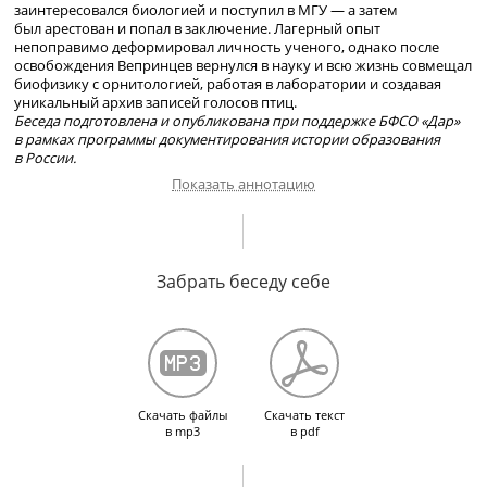
заинтересовался биологией и поступил в МГУ — а затем
был арестован и попал в заключение. Лагерный опыт
непоправимо деформировал личность ученого, однако после
освобождения Вепринцев вернулся в науку и всю жизнь совмещал
биофизику с орнитологией, работая в лаборатории и создавая
уникальный архив записей голосов птиц.
Беседа подготовлена и опубликована при поддержке БФСО «Дар»
в рамках программы документирования истории образования
в России.
Показать аннотацию
Ощущение свободы в период весны 1945 — августа 1947 гг.
Характер и манеры Р. Б.
Забрать беседу себе
Хесина-Лурье
, его участие в ВОВ;
выступление во время биологической дискуссии. Биологический
факультет МГУ перед войной: атмосфера, преподаватели,
студенты. Обратная селекция кадров в науке. Об отце Б. Н.
Вепринцева, революционере Н. А. Вепринцеве. Отношение Н. А.
Вепринцева к Кобе (И. В. Сталину). Судьба Н. А. Вепринцева и его
семьи после революции: повторное вступление в партию; арест;
судьба брата П. А. Вепринцева. Б. Н. Вепринцев: вступительный
Скачать файлы
Скачать текст
доклад в КЮБЗ; поступление на биофак в 1943 г., наблюдение
в mp3
в pdf
за птицами в проливах Белого моря, доклад у Формозова; арест
в июле 1951 г., лагерь, сокамерники (М. И. Казанин, Л. А.
Вознесенский и Л. Н. Гумилев), посылки от Л. В. Крушинского;