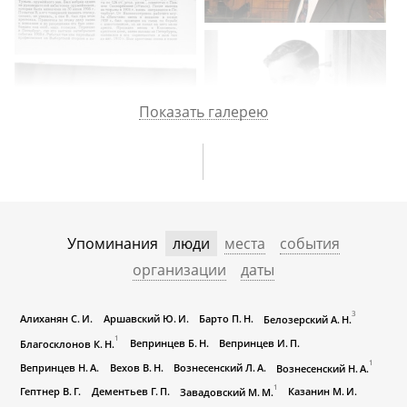
Показать галерею
Упоминания
люди
места
события
организации
даты
3
Алиханян С. И.
Аршавский Ю. И.
Барто П. Н.
Белозерский А. Н.
1
Вепринцев Б. Н.
Вепринцев И. П.
Благосклонов К. Н.
1
Вепринцев Н. А.
Вехов В. Н.
Вознесенский Л. А.
Вознесенский Н. А.
1
Гептнер В. Г.
Дементьев Г. П.
Казанин М. И.
Завадовский М. М.