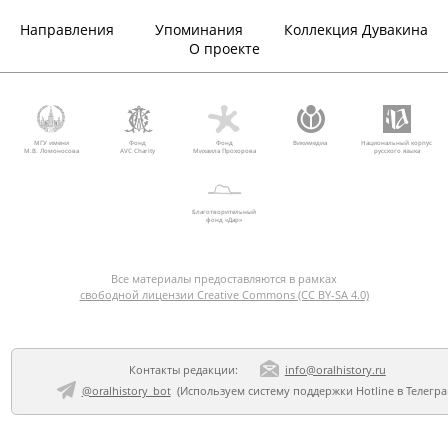
Эльевич
мин.
Направления
Упоминания
Коллекция Дувакина
О проекте
МГУ имени
Фонд
Фонд
Викимедиа
Национальный корпус
М.В. Ломоносова
AVC Charity
Михаила Прохорова
русского языка
Благотворительный
фонд «Дар»
Все материалы предоставляются в рамках
свободной лицензии Creative Commons (CC BY-SA 4.0)
Контакты редакции:
info@oralhistory.ru
@oralhistory_bot
(Используем
систему поддержки Hotline в Телегр