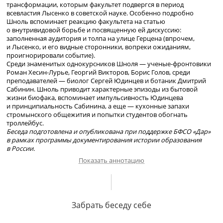
трансформации, которым факультет подвергся в период
всевластия Лысенко в советской науке. Особенно подробно
Шноль вспоминает реакцию факультета на статью
о внутривидовой борьбе и посвященную ей дискуссию:
заполненная аудитория и толпа на улице Герцена (впрочем,
и Лысенко, и его видные сторонники, вопреки ожиданиям,
проигнорировали событие).
Среди знаменитых однокурсников Шноля —
ученые-фронтовики
Роман
Хесин-Лурье
, Георгий Викторов, Борис Голов, среди
преподавателей — биолог Сергей Юдинцев и ботаник Дмитрий
Сабинин. Шноль приводит характерные эпизоды из бытовой
жизни биофака, вспоминает импульсивность Юдинцева
и принципиальность Сабинина, а еще — кухонные запахи
стромынского общежития и попытки студентов обогнать
троллейбус.
Беседа подготовлена и опубликована при поддержке БФСО «Дар»
в рамках программы документирования истории образования
в России.
Показать аннотацию
О себе и своей семье. Арест отца в 1933 г., детский дом.
Поступление братьев в МГУ; поступление на биологический
Забрать беседу себе
факультет МГУ в 1946 г. Впечатления от Московского университета
в первый послевоенный год. Декан факультета С. Д. Юдинцев,