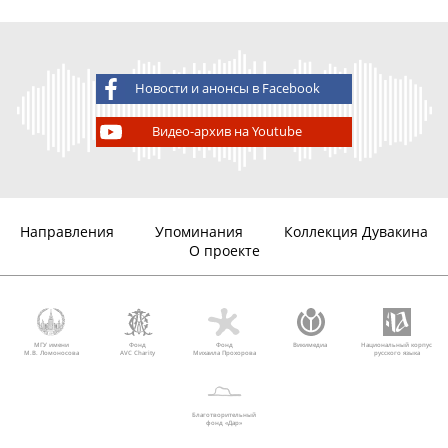
Шноль Симон
952
11.04.1992
аудио, 93
A
Эльевич
мин.
Шноль Симон
953
18.04.1992
аудио, 62
Новости и анонсы в Facebook
A
Эльевич
мин.
Видео-архив на Youtube
Шноль Симон
954
22.05.1992
аудио, 37
A
Эльевич
мин.
Шноль Симон
959
14.05.1993
аудио, 94
Эльевич
мин.
Направления
Упоминания
Коллекция Дувакина
О проекте
МГУ имени
Фонд
Фонд
Викимедиа
Национальный корпус
М.В. Ломоносова
AVC Charity
Михаила Прохорова
русского языка
Благотворительный
фонд «Дар»