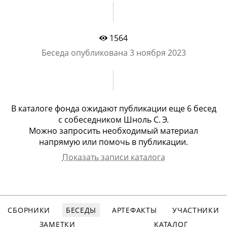
1564
Беседа опубликована
3 ноября 2023
В каталоге фонда ожидают публикации еще
6 бесед
с
собеседником Шноль С. Э.
Можно запросить необходимый материал
напрямую или помочь в публикации.
Показать записи каталога
Собеседник
Арх.номер
Дата записи
Вид записи
Шноль Симон
946
02.11.1991
аудио, 130
A
Эльевич
мин.
СБОРНИКИ
БЕСЕДЫ
АРТЕФАКТЫ
УЧАСТНИКИ
Шноль Симон
947
07.12.1991
аудио, 110
A
Эльевич
мин.
ЗАМЕТКИ
КАТАЛОГ