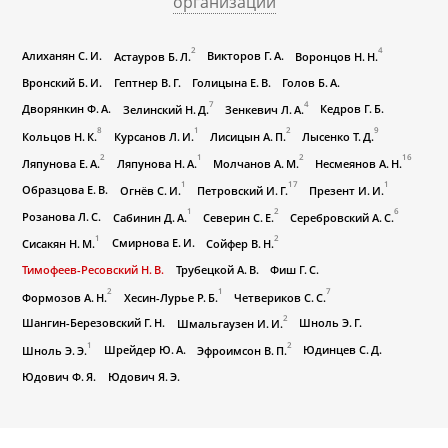
организации
2
4
Алиханян С. И.
Викторов Г. А.
Астауров Б. Л.
Воронцов Н. Н.
Вронский Б. И.
Гептнер В. Г.
Голицына Е. В.
Голов Б. А.
7
4
Дворянкин Ф. А.
Кедров Г. Б.
Зелинский Н. Д.
Зенкевич Л. А.
8
1
2
9
Кольцов Н. К.
Курсанов Л. И.
Лисицын А. П.
Лысенко Т. Д.
2
1
2
16
Ляпунова Е. А.
Ляпунова Н. А.
Молчанов А. М.
Несмеянов А. Н.
1
17
1
Образцова Е. В.
Огнёв С. И.
Петровский И. Г.
Презент И. И.
1
2
6
Розанова Л. С.
Сабинин Д. А.
Северин С. Е.
Серебровский А. С.
Тимофеев-Ресовский
1
2
Смирнова Е. И.
Сисакян Н. М.
Сойфер В. Н.
Тимофеев-Ресовский Н. В.
Трубецкой А. В.
Фиш Г. С.
2
1
7
Формозов А. Н.
Хесин-Лурье Р. Б.
Четвериков С. С.
2
Шангин-Березовский Г. Н.
Шноль Э. Г.
Шмальгаузен И. И.
1
2
Шрейдер Ю. А.
Юдинцев С. Д.
Шноль Э. Э.
Эфроимсон В. П.
Юдович Ф. Я.
Юдович Я. Э.