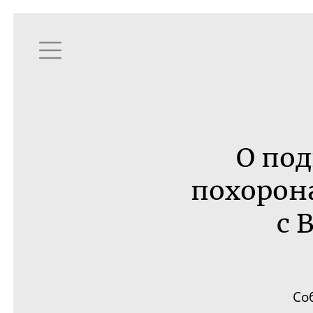
О по
похорона
с 
Со