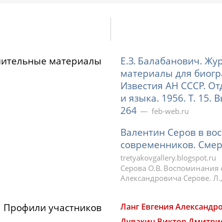
нительные материалы
Е.З. Балабанович. Жу
материалы для биогра
Известия АН СССР. О
и языка. 1956. Т. 15. 
264
feb-web.ru
Валентин Серов в во
современников. Смер
tretyakovgallery.blogspot.ru
Серова О.В. Воспоминания 
Александровича Серове. Л., 
Профили участников
Ланг Евгения Александр
Дувакин Виктор Дмитри