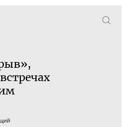
рыв»,
 встречах
ким
щий