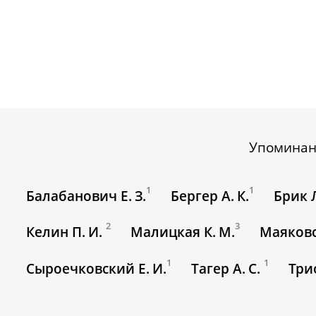
Упоминан
1
1
Балабанович Е. З.
Бергер А. К.
Брик 
2
3
Келин П. И.
Малицкая К. М.
Маяковс
1
1
Сыроечковский Е. И.
Тагер А. С.
Три