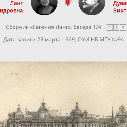
Ланг
Дува
андровна
Викт
Сборник «
Евгения Ланг
», беседа
1
/
4
1
1
4
Дата записи 23 марта 1969, ОУИ НБ МГУ №94