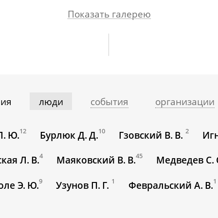
Показать галерею
ия
люди
события
организации
12
10
2
Л. Ю.
Бурлюк Д. Д.
Гзовский В. В.
Игн
4
45
кая Л. В.
Маяковский В. В.
Медведев С. 
9
1
1
оле Э. Ю.
Узунов П. Г.
Февральский А. В.