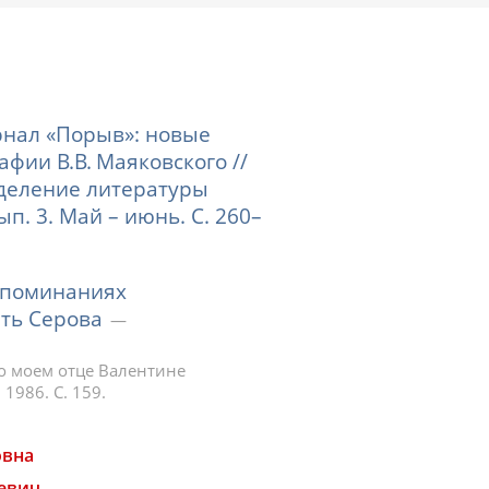
рнал «Порыв»: новые
фии В.В. Маяковского //
тделение литературы
Вып. 3. Май – июнь. С. 260–
споминаниях
ть Серова
о моем отце Валентине
1986. С. 159.
овна
евич