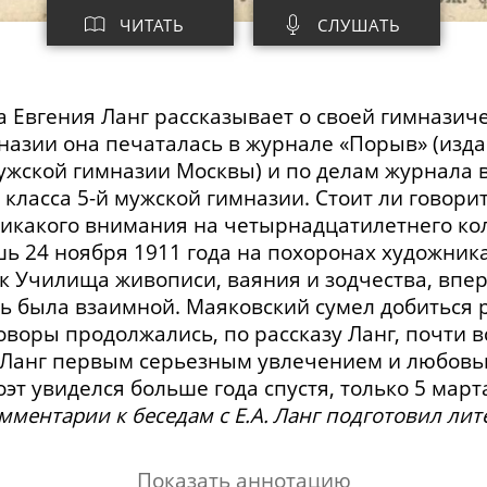
ЧИТАТЬ
СЛУШАТЬ
 Евгения Ланг рассказывает о своей гимназич
назии она печаталась в журнале «Порыв» (изд
жской гимназии Москвы) и по делам журнала в
 класса
5-й
мужской гимназии. Стоит ли говори
никакого внимания на четырнадцатилетнего кол
ь 24 ноября 1911 года на похоронах художник
ик Училища живописи, ваяния и зодчества, впе
ь была взаимной. Маяковский сумел добиться
говоры продолжались, по рассказу Ланг, почти в
 Ланг первым серьезным увлечением и любовь
эт увиделся больше года спустя, только 5 марта
мментарии к беседам с Е.А. Ланг подготовил ли
Показать аннотацию