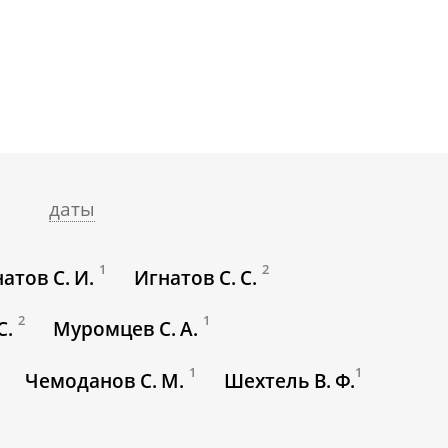
даты
1
2
атов С. И.
Игнатов С. С.
2
1
С.
Муромцев С. А.
1
1
Чемоданов С. М.
Шехтель В. Ф.