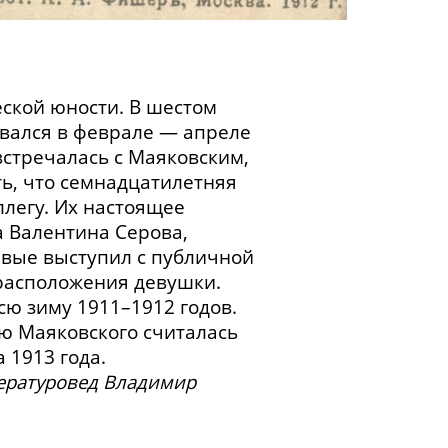
еской юности. В шестом
авался в феврале — апреле
стречалась с Маяковским,
ть, что семнадцатилетняя
легу. Их настоящее
а Валентина Серова,
рвые выступил с публичной
 расположения девушки.
сю зиму 1911–1912 годов.
ю Маяковского считалась
 1913 года.
тературовед Владимир