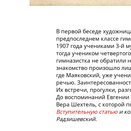
В первой беседе художница
предпоследнем классе гим
1907 года учениками
3-й
му
тогда учеником четвертого
гимназистка не обратили 
знакомство произошло лиш
где Маяковский, уже учен
речью. Заинтересованност
Их встречи, прогулки, раз
До воспоминаний Евгении
Вера Шехтель, с которой по
Вступительную статью
и ко
Радзишевский.