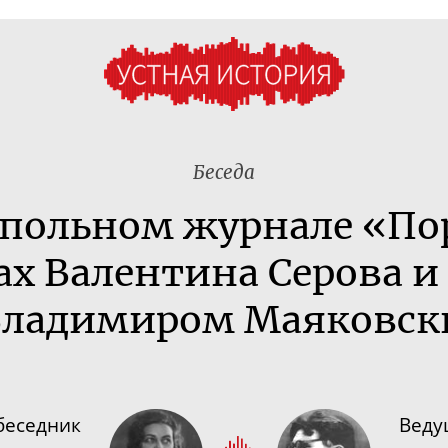
Беседа
дпольном журнале «По
х Валентина Серова и
Владимиром Маяковс
беседник
Веду