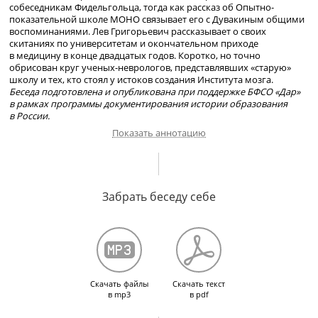
собеседникам Фидельгольца, тогда как рассказ об
Опытно-
показательной
школе МОНО связывает его с Дувакиным общими
воспоминаниями. Лев Григорьевич рассказывает о своих
скитаниях по университетам и окончательном приходе
в медицину в конце двадцатых годов. Коротко, но точно
обрисован круг
ученых-неврологов
, представлявших «старую»
школу и тех, кто стоял у истоков создания Института мозга.
Беседа подготовлена и опубликована при поддержке БФСО «Дар»
в рамках программы документирования истории образования
в России.
Показать аннотацию
Детство и
школа-хедер
в Гомеле; обучение в гимназии А. Е.
Ратнера, дружба с Л. Г. Шнирельманом, наставники Л. И. Креер и Г.
Забрать беседу себе
Н. Воронов. Поступление в Психоневрологический институт, В. М.
Бехтерев. 1917 год в Петрограде.
Физико-математический
факультет Московского университета. И. А. Каблуков и А.
Н.Реформатский. Участие в Гражданской войне,
2-я
особая
кавалерийская бригада Мозырской группы Западного фронта, М.
М. Ланда и политотдел бригады.
Опытно-показательная
школа
Московского отдела народного образования (МОНО), учителя
Скачать файлы
Скачать текст
и жизнь школы в Лианозово, знакомство с юным Виктором
в mp3
в pdf
Дувакиным, В. И. Волынская. Интерес к медицине, Я. М.
Урановский, Петроградский медицинский институт, знакомство