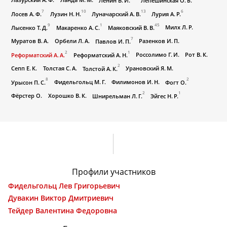
Ленин В. И.
Лепешинская О. Б.
7
10
13
6
Лосев А. Ф.
Лузин Н. Н.
Луначарский А. В.
Лурия А. Р.
9
1
45
Милх Л. Р.
Лысенко Т. Д.
Макаренко А. С.
Маяковский В. В.
7
Муратов В. А.
Орбели Л. А.
Разенков И. П.
Павлов И. П.
2
1
Россолимо Г. И.
Рот В. К.
Реформатский А. А.
Реформатский А. Н.
2
Сепп Е. К.
Толстая С. А.
Урановский Я. М.
Толстой А. К.
8
2
Фидельгольц М. Г.
Филимонов И. Н.
Урысон П. С.
Фогт О.
2
1
Фёрстер О.
Хорошко В. К.
Шнирельман Л. Г.
Эйгес Н. Р.
Профили участников
Фидельгольц Лев Григорьевич
Дувакин Виктор Дмитриевич
Тейдер Валентина Федоровна