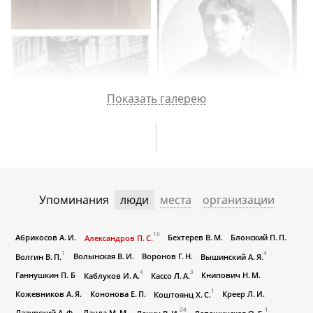
Показать галерею
Упоминания
люди
места
организации
10
Абрикосов А. И.
Бехтерев В. М.
Блонский П. П.
Александров П. С.
1
4
Волынская В. И.
Воронов Г. Н.
Волгин В. П.
Вышинский А. Я.
4
3
Ганнушкин П. Б
Книпович Н. М.
Каблуков И. А.
Кассо Л. А.
1
Кожевников А. Я.
Кононова Е. П.
Креер Л. И.
Коштоянц Х. С.
24
1
Лазурский А. Ф.
Ланда М. М.