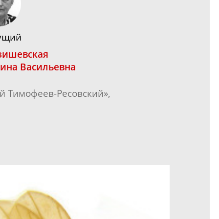
ущий
зишевская
ина Васильевна
ай
Тимофеев-Ресовский
»,