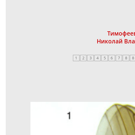
Тимофеев
Николай Вл
1
2
3
4
5
6
7
8
8