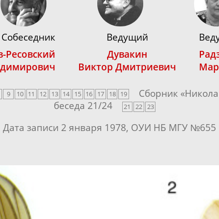
Собеседник
Ведущий
Вед
-Ресовский
Дувакин
Рад
адимирович
Виктор Дмитриевич
Мар
Сборник «
Никол
9
10
11
12
13
14
15
16
17
18
19
беседа
21
/
24
21
22
23
Дата записи 2 января 1978, ОУИ НБ МГУ №655