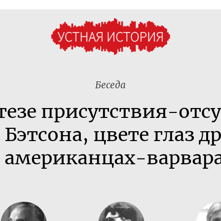
Беседа
тезе
присутствия-отс
 Бэтсона, цвете глаз 
и
американцах-варвар