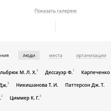
Показать галерею
ния
люди
места
организации
3
1
льбрюк М. Л. Х.
Дессауэр Ф.
Карпеченко Г
5
Никишанова Т. И.
Паттерсон Дж. Т.
Дж.
2
3
.
Циммер К. Г.