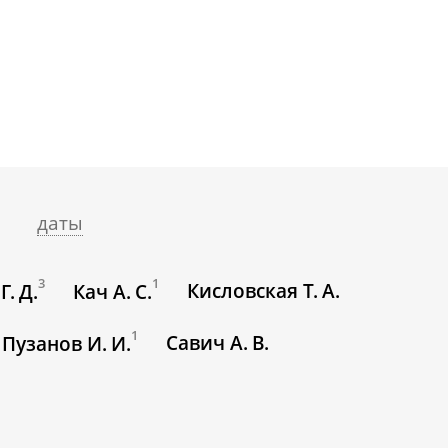
даты
3
1
Кисловская Т. А.
. Д.
Кач А. С.
1
Савич А. В.
Пузанов И. И.