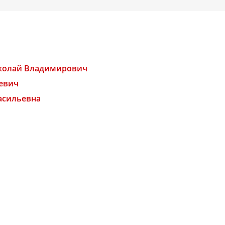
колай Владимирович
евич
асильевна