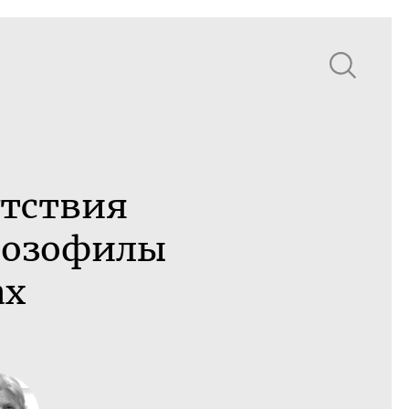
утствия
дрозофилы
ах