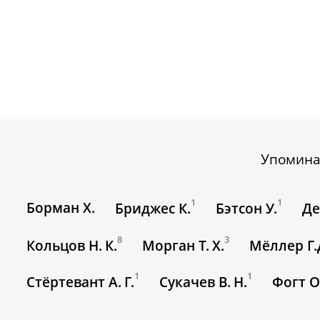
Упомина
1
1
Борман Х.
Бриджес К.
Бэтсон У.
Де
8
3
Кольцов Н. К.
Морган Т. Х.
Мёллер Г.
1
1
Стёртевант А. Г.
Сукачев В. Н.
Фогт О