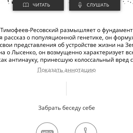
ЧИТАТЬ
СЛУШАТЬ
.
Тимофеев-Ресовский
размышляет о фундамент
я рассказ о популяционной генетике, он форму
свои представления об устройстве жизни на Зе
на о Лысенко, он возмущенно характеризует в
ак антинауку, принесшую колоссальный вред 
Показать аннотацию
опуляционной генетике. «Дарвинизм» Лысенко. 
иматься исследованиями в области генетики по
Забрать беседу себе
рение генетических идей в развитие дарвинизм
чурине. Буржуазная и небуржуазная наука, раз
дность менделизма и спонтанного мутационног