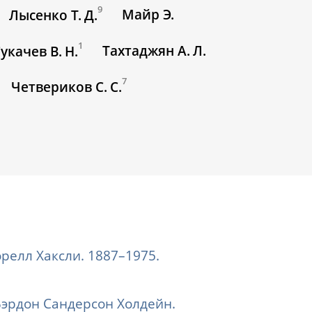
9
Майр Э.
Лысенко Т. Д.
1
Тахтаджян А. Л.
укачев В. Н.
7
Четвериков С. С.
орелл Хаксли. 1887–1975.
Бэрдон Сандерсон Холдейн.