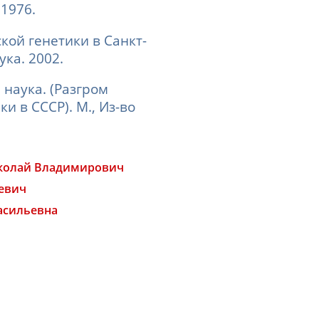
 1976.
ской генетики в
Санкт-
аука. 2002.
и наука. (Разгром
и в СССР). М.,
Из-во
колай Владимирович
евич
асильевна