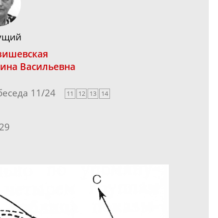
ущий
зишевская
ина Васильевна
 беседа
11
/
24
11
12
13
14
29