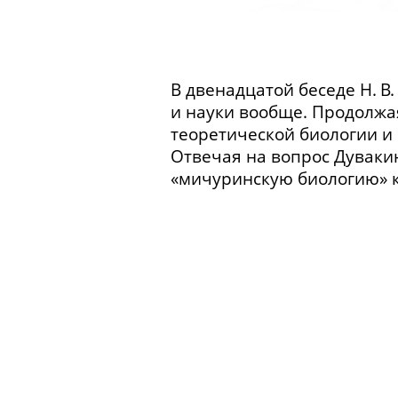
В двенадцатой беседе Н. В
и науки вообще. Продолжа
теоретической биологии и 
Отвечая на вопрос Дуваки
«мичуринскую биологию» к
Продолжение рассказа о п
которые стали активно зан
о Холдейне и Хаксли. Внед
биологии, о Лысенко и Ми
технический
институт. Всю