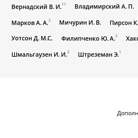
11
Владимирский А. П.
Вернадский В. И.
2
Мичурин И. В.
Марков А. А.
Пирсон К
2
Уотсон Д. М.С.
Филипченко Ю. А.
Хак
2
1
Шмальгаузен И. И.
Штреземан Э.
Допол