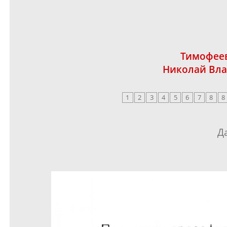
Тимофеев
Николай Вл
1
2
3
4
5
6
7
8
8
Д