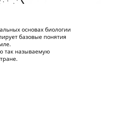
альных основах биологии
лирует базовые понятия
мле.
сю так называемую
стране.
О тех крупных биологах,
пуляций, в частности
а в России. О мичуринской
гром физики.
Физико-
о процесса. Дискретность