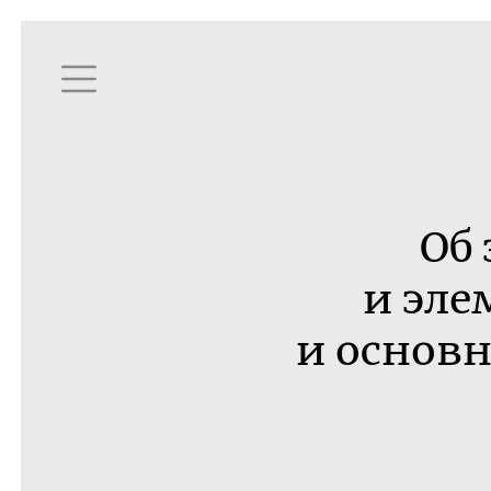
Об
и эле
и основ