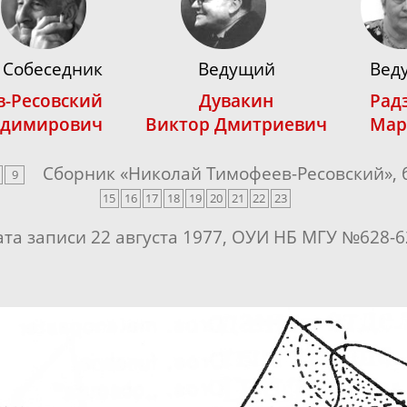
Собеседник
Ведущий
Вед
-Ресовский
Дувакин
Рад
адимирович
Виктор Дмитриевич
Мар
Сборник «
Николай
Тимофеев-Ресовский
»,
9
15
16
17
18
19
20
21
22
23
ата записи 22 августа 1977, ОУИ НБ МГУ №628-6