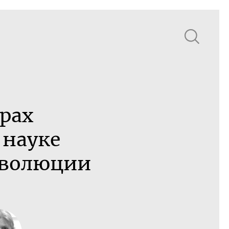
рах
 науке
эволюции