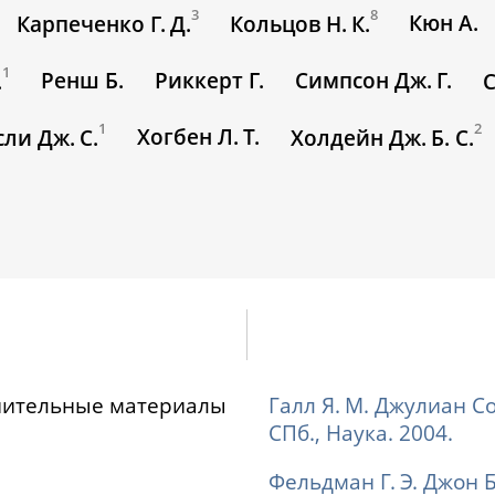
3
8
Кюн А.
Карпеченко Г. Д.
Кольцов Н. К.
1
Ренш Б.
Риккерт Г.
Симпсон Дж. Г.
.
С
1
2
Хогбен Л. Т.
сли Дж. С.
Холдейн Дж. Б. С.
нительные материалы
Галл Я. М. Джулиан С
СПб., Наука. 2004.
Фельдман Г. Э. Джон 