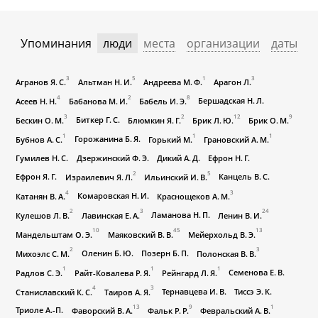
Упоминания
люди
места
организации
даты
3
5
1
3
Агранов Я. С.
Альтман Н. И.
Андреева М. Ф.
Арагон Л.
4
2
8
Бершадская Н. Л.
Асеев Н. Н.
Бабанова М. И.
Бабель И. Э.
3
2
12
9
Биткер Г. С.
Бескин О. М.
Блюмкин Я. Г.
Брик Л. Ю.
Брик О. М.
1
1
1
Горожанина Б. Я.
Бубнов А. С.
Горький М.
Грановский А. М.
Гумилев Н. С.
Дзержинский Ф. Э.
Дикий А. Д.
Ефрон Н. Г.
2
5
Ефрон Я. Г.
Канцель В. С.
Израилевич Я. Л.
Ильинский И. В.
4
3
Комаровская Н. И.
Катанян В. А.
Краснощеков А. М.
2
3
24
Ламанова Н. П.
Кулешов Л. В.
Лавинская Е. А.
Ленин В. И.
10
45
13
Мандельштам О. Э.
Маяковский В. В.
Мейерхольд В. Э.
2
3
Оленин Б. Ю.
Позерн Б. П.
Михоэлс С. М.
Полонская В. В.
1
1
1
Семенова Е. В.
Радлов С. Э.
Райт-Ковалева Р. Я.
Рейнгард Л. Я.
4
3
Тернавцева И. В.
Тиссэ Э. К.
Станиславский К. С.
Таиров А. Я.
13
9
1
Триоле А.-П.
Фаворский В. А.
Фальк Р. Р.
Февральский А. В.