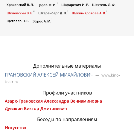
1
Храковский В. Л.
Шафаревич И. Р.
Шехтель Л. Ф.
Царев М. И.
6
1
4
Шкловский В. Б.
Штеренберг Д. П.
Щекин-Кротова А. В.
1
Щёголев П. Е.
Эфрос А. М.
Дополнительные материалы
ГРАНОВСКИЙ АЛЕКСЕЙ МИХАЙЛОВИЧ
www.kino-
teatr.ru
Профили участников
Азарх-Грановская Александра Вениаминовна
Дувакин Виктор Дмитриевич
Беседы по направлениям
Искусство