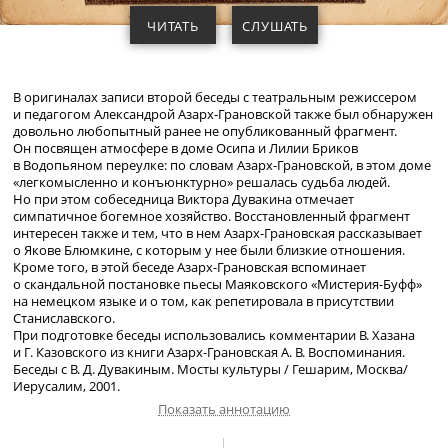
ЧИТАТЬ
СЛУШАТЬ
В оригиналах записи второй беседы с театральным режиссером
и педагогом Александрой
Азарх-Грановской
также был обнаружен
довольно любопытный ранее не опубликованный фрагмент.
Он посвящен атмосфере в доме Осипа и Лилии Бриков
в Водопьяном переулке: по словам
Азарх-Грановской
, в этом доме
«легкомысленно и конъюнктурно» решалась судьба людей.
Но при этом собеседница Виктора Дувакина отмечает
симпатичное богемное хозяйство. Восстановленный фрагмент
интересен также и тем, что в нем
Азарх-Грановская
рассказывает
о Якове Блюмкине, с которым у нее были близкие отношения.
Кроме того, в этой беседе
Азарх-Грановская
вспоминает
о скандальной постановке пьесы Маяковского «
Мистерия-Буфф
»
на немецком языке и о том, как репетировала в присутствии
Станиславского.
При подготовке беседы использовались комментарии В. Хазана
и Г. Казовского из книги
Азарх-Грановская
А. В. Воспоминания.
Беседы с В. Д. Дувакиным. Мосты культуры / Гешарим, Москва/
Иерусалим, 2001.
Показать аннотацию