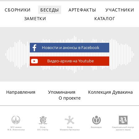
СБОРНИКИ
БЕСЕДЫ
АРТЕФАКТЫ
УЧАСТНИКИ
ЗАМЕТКИ
КАТАЛОГ
Новости и анонсы в Facebook
Видео-архив на Youtube
Направления
Упоминания
Коллекция Дувакина
О проекте
МГУ имени
Фонд
Фонд
Викимедиа
Национальный корпус
М.В. Ломоносова
AVC Charity
Михаила Прохорова
русского языка