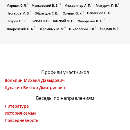
4
45
1
1
Маршак С. Я.
Маяковский В. В.
Межеричер Л. П.
Митурич П. В.
1
1
4
Павлинов П. П.
Нестеров М. В.
Образцов С. В.
Олеша Ю. К.
1
13
Рискин В. Н.
Томский М. П.
Петров Е. П.
Фаворский В. А.
5
6
1
Эрдман Н. Р.
Флоренский П. А.
Черемных М. М.
Шкловский Б. В.
Профили участников
Вольпин Михаил Давыдович
Дувакин Виктор Дмитриевич
Беседы по направлениям
Литература
История семьи
Повседневность