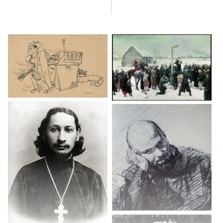
художественные мастерские в 1918 г. О своем детстве
и отрочестве. Быт в Могилеве. О мастерской К. А. Коровина.
Подработки у Коровина. Забастовка учащихся коммерческого
училища. Встреча с Ю. К. Олешей в журнале «Смехач».
Об импровизациях и славе Ю. К. Олеши. О встречах с Олешей
в последние годы его жизни. Случай со сценарием «Трех
толстяков».
Случай со сценарием «Трех толстяков», разговор с В. Б. Шкловским.
Письмо Ю. К. Олеши М. Д. Вольпину от 4 марта 1959 г. Трагедия Ю.
К. Олеши в последние годы его жизни. О книге «Ни дня без
строчки». О стремлении Олеши к гениальности. О В. П. Катаеве. И.
А. Ильф и Е. П. Петров, характер их дарования. Об Ильфе и Петрове
в работе и быту. История издания «Золотого теленка». Творческое
содружество Вольпина с Ильфом и Петровым. Свадьба Вольпина.
О характере сатиры М. М. Зощенко, И. А. Ильфа и Е. П. Петрова.
О В. В. Маяковском.