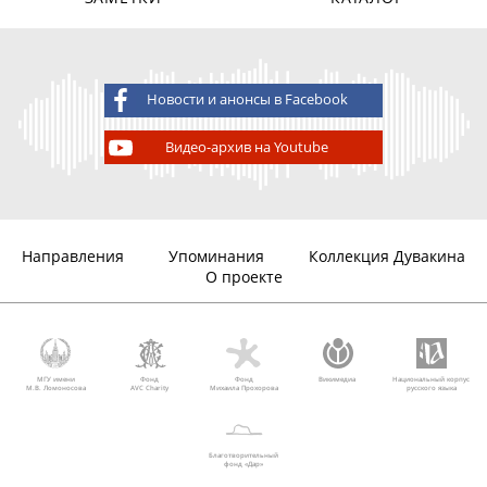
Новости и анонсы в Facebook
Видео-архив на Youtube
Направления
Упоминания
Коллекция Дувакина
О проекте
МГУ имени
Фонд
Фонд
Викимедиа
Национальный корпус
М.В. Ломоносова
AVC Charity
Михаила Прохорова
русского языка
Благотворительный
фонд «Дар»