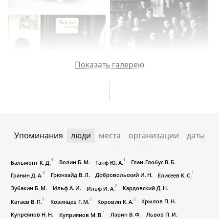
Показать галерею
Упоминания
люди
места
организации
даты
4
1
Волин Б. М.
Глан-Глобус В. Б.
Бальмонт К. Д.
Ганф Ю. А.
3
1
Грюнзайд В. Л.
Добровольский И. Н.
Гранин Д. А.
Елисеев К. С.
2
Зубакин Б. М.
Ильф А. И.
Кардовский Д. Н.
Ильф И. А.
2
2
2
Крылов П. Н.
Катаев В. П.
Козинцев Г. М.
Коровин К. А.
1
Купреянов Н. Н.
Ларин В. Ф.
Львов П. И.
Куприянов М. В.