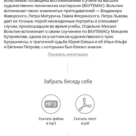
Вольпиным посвящена воспоминаниям о учебе на Высших
художественно-технических
мастерских (ВХУТЕМАС). Вольпин
вспоминает своих знаменитых преподавателей — Владимира
Фаворского, Петра Митурича, Павла Флоренского, Петра Львова,
дает их точные, порой неожиданные портреты и описывает
случаи, произошедшие во время учебы. Отдельно Михаил
Вольпин вспоминает о своем соученике по ВХУТЕМАСу Михаиле
Куприянове, одном из участников художественного трио
Кукрыниксы, о
трагичной судьбе Юрия Олеши и об Илье Ильфе
и Евгении Петрове, с которыми был близко знаком.
Показать аннотацию
Шаржи Кукрыниксов на В. В. Маяковского. О творческом
содружестве Кукрыниксов и М. Д. Вольпина. О художественной
Забрать беседу себе
манере Кукрыниксов. Юбилей М. В. Куприянова. Волна
самоубийств после смерти С. А. Есенина. Шутки Кукрыниксов
во ВХУТЕМАСе, каламбуры Куприянова. Пародийная кукла на Ф. Я.
Кона. ВХУТЕМАС в 1921–1927 гг. О преподавателях. Лекции П. А.
Флоренского об обратной перспективе. О Н. Н. Купреянове.
Манера рисунков П. Я. Павлинова. Первые уроки у П. В. Митурича.
Отзыв Митурича о В. В. Хлебникове. Лекции В. А. Фаворского
Скачать файлы
Скачать текст
о композиции и об искусстве оформления книги. Зачет
в mp3
в pdf
у Фаворского. Случай с П. И. Львовым на экзамене. О характере
Павлинова. Отношение к И. Э. Грабарю. Свободные