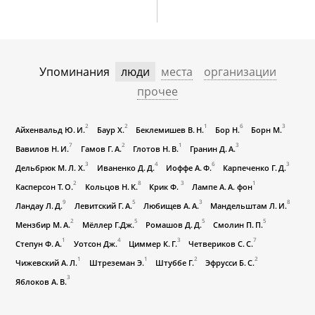
Упоминания
люди
места
организации
прочее
2
2
1
6
3
Айхенвальд Ю. И.
Баур Х.
Беклемишев В. Н.
Бор Н.
Борн М.
7
2
1
3
Вавилов Н. И.
Гамов Г. А.
Глотов Н. В.
Гранин Д. А.
3
4
6
3
Дельбрюк М. Л. Х.
Иваненко Д. Д.
Иоффе А. Ф.
Карпеченко Г. Д.
2
8
3
1
Касперсон Т. О.
Кольцов Н. К.
Крик Ф.
Лампе А. А. фон
9
5
3
8
Ландау Л. Д.
Левитский Г. А.
Любищев А. А.
Мандельштам Л. И.
2
5
5
5
Мензбир М. А.
Мёллер Г.Дж.
Ромашов Д. Д.
Смолин П. П.
1
4
3
7
Степун Ф. А.
Уотсон Дж.
Циммер К. Г.
Четвериков С. С.
1
1
2
2
Чижевский А. Л.
Штреземан Э.
Штуббе Г.
Эфрусси Б. С.
3
Яблоков А. В.