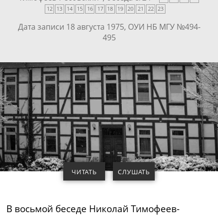
12
13
14
15
16
17
18
19
20
21
22
23
Дата записи 18 августа 1975, ОУИ НБ МГУ №494-
495
ЧИТАТЬ
СЛУШАТЬ
В восьмой беседе Николай
Тимофеев-