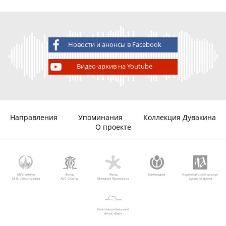
Новости и анонсы в Facebook
Видео-архив на Youtube
Направления
Упоминания
Коллекция Дувакина
О проекте
МГУ имени
Фонд
Фонд
Викимедиа
Национальный корпус
М.В. Ломоносова
AVC Charity
Михаила Прохорова
русского языка
Благотворительный
фонд «Дар»