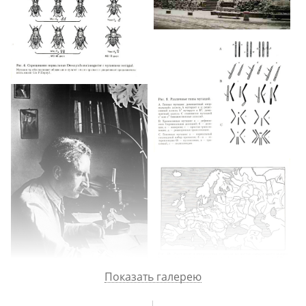
и др. Сравнение населенности России и Европы. Книга
в издательстве «Знание» в соавторстве с Н. В. Глотовым и А. В.
Яблоковым «Очерк учения о популяции». Популяция
как элементарная эволюционная структура, а изменения в ней —
стартовый механизм эволюции.
О Чижевском, Циолковском, Любищеве и книге Гранина
о Любищеве. О письмах Чехова, Пушкина и Блока. О том,
что не надо читать и публиковать личных писем и воспоминаний
близких людей.
Показать галерею