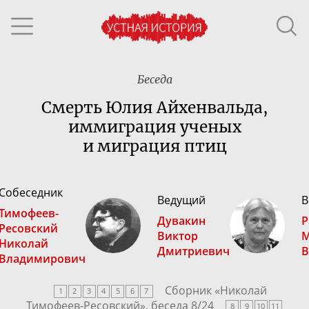
Беседа
Смерть Юлия Айхенвальда,
иммиграция ученых
и миграция птиц
Собеседник
Ведущий
В
Тимофеев-
Дувакин
Р
Ресовский
Виктор
М
Николай
Дмитриевич
В
Владимирович
Сборник «
Николай
1
2
3
4
5
6
7
Тимофеев-Ресовский
», беседа
8
/
24
8
9
10
11