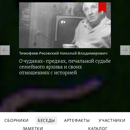
Д
Д
вич
Тимофеев-Ресовский
Николай Владимирович
Тим
О
чудаках-предках
, печальной судьбе
О р
семейного архива и своих
сис
отношениях с историей
пед
СБОРНИКИ
БЕСЕДЫ
АРТЕФАКТЫ
УЧАСТНИКИ
ЗАМЕТКИ
КАТАЛОГ