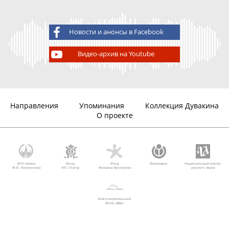
Новости и анонсы в Facebook
Видео-архив на Youtube
Направления
Упоминания
Коллекция Дувакина
О проекте
МГУ имени
Фонд
Фонд
Викимедиа
Национальный корпус
М.В. Ломоносова
AVC Charity
Михаила Прохорова
русского языка
Благотворительный
фонд «Дар»