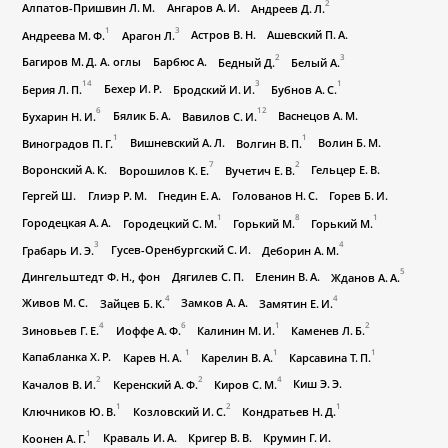
2
Алпатов-Пришвин Л. М.
Ангаров А. И.
Андреев Д. Л.
1
3
Астров В. Н.
Ашевский П. А.
Андреева М. Ф.
Арагон Л.
2
3
Багиров М. Д. А. оглы
Барбюс А.
Бедный Д.
Белый А.
14
3
1
Бехер И. Р.
Берия Л. П.
Бродский И. И.
Бубнов А. С.
6
12
Бялик Б. А.
Васнецов А. М.
Бухарин Н. И.
Вавилов С. И.
1
1
Вишневский А. Л.
Волин Б. М.
Виноградов П. Г.
Волгин В. П.
7
2
Воронский А. К.
Гельцер Е. В.
Ворошилов К. Е.
Вучетич Е. В.
Гергей Ш.
Глиэр Р. М.
Гнедин Е. А.
Голованов Н. С.
Горев Б. И.
1
8
1
Городецкая А. А.
Городецкий С. М.
Горький М.
Горький М.
3
4
Гусев-Оренбургский С. И.
Грабарь И. Э.
Деборин А. М.
5
Дингельштедт Ф. Н., фон
Дягилев С. П.
Еленин В. А.
Жданов А. А.
4
4
Живов М. С.
Замков А. А.
Зайцев Б. К.
Замятин Е. И.
4
6
1
2
Зиновьев Г. Е.
Иоффе А. Ф.
Калинин М. И.
Каменев Л. Б.
1
1
1
Капабланка Х. Р.
Карев Н. А.
Карелин В. А.
Карсавина Т. П.
2
2
4
Киш Э. Э.
Качалов В. И.
Керенский А. Ф.
Киров С. М.
1
2
1
Ключников Ю. В.
Козловский И. С.
Кондратьев Н. Д.
1
Краваль И. А.
Кригер В. В.
Крумин Г. И.
Коонен А. Г.