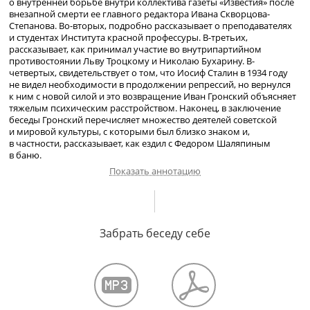
о внутренней борьбе внутри коллектива газеты «Известия» после
внезапной смерти ее главного редактора Ивана
Скворцова-
Степанова
.
Во-вторых
, подробно рассказывает о преподавателях
и студентах Института красной профессуры.
В-третьих
,
рассказывает, как принимал участие во внутрипартийном
противостоянии Льву Троцкому и Николаю Бухарину.
В-
четвертых
, свидетельствует о том, что Иосиф Сталин в 1934 году
не видел необходимости в продолжении репрессий, но вернулся
к ним с новой силой и это возвращение Иван Гронский объясняет
тяжелым психическим расстройством. Наконец, в заключение
беседы Гронский перечисляет множество деятелей советской
и мировой культуры, с которыми был близко знаком и,
в частности, рассказывает, как ездил с Федором Шаляпиным
в баню.
Показать аннотацию
О газете «Известия» в 19
25–193
4 гг. О редакторах и сотрудниках
«Известий». О переформировании аппарата газеты. Об И. Д.
Забрать беседу себе
Сытине. История строительства нового здания для «Известий».
Состав редакционной коллегии при И. И.
Скворцове-Степанове
.
Солидарность беспартийных репортеров
троцкистско-
зиновьевской
оппозиции. Об Институте красной профессуры.
Преподавательский состав Института. О профессоре М. Н.
Покровском. О саботаже интеллигенции в первые годы Советской