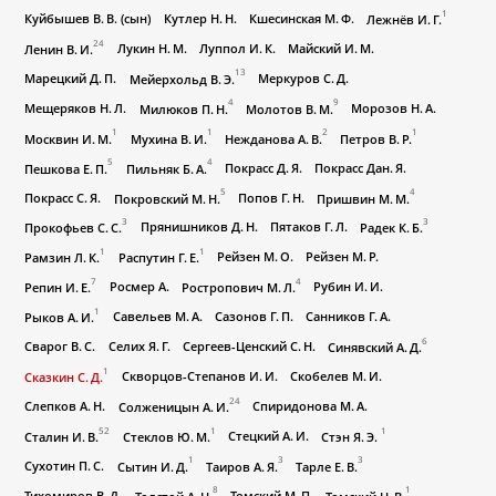
1
Куйбышев В. В. (сын)
Кутлер Н. Н.
Кшесинская М. Ф.
Лежнёв И. Г.
24
Лукин Н. М.
Луппол И. К.
Майский И. М.
Ленин В. И.
13
Марецкий Д. П.
Меркуров С. Д.
Мейерхольд В. Э.
4
9
Мещеряков Н. Л.
Морозов Н. А.
Милюков П. Н.
Молотов В. М.
1
1
2
1
Москвин И. М.
Мухина В. И.
Нежданова А. В.
Петров В. Р.
5
4
Покрасс Д. Я.
Покрасс Дан. Я.
Пешкова Е. П.
Пильняк Б. А.
5
4
Покрасс С. Я.
Попов Г. Н.
Покровский М. Н.
Пришвин М. М.
3
3
Прянишников Д. Н.
Пятаков Г. Л.
Прокофьев С. С.
Радек К. Б.
1
1
Рейзен М. О.
Рейзен М. Р.
Рамзин Л. К.
Распутин Г. Е.
7
4
Росмер А.
Рубин И. И.
Репин И. Е.
Ростропович М. Л.
1
Савельев М. А.
Сазонов Г. П.
Санников Г. А.
Рыков А. И.
6
Сварог В. С.
Селих Я. Г.
Сергеев-Ценский С. Н.
Синявский А. Д.
1
Скворцов-Степанов И. И.
Скобелев М. И.
Сказкин С. Д.
24
Слепков А. Н.
Спиридонова М. А.
Солженицын А. И.
52
1
1
Стецкий А. И.
Сталин И. В.
Стеклов Ю. М.
Стэн Я. Э.
1
3
3
Сухотин П. С.
Сытин И. Д.
Таиров А. Я.
Тарле Е. В.
8
1
Тихомиров В. Д.
Томский М. П.
Толстой А. Н.
Томский Н. В.