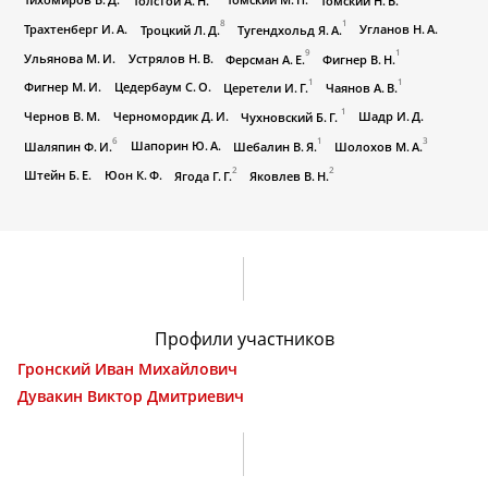
8
1
Трахтенберг И. А.
Угланов Н. А.
Троцкий Л. Д.
Тугендхольд Я. А.
9
1
Ульянова М. И.
Устрялов Н. В.
Ферсман А. Е.
Фигнер В. Н.
1
1
Фигнер М. И.
Цедербаум С. О.
Церетели И. Г.
Чаянов А. В.
1
Чернов В. М.
Черномордик Д. И.
Шадр И. Д.
Чухновский Б. Г.
6
1
3
Шапорин Ю. А.
Шаляпин Ф. И.
Шебалин В. Я.
Шолохов М. А.
2
2
Штейн Б. Е.
Юон К. Ф.
Ягода Г. Г.
Яковлев В. Н.
Профили участников
Гронский Иван Михайлович
Дувакин Виктор Дмитриевич