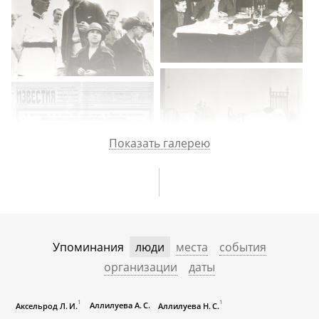
встрече с ним после революции. О партийной политике в области
изобразительного искусства. О встречах с художниками.
Показать галерею
Упоминания
люди
места
события
организации
даты
1
1
Аллилуева А. С.
Аксельрод Л. И.
Аллилуева Н. С.