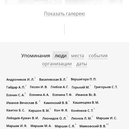
Показать галерею
Упоминания
люди
места
события
организации
даты
2
1
Вершигора П. П.
Андроников И. Л.
Василевская В. Л.
2
1
Гессен И. В.
Глебов А. Г.
Григорьев С. Т.
Гайдар А. П.
Горький М.
9
Есенина А. А.
Есенина Т. Ф.
Иванов Вс. В.
Есенин С. А.
9
1
Кашинцева В. М.
Иванов Вячеслав В.
Каменский В. В.
2
3
Квитко Б. С.
Кон Ф. Я.
Киршон В. М.
Конёнков С. Т.
1
3
Лебедев-Кумач В. И.
Маршак И. С.
Леонидов О. Л.
Леонов Л. М.
4
45
Маршак И. Я.
Маршак М. А.
Маршак С. Я.
Маяковский В. В.