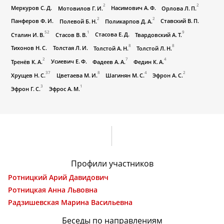
2
2
Меркуров С. Д.
Насимович А. Ф.
Мотовилов Г. И.
Орлова Л. П.
2
2
Панферов Ф. И.
Ставский В. П.
Полевой Б. Н.
Поликарпов Д. А.
52
1
9
Стасова Е. Д.
Сталин И. В.
Стасов В. В.
Твардовский А. Т.
8
8
Тихонов Н. С.
Толстая Л. И.
Толстой А. Н.
Толстой Л. Н.
2
7
4
Усиевич Е. Ф.
Тренёв К. А.
Фадеев А. А.
Федин К. А.
37
8
4
2
Хрущев Н. С.
Цветаева М. И.
Шагинян М. С.
Эфрон А. С.
3
1
Эфрон Г. С.
Эфрос А. М.
Профили участников
Ротницкий Арий Давидович
Ротницкая Анна Львовна
Радзишевская Марина Васильевна
Беседы по направлениям