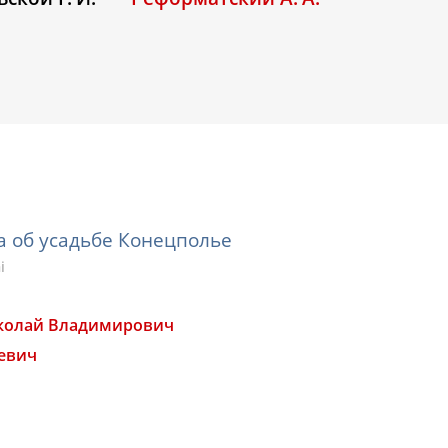
а об усадьбе Конецполье
i
колай Владимирович
евич