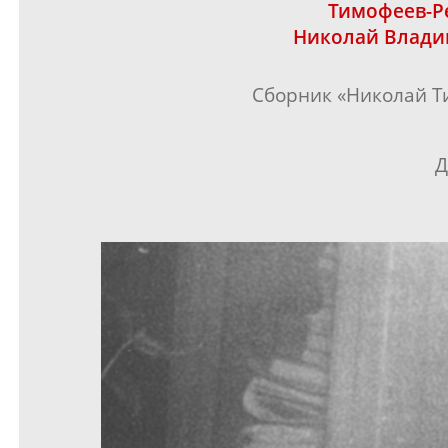
Тимофеев-Р
Николай Влад
Сборник «
Николай
Т
Д