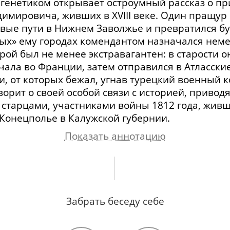
 генетиком открывает остроумный рассказ о п
димировича
, живших в XVIII веке. Один пращур
вые пути в Нижнем Заволжье и превратился бу
ных» ему городах комендантом назначался немец
орой был не менее экстравагантен: в старости 
чала во Франции, затем отправился в Атласские
, от которых бежал, угнав турецкий военный к
рит о своей особой связи с историей, приводя
я старцами, участниками войны 1812 года, жив
Конецполье в Калужской губернии.
Показать аннотацию
оей семье и предках. Детство в Калужской губе
я линия)
. О дальних
Забрать беседу себе
предках-чудаках
XVIII в. О
о пути одним из предков Всеволожским.
ом, обыгравшем А.С. Пушкина в карты. О брате