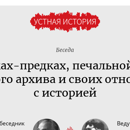
Беседа
ках-предках
, печально
го архива и своих от
с историей
беседник
Вед