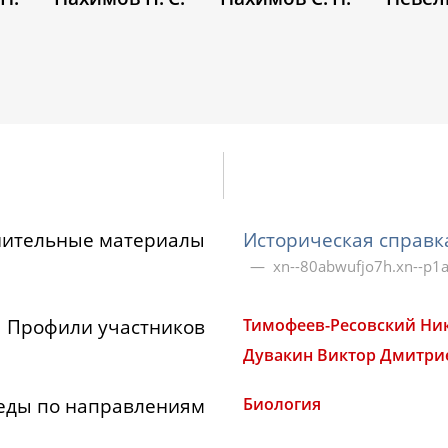
нительные материалы
Историческая справк
xn--80abwufjo7h.xn--p1a
Профили участников
Тимофеев-Ресовский Ни
Дувакин Виктор Дмитри
еды по направлениям
Биология