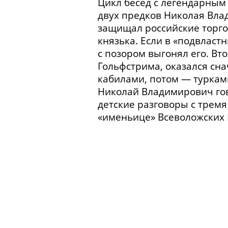
Цикл бесед с легендарным
двух предков
Николая Вла
защищал российские торго
князька. Если в «подвласт
с позором выгонял его. Вт
Гольфстрима, оказался сна
кабилами, потом — турками
Николай Владимирович гово
детские разговоры с трем
«именьице» Всеволожских 
О роде Всеволожских. О св
Всеволожских (
материнска
среднеазиатского
торговог
О прадеде Н.В. Всеволожск