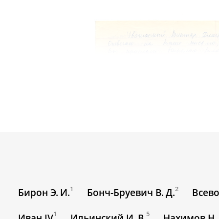
Тимофеева-Ресовск
1
2
Бирон Э. И.
Бонч-Бруевич В. Д.
Всево
1
5
Иван IV
Ильинский И. В.
Нахимов Н. 