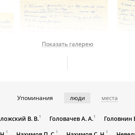
Тимофееву-
Ресовскому
ого
Показать галерею
Упоминания
люди
места
1
1
ложский В. В.
Головачев А. А.
Головнин В
1
1
1
Н.
Нахимов П. С.
Нахимов С. Н.
Невель