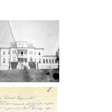
Тимофееву-
кому