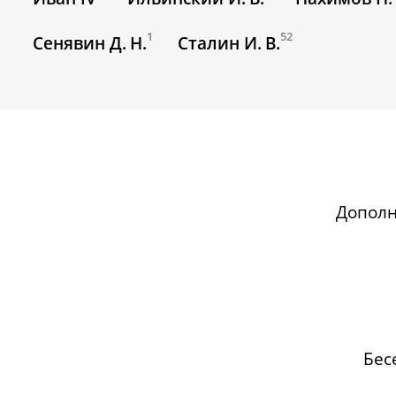
1
52
Сенявин Д. Н.
Сталин И. В.
Допол
Бес