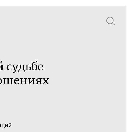
й судьбе
ношениях
ущий