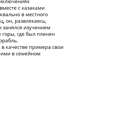
риключениях
 вместе с казаками
квально в местного
, он, развлекаясь,
он занялся изучением
 горы, где был пленен
орабль.
 в качестве примера свои
шими в семейном
рнии. Быт в имении
б охране южного
русско-
 деда, адмирале