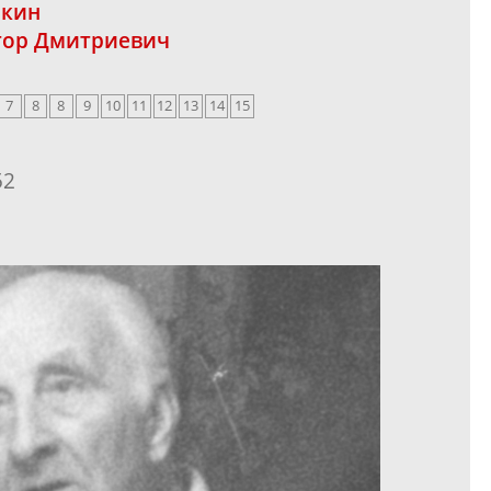
акин
тор Дмитриевич
7
8
8
9
10
11
12
13
14
15
52