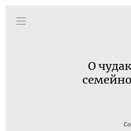
О
чуда
семейно
Со