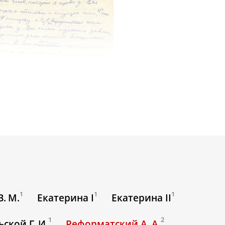
1
1
1
. М.
Екатерина I
Екатерина II
1
2
ской Г. И.
Реформатский А. А.