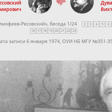
есовский
Дув
имирович
Вик
имофеев-Ресовский
», беседа
1
/
24
2
3
4
5
6
16
17
18
19
20
21
22
23
ата записи 6 января 1974, ОУИ НБ МГУ №351-3