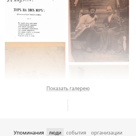
русской словесности. Доклад В. В. Вересаева о «Памятнике» А. С.
Пушкина в Психологическом институте. Научные знакомства. О Р.
И. Шор. Н. К. Гудзий. Встречи с В. В.Маяковским в квартире Бриков
в Водопьяном переулке. Об отношениях Брика и Маяковского.
О манере чтения Маяковского. О семинаре по древнерусской
литературе А. С. Орлова. Синтетизм и эклектика курсов П. Н.
Сакулина. Уход от литературоведения в лингвистику в 1922
г. Написание дипломной работы. Работа над будущим словарем
Д. Н. Ушакова, чтение текстов М. М. Пришвина. Окончание
Московского университета в 1923 г. и организация кружка
по морфологии анекдота. Два семинара Г. Г. Шпета. Вступительные
испытания в РАНИОН. Аспирантура. Женитьба на Н. В.
Вахмистровой. Подработки. Работа в издательстве «Молодая
гвардия». Взгляды на синтаксис А. А. Потебни и Ф. Ф. Фортунатова.
Манера чтения С. А. Есенина. «Дювлам». О сотрудниках журнала
«Молодая гвардия». Литературная и музыкальная жизнь Москвы
1920-х
гг. Спектакли Вахтанговского театра и МХАТ
2-й
.
Показать галерею
Упоминания
люди
события
организации