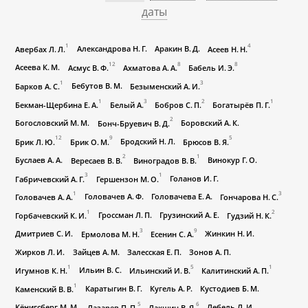
даты
1
4
Александрова Н. Г.
Аракин В. Д.
Авербах Л. Л.
Асеев Н. Н.
12
8
8
Асеева К. М.
Асмус В. Ф.
Ахматова А. А.
Бабель И. Э.
1
3
Бебутов В. М.
Барков А. С.
Безыменский А. И.
1
3
2
1
Бекман-Щербина Е. А.
Белый А.
Бобров С. П.
Богатырёв П. Г.
2
Богословский М. М.
Боровский А. К.
Бонч-Бруевич В. Д.
12
9
5
Бродский Н. Л.
Брик Л. Ю.
Брик О. М.
Брюсов В. Я.
2
1
Буслаев А. А.
Винокур Г. О.
Вересаев В. В.
Виноградов В. В.
3
1
Голанов И. Г.
Габричевский А. Г.
Гершензон М. О.
1
3
Головачев А. Ф.
Головачева Е. А.
Головачев А. А.
Гончарова Н. С.
1
2
Гроссман Л. П.
Грузинский А. Е.
Горбачевский К. И.
Гудзий Н. К.
3
9
Дмитриев С. И.
Жинкин Н. И.
Ермолова М. Н.
Есенин С. А.
Жирков Л. И.
Зайцев А. М.
Залесская Е. П.
Зонов А. П.
1
5
1
Ильин В. С.
Игумнов К. Н.
Ильинский И. В.
Калитинский А. П.
1
Каратыгин В. Г.
Кугель А. Р.
Кустодиев Б. М.
Каменский В. В.
5
6
Кёнигсберг М. М.
Лебель Л. И.
Лазарев П. П.
Лакшин В. Я.