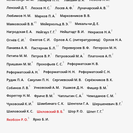
1
7
13
Ленский Д. Т.
Лесков Н. С.
Лосев А. Ф.
Луначарский А. В.
1
Любимов Н. М.
Марковников В. В.
Марков П. А.
45
13
Михальчи Д. Е.
Маяковский В. В.
Мейерхольд В. Э.
5
2
Нагродская Е. А.
Нейштадт В. И.
Нейгауз Г. Г.
Некрасов Н. А.
1
Ожегов С. И.
Орлов А. С. (литературовед)
Орлов Н. А.
Огнёв С. И.
17
Панаева А. Я.
Переверзев В. Ф.
Петерсон М. Н.
Пастернак Б. Л.
1
1
2
Петипа М. М.
Петров В. Р.
Петровский М. А.
Платонов А. П.
4
3
Реформатская Н. В.
Пришвин М. М.
Прокофьев С. С.
1
Реформатский Н. Н.
Реформатский С. Н.
Реформатский А. Н.
Рудик П. А.
Сакулин П. Н.
Сергиевский М. В.
Серёжников В. К.
3
1
Унковский А. М.
Ушаков Д. Н.
Собинов Л. В.
Фишер В. М.
3
2
1
Фореггер Н. М.
Фриче В. М.
Чаплыгин С. А.
Чемоданов С. М.
6
1
Шамбинаго С. К.
Шенгели Г. А.
Чуковский К. И.
Шершеневич В. Г.
6
4
Шиловский К. С.
Шор Р. О.
Шкловский В. Б.
Шпет Г. Г.
5
Ярхо Б. И.
Якобсон Р. О.