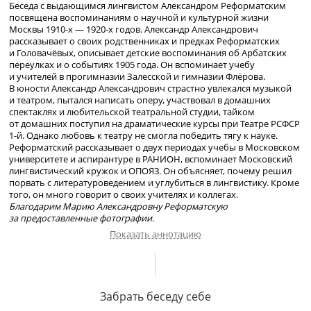
Беседа с выдающимся лингвистом Александром Реформатским
посвящена воспоминаниям о научной и культурной жизни
Москвы
1910-х
—
1920-х
годов. Александр Александрович
рассказывает о своих родственниках и предках Реформатских
и Головачёвых, описывает детские воспоминания об Арбатских
переулках и о событиях 1905 года. Он вспоминает учебу
и учителей в прогимназии Залесской и гимназии Флёрова.
В юности Александр Александрович страстно увлекался музыкой
и театром, пытался написать оперу, участвовал в домашних
спектаклях и любительской театральной студии, тайком
от домашних поступил на драматические курсы при Театре РСФСР
1-й
. Однако любовь к театру не смогла победить тягу к науке.
Реформатский рассказывает о двух периодах учебы в Московском
университете и аспирантуре в РАНИОН, вспоминает Московский
лингвистический кружок и ОПОЯЗ. Он объясняет, почему решил
порвать с литературоведением и углубиться в лингвистику. Кроме
того, он много говорит о своих учителях и коллегах.
Благодарим Марию Александровну Реформатскую
за предоставленные фотографии.
Показать аннотацию
О семье Реформатских. О своем отце и его братьях.
О преподавательской деятельности А. Н. Реформатского.
Забрать беседу себе
Переписка А. Н. Реформатского и А. Белого. О своей матери