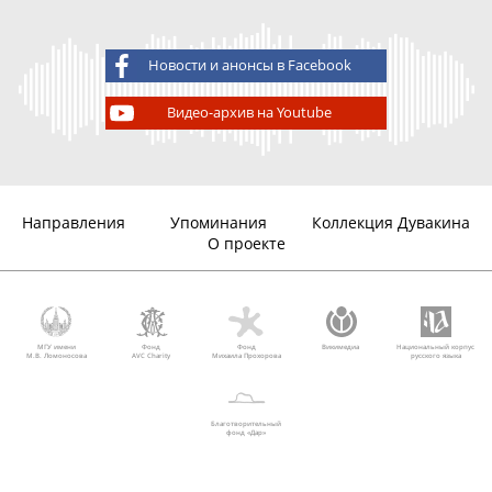
Новости и анонсы в Facebook
Видео-архив на Youtube
Направления
Упоминания
Коллекция Дувакина
О проекте
МГУ имени
Фонд
Фонд
Викимедиа
Национальный корпус
М.В. Ломоносова
AVC Charity
Михаила Прохорова
русского языка
Благотворительный
фонд «Дар»