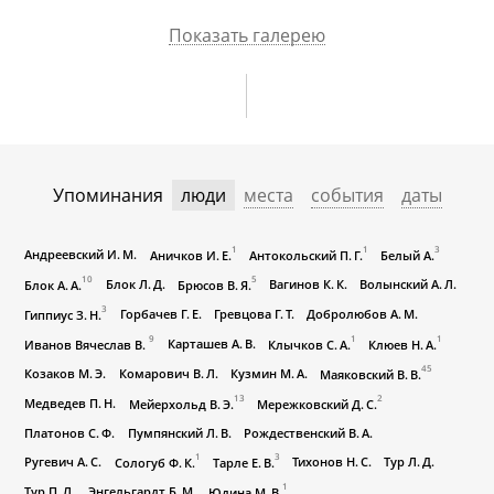
Показать галерею
Упоминания
люди
места
события
даты
1
1
3
Андреевский И. М.
Аничков И. Е.
Антокольский П. Г.
Белый А.
10
5
Блок Л. Д.
Вагинов К. К.
Волынский А. Л.
Блок А. А.
Брюсов В. Я.
3
Горбачев Г. Е.
Гревцова Г. Т.
Добролюбов А. М.
Гиппиус З. Н.
9
1
1
Карташев А. В.
Иванов Вячеслав В.
Клычков С. А.
Клюев Н. А.
45
Козаков М. Э.
Комарович В. Л.
Кузмин М. А.
Маяковский В. В.
13
2
Медведев П. Н.
Мейерхольд В. Э.
Мережковский Д. С.
Платонов С. Ф.
Пумпянский Л. В.
Рождественский В. А.
1
3
Ругевич А. С.
Тихонов Н. С.
Тур Л. Д.
Сологуб Ф. К.
Тарле Е. В.
1
Тур П. Л.
Энгельгардт Б. М.
Юдина М. В.