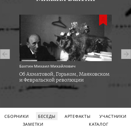
Д
Д
Бахтин
Михаил Михайлович
Бах
Об Ахматовой, Горьком, Маяковском
О Ф
и Февральской революции
дек
СБОРНИКИ
БЕСЕДЫ
АРТЕФАКТЫ
УЧАСТНИКИ
ЗАМЕТКИ
КАТАЛОГ