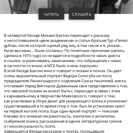
ЧИТАТЬ
СЛУШАТЬ
В четвертой беседе Михаил Бахтин переходит к рассказу
о несостоявшемся «деле академиков» и статье братьев Тур «Пепел
дубов», после которой «целый ряд лиц, в том числе и я, уехали…
были высланы… были сосланы». По понятным причинам (запись
сделана в 1973 году) он не вдается в подробности своих ареста
и ссылки, ограничиваясь замечанием, что «обращение с нами,
в частности со мною, в МГБ было очень хорошее».
В этой беседе Бахтин много говорит о поэзии и поэтах. Он дает
очень выразительный портрет Федора Сологуба на посту
председателя Ленинградского отделения Союза писателей, мягко
отстаивает перед Виктором Дувакиным свое представление о том,
что «веселой поэзии не может быть», переходит в связи с этим
к карнавальному в творчестве Маяковского, говорит о том,
как участвовал в сборе денег для умирающего Блока и упоминает
существовавший в то время спор о том, был ли установлен крест
на первой могиле поэта. Еще один яркий портрет — Николая
Клюева: его мнимая неграмотность, симпатии и антипатии,
скабрезная сказка, рассказанная в одном литературном салоне
и гомосексуальность поэта.
Завершается беседа рассказом о поэтах, посещавших