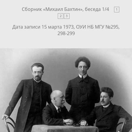
Сборник «
Михаил Бахтин
», беседа
1
/
4
1
2
3
Дата записи 15 марта 1973, ОУИ НБ МГУ №295,
298-299