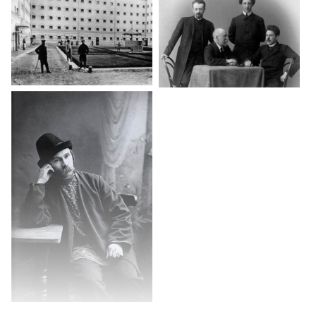
рассказчик народных сказок.
Кружок-салон
у П. Н. Медведева.
О внешности и стиле одежды Клюева. О Клюеве и М. А. Кузмине
с точки зрения проблемы гомосексуализма. О прозаике М. Э.
Козакове. Ленинградская школа поэтов. Поэзия В. А.
Рождественского. О
Рождественском-человеке
. К. К.
Вагинов.
Продолжение рассказа о К.Вагинове. Обсуждение планов
на будущие беседы: Вагинов, Н. А. Заболоцкий, М. В. Юдина.