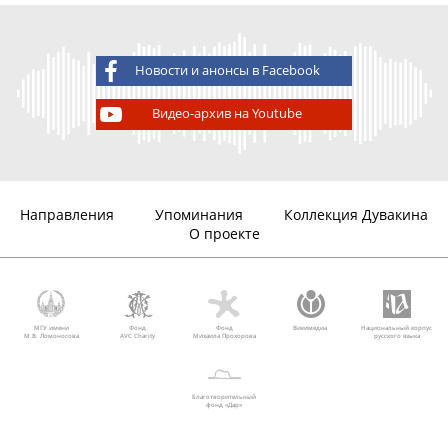
Новости и анонсы в Facebook
Видео-архив на Youtube
Направления
Упоминания
Коллекция Дувакина
О проекте
МГУ имени
Фонд
Фонд
Викимедиа
Национальный корпус
М.В. Ломоносова
AVC Charity
Михаила Прохорова
русского языка
Благотворительный
фонд «Дар»