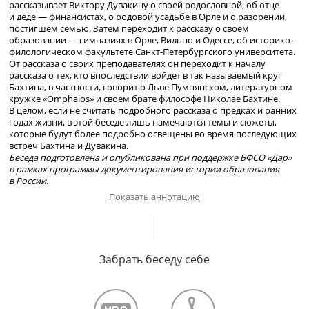
рассказывает Виктору Дувакину о своей родословной, об отце
и деде — финансистах, о родовой усадьбе в Орле и о разорении,
постигшем семью. Затем переходит к рассказу о своем
образовании — гимназиях в Орле, Вильно и Одессе, об
историко-
филологическом
факультете
Санкт-Петербургского
университета.
От рассказа о своих преподавателях он переходит к началу
рассказа о тех, кто впоследствии войдет в так называемый круг
Бахтина, в частности, говорит о Льве Пумпянском, литературном
кружке «Omphalos» и своем брате философе Николае Бахтине.
В целом, если не считать подробного рассказа о предках и ранних
годах жизни, в этой беседе лишь намечаются темы и сюжеты,
которые будут более подробно освещены во время последующих
встреч Бахтина и Дувакина.
Беседа подготовлена и опубликована при поддержке БФСО «Дар»
в рамках программы документирования истории образования
в России.
Показать аннотацию
О своей родословной. Разорение рода. Отец и дед – финансисты.
Семья Бахтиных. Гимназия – в Орле, Вильно и Одессе. Поступление
Забрать беседу себе
в Одесский университет. Окончание
историко-филологического
факультета Петербургского университета. Благожелательный
отзыв о гимназиях. О преподавателях Виленской гимназии.
О друге Бахтина Л. В. Пумпянском, его научной деятельности.