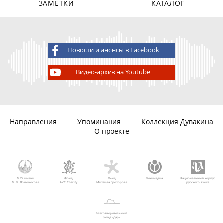
ЗАМЕТКИ
КАТАЛОГ
Новости и анонсы в Facebook
Видео-архив на Youtube
Направления
Упоминания
Коллекция Дувакина
О проекте
МГУ имени
Фонд
Фонд
Викимедиа
Национальный корпус
М.В. Ломоносова
AVC Charity
Михаила Прохорова
русского языка
Благотворительный
фонд «Дар»