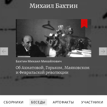
Михаил Бахтин
Д
Д
Бахтин
Михаил Михайлович
Бах
Об Ахматовой, Горьком, Маяковском
О Ф
и Февральской революции
дек
СБОРНИКИ
БЕСЕДЫ
АРТЕФАКТЫ
УЧАСТНИКИ