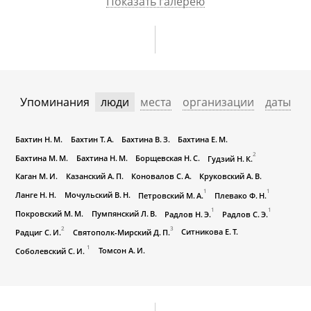
Показать галерею
Упоминания
люди
места
организации
даты
Бахтин Н. М.
Бахтин Т. А.
Бахтина В. З.
Бахтина Е. М.
2
Бахтина М. М.
Бахтина Н. М.
Борщевская Н. С.
Гудзий Н. К.
Каган М. И.
Казанский А. П.
Коновалов С. А.
Круковский А. В.
1
1
Ланге Н. Н.
Мочульский В. Н.
Петровский М. А.
Плевако Ф. Н.
1
1
Покровский М. М.
Пумпянский Л. В.
Радлов Н. Э.
Радлов С. Э.
2
3
Ситникова Е. Т.
Радциг С. И.
Святополк-Мирский Д. П.
1
Томсон А. И.
Соболевский С. И.