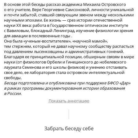
В основе этой беседы рассказ академика Михаила Островского
о его учителе, Вере Георгиевне Самсоновой, личности уникальной
и почти забытой, ставшей связующим звеном между несколькими
научными эпохами. Ее жизнь — срез истории отечественной
науки XX века: работа в Государственном оптическом институте
с Вавиловым, блокадный Ленинград, изучение физиологии зрения
для авиации в послевоенные годы .
Она была «
ученым-воспитателем
», «научной мамой»,
тем стержнем, который не давал научному сообществу распасться
под давлением лысенковщины и административных гонений.
Благодаря ее принципиальной позиции, обширным связям в мире
науки (от физиологов Орбели и Гинецинского до нобелевского
лауреата Семенова и его школы физиков) и умению отстаивать
свое дело, ее лаборатория стала островком интеллектуальной
свободы.
Беседа подготовлена и опубликована при поддержке БФСО «Дар»
в рамках программы документирования истории образования
в России.
Показать аннотацию
О происхождении В. Г. Самсоновой;
Забрать беседу себе
интеллигенция XIX века, отец – царский
полковник. Работа в Государственном