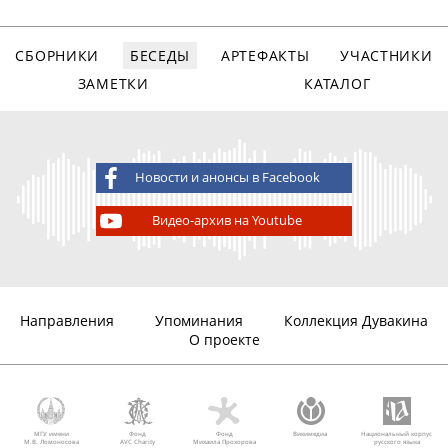
СБОРНИКИ
БЕСЕДЫ
АРТЕФАКТЫ
УЧАСТНИКИ
ЗАМЕТКИ
КАТАЛОГ
Новости и анонсы в Facebook
Видео-архив на Youtube
Направления
Упоминания
Коллекция Дувакина
О проекте
МГУ имени
Фонд
Фонд
Викимедиа
Национальный корпус
М.В. Ломоносова
AVC Charity
Михаила Прохорова
русского языка