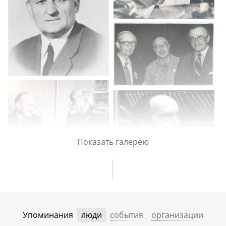
Я. Михельсон, Я. А. Винников, Л. Г. Лейбсон.
Защита кандидатской диссертации, А. Л. Бызов,
Институт
медико-биологических
проблем, С. П.
Королев, В. В. Парин, О. Г. Газенко, А. И. Григорьев,
В. А. Энгельгардт, Т. В. Венкстерн, Л. А. Тумерман,
И. Б. Федорович, уход В. Г. Самсоновой
из Института высшей нервной деятельности,
переход в Институт химической физики, работа
в подвале на ул. Димитрова, И. Б. Козловская, А. И.
Богословский, М. М. Бонгард, Институт проблем
передачи информации, М. Б. Беркинблит.
Показать галерею
Упоминания
люди
события
организации