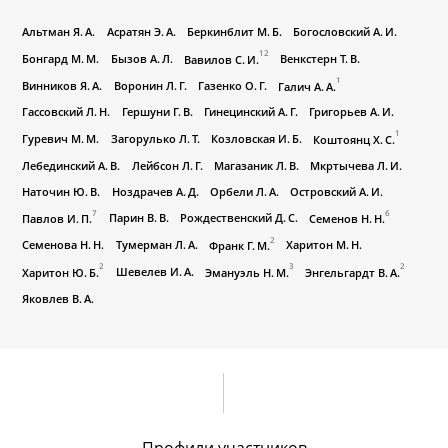
Альтман Я. А.
Асратян Э. А.
Беркинблит М. Б.
Богословский А. И.
12
Бонгард М. М.
Бызов А. Л.
Венкстерн Т. В.
Вавилов С. И.
1
Винников Я. А.
Воронин Л. Г.
Газенко О. Г.
Галич А. А.
Гассовский Л. Н.
Гершуни Г. В.
Гинецинский А. Г.
Григорьев А. И.
1
Гуревич М. М.
Загорулько Л. Т.
Козловская И. Б.
Коштоянц Х. С.
Лебединский А. В.
Лейбсон Л. Г.
Магазаник Л. В.
Мкртычева Л. И.
Наточин Ю. В.
Ноздрачев А. Д.
Орбели Л. А.
Островский А. И.
7
6
Парин В. В.
Рождественский Д. С.
Павлов И. П.
Семенов Н. Н.
2
Семенова Н. Н.
Тумерман Л. А.
Харитон М. Н.
Франк Г. М.
2
3
2
Шевелев И. А.
Харитон Ю. Б.
Эмануэль Н. М.
Энгельгардт В. А.
Яковлев В. А.
Профили участников