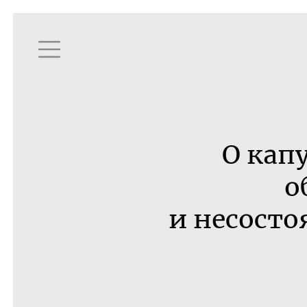
О кап
о
и несост