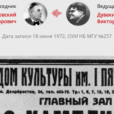
седник
Ведущ
овский
Дувак
орович
Викто
Дата записи 18 июня 1972, ОУИ НБ МГУ №257