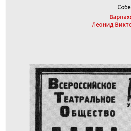
Собе
Варпах
Леонид Викт