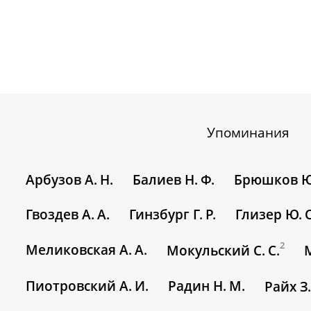
Упоминания
Арбузов А. Н.
Балиев Н. Ф.
Брюшков Ю.
Гвоздев А. А.
Гинзбург Г. Р.
Глизер Ю. С
2
Меликовская А. А.
Мокульский С. С.
Пиотровский А. И.
Радин Н. М.
Райх З.