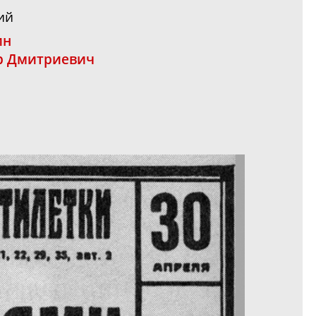
ий
ин
р Дмитриевич