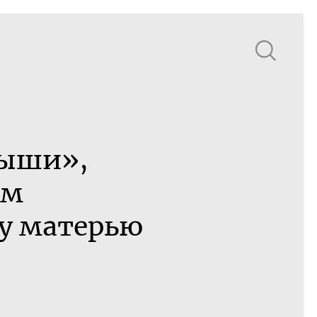
мыши»,
ом
у матерью