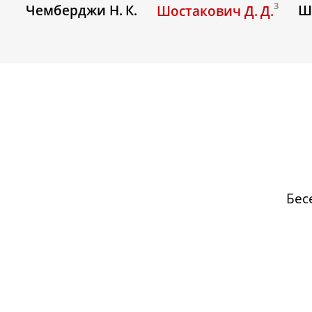
3
Чемберджи Н. К.
Ш
Шостакович Д. Д.
Бес