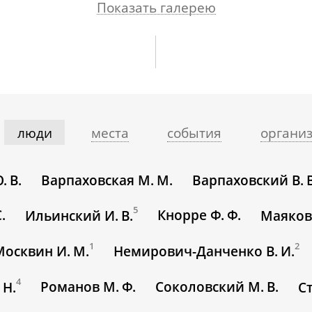
Показать галерею
люди
места
события
органи
 В.
Варпаховская М. М.
Варпаховский В. В
5
.
Кнорре Ф. Ф.
Ильинский И. В.
Маяковс
1
2
Москвин И. М.
Немирович-Данченко В. И.
4
Романов М. Ф.
Соколовский М. В.
 Н.
С