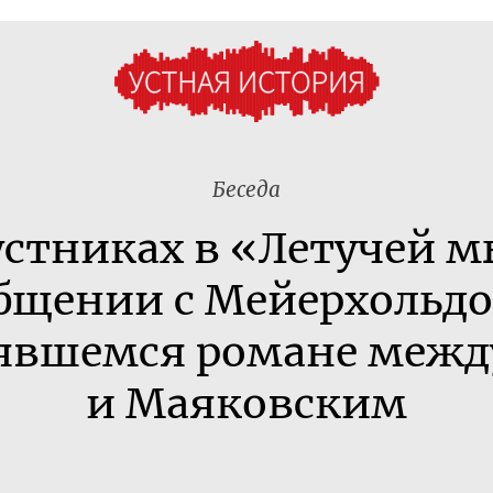
Беседа
устниках в «Летучей 
бщении с Мейерхольд
оявшемся романе межд
и Маяковским