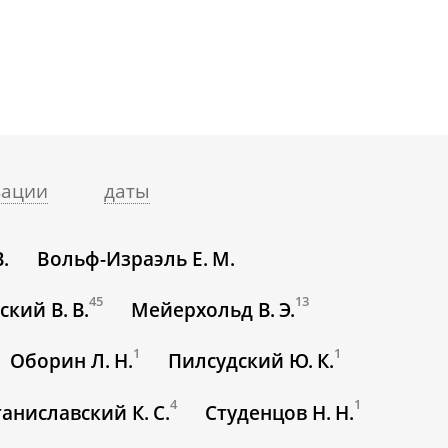
зации
даты
.
Вольф-Израэль Е. М.
45
13
кий В. В.
Мейерхольд В. Э.
1
1
Оборин Л. Н.
Пилсудский Ю. К.
4
1
таниславский К. С.
Студенцов Н. Н.