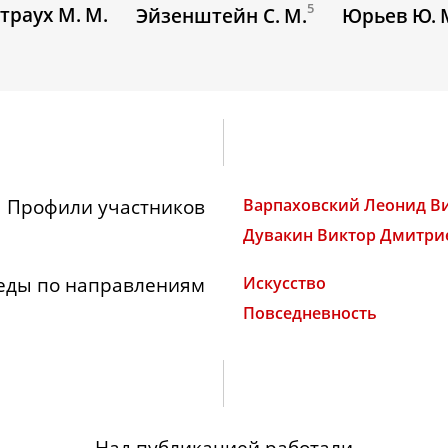
5
траух М. М.
Эйзенштейн С. М.
Юрьев Ю. 
Профили участников
Варпаховский Леонид В
Дувакин Виктор Дмитри
еды по направлениям
Искусство
Повседневность
Над публикацией работали