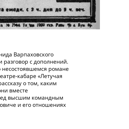
нида Варпаховского
и разговор с дополнений.
 о несостоявшемся романе
театре-кабаре
«Летучая
рассказу о том, каким
они вместе
еред высшим командным
ковиче и его отношениях