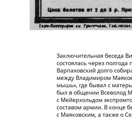
Заключительная беседа Ви
состоялась через полгода 
Варпаховский долго собир
между Владимиром Маяковс
мышь», где бывал с матерью
был в общении Всеволод Ме
с Мейерхольдом экспромто
составом армии. В конце 
с Маяковским, а также о С