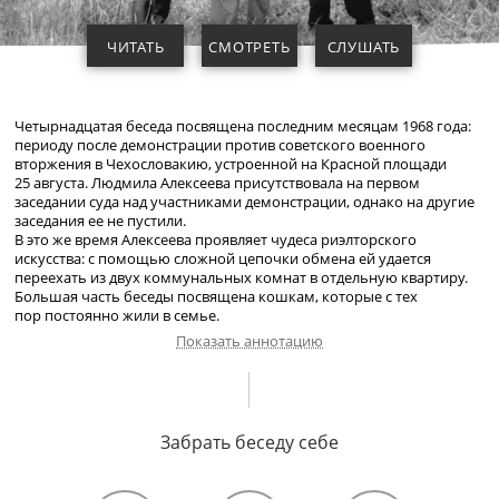
ЧИТАТЬ
СМОТРЕТЬ
СЛУШАТЬ
Четырнадцатая беседа посвящена последним месяцам 1968 года:
периоду после демонстрации против советского военного
вторжения в Чехословакию, устроенной на Красной площади
25 августа. Людмила Алексеева присутствовала на первом
заседании суда над участниками демонстрации, однако на другие
заседания ее не пустили.
В это же время Алексеева проявляет чудеса риэлторского
искусства: с помощью сложной цепочки обмена ей удается
переехать из двух коммунальных комнат в отдельную квартиру.
Большая часть беседы посвящена кошкам, которые с тех
пор постоянно жили в семье.
Показать аннотацию
Неудавшаяся попытка забрать А. Даниэля к себе после ареста
его матери. О семье Н. Н. Вильямса. О любви Н. Н. Вильямса
Забрать беседу себе
к кошкам. «Общество нищих сибаритов». Отношения Н. Н.
Вильямса с учениками. Первый обыск в квартире Л. М. Алексеевой.
Поиск квартиры для обмена. Суд над демонстрантами 25 августа