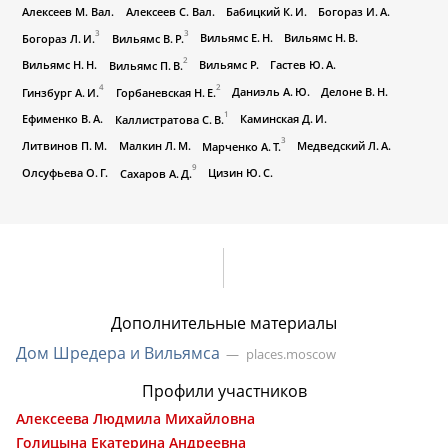
Алексеев М. Вал.
Алексеев С. Вал.
Бабицкий К. И.
Богораз И. А.
3
3
Вильямс Е. Н.
Вильямс Н. В.
Богораз Л. И.
Вильямс В. Р.
2
Вильямс Н. Н.
Вильямс Р.
Гастев Ю. А.
Вильямс П. В.
4
2
Даниэль А. Ю.
Делоне В. Н.
Гинзбург А. И.
Горбаневская Н. Е.
1
Ефименко В. А.
Каминская Д. И.
Каллистратова С. В.
3
Литвинов П. М.
Малкин Л. М.
Медведский Л. А.
Марченко А. Т.
9
Олсуфьева О. Г.
Цизин Ю. С.
Сахаров А. Д.
Дополнительные материалы
Дом Шредера и Вильямса
places.moscow
Профили участников
Алексеева Людмила Михайловна
Голицына Екатерина Андреевна