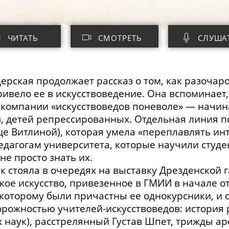
ЧИТАТЬ
СМОТРЕТЬ
СЛУША
ерская продолжает рассказ о том, как разочар
ивело ее в искусствоведение. Она вспоминает,
й компании «искусствоведов поневоле» — начи
, детей репрессированных. Отдельная линия 
ще Витлиной), которая умела «переплавлять ин
дагогам университета, которые научили студе
не просто знать их.
к стояла в очередях на выставку Дрезденской 
кое искусство, привезенное в ГМИИ в начале о
 которому были причастны ее однокурсники, и о
сторожностью
учителей-искусствоведов
: история
 наук), расстрелянный Густав Шпет, трижды а