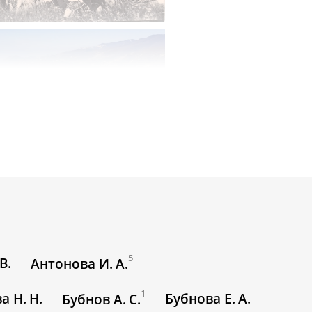
5
В.
Антонова И. А.
1
а Н. Н.
Бубнова Е. А.
Бубнов А. С.