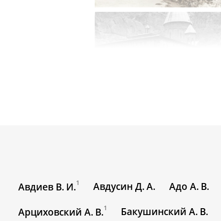
1
Авдусин Д. А.
Адо А. В.
Авдиев В. И.
1
Бакушинский А. В.
Арциховский А. В.