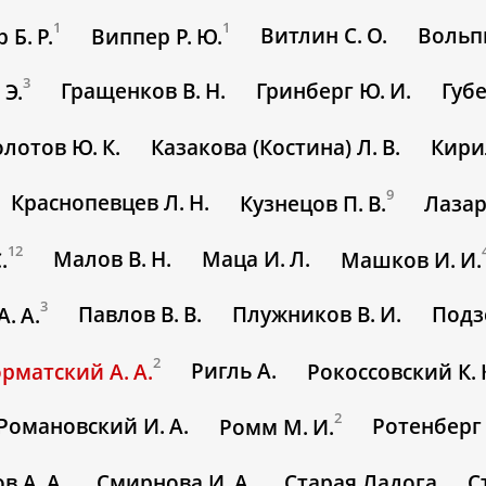
1
1
Витлин С. О.
Вольпи
 Б. Р.
Виппер Р. Ю.
3
Гращенков В. Н.
Гринберг Ю. И.
Губе
 Э.
олотов Ю. К.
Казакова (Костина) Л. В.
Кирил
9
Краснопевцев Л. Н.
Кузнецов П. В.
Лазар
12
Малов В. Н.
Маца И. Л.
.
Машков И. И.
3
Павлов В. В.
Плужников В. И.
Подз
. А.
2
Ригль А.
рматский А. А.
Рокоссовский К. 
2
Романовский И. А.
Ротенберг 
Ромм М. И.
в А. А.
Смирнова И. А.
Старая Ладога
С