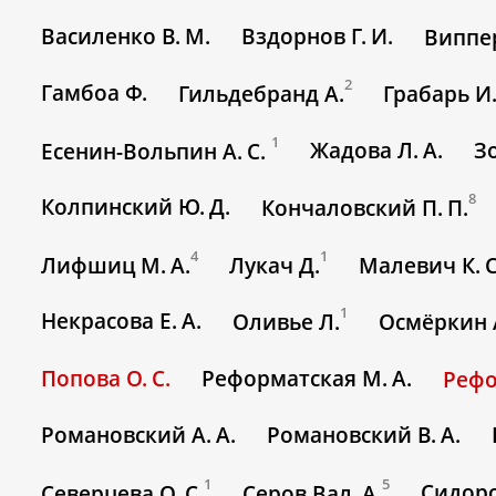
Василенко В. М.
Вздорнов Г. И.
Виппер
2
Гамбоа Ф.
Гильдебранд А.
Грабарь И.
1
Жадова Л. А.
З
Есенин-Вольпин А. С.
8
Колпинский Ю. Д.
Кончаловский П. П.
4
1
Лифшиц М. А.
Лукач Д.
Малевич К. С
1
Некрасова Е. А.
Оливье Л.
Осмёркин А
Попова О. С.
Реформатская М. А.
Рефо
Романовский А. А.
Романовский В. А.
1
5
Сидоро
Северцева О. С.
Серов Вал. А.