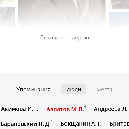
Показать галерею
Упоминания
люди
места
4
Акимова И. Г.
Андреева Л. 
Алпатов М. В.
1
Бокщанин А. Г.
Бритов
Барановский П. Д.