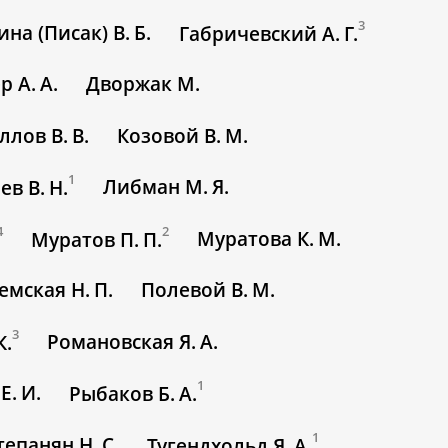
3
на (Писак) В. Б.
Габричевский А. Г.
р А. А.
Дворжак М.
лов В. В.
Козовой В. М.
1
Либман М. Я.
ев В. Н.
4
2
Муратова К. М.
Муратов П. П.
емская Н. П.
Полевой В. М.
3
Романовская Я. А.
К.
1
Е. И.
Рыбаков Б. А.
1
тепанян Н. С.
Тугендхольд Я. А.