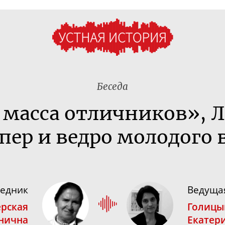
Беседа
 масса отличников», Л
пер и ведро молодого 
седник
Ведуща
рская
Голицы
нична
Екатер