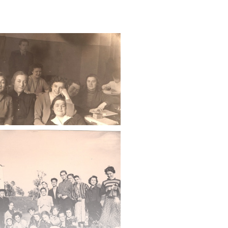
сомольской организации),
д и Псков, поездка в Старую
дом в Ереване, античный храм
ства, оттепель, ГМИИ
Серова, выставки
ства (Ороско, Сикейрос,
ерн), С. Т. Рихтер,
 театр Ж.Вилара («Дон Жуан»),
ольниках (Дж. Поллок,
ие события 1956