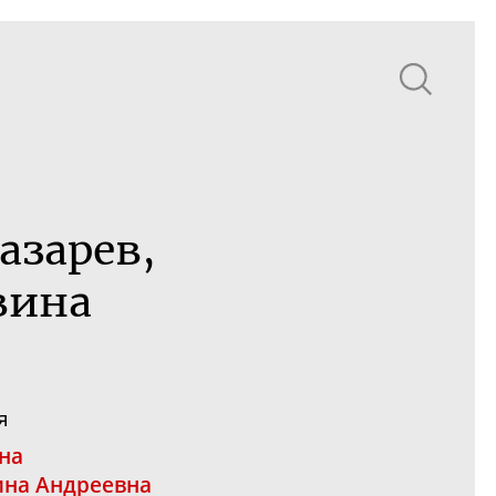
азарев,
вина
я
на
ина Андреевна