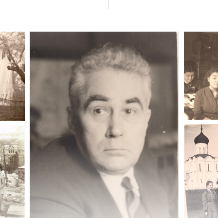
 Краснопевцева» (Л. Н. Краснопевцев, секретарь ком
одмосковье;
Владимир-Суздальская
практика, Новгоро
Грузии. Аспирантка Н. С. Степанян, М. Сарьян и его 
Гегард. Фестиваль 1957 г., атмосфера всеобщего брат
 Выставки: Дрезденская галерея 1955 г., выставка В. 
розы», П. В. Кузнецов, выставка мексиканского искус
 исполнителей, первый конкурс Чайковского (Ван Клиб
рманди, пианист Г. Гульд, театры: «Комеди франсез»,
, Л. Оливье («Отелло»), Американская выставка в Сок
 выступление Хрущева в Манеже, ХХ съезд, венгерск
ториков искусства (1969).