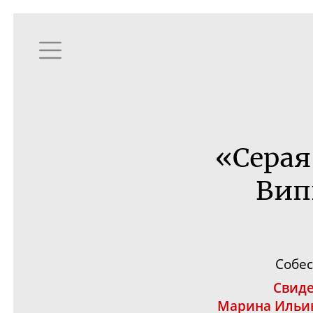
«Серая
Вип
Собе
Свиде
Марина Ильи