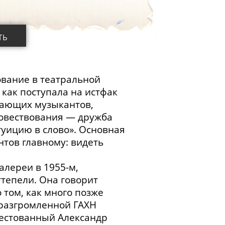
ТЬ
ование в театральной
 как поступала на истфак
нающих музыкантов,
повествования — дружба
туицию в слово». Основная
нтов главному: видеть
галереи в
1955-м
,
ттепели. Она говорит
 том, как много позже
 разгромленной ГАХН
рестованный Александр