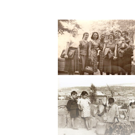
Практика в Ленинграде, «Дело
практика во Владимире и в П
Ладогу, практика в Армении и 
в Гарни, скальный монастырь 
им. Пушкина и И. А. Антонова.
«бубнововалетцев» и «Голубой 
Ривера); концерты зарубежных
дирижеры: Л. Стоковский, Ю. О
английский театр и П. Скофилд
абстрактный экспрессионизм),
г. и Будапештский конгресс ис