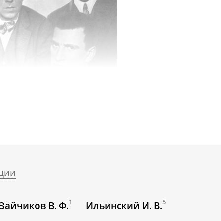
ции
1
5
Зайчиков В. Ф.
Ильинский И. В.