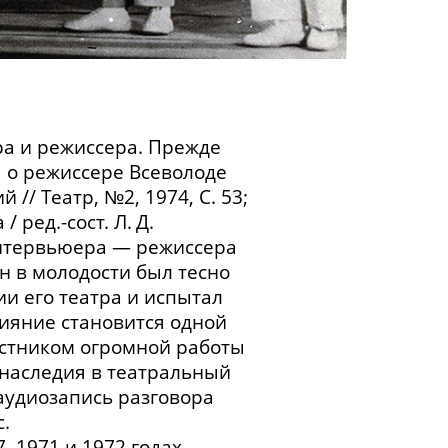
ра и режиссера. Прежде
 о режиссере Всеволоде
// Театр, №2, 1974, С. 53;
 ред.-сост. Л. Д.
интервьюера — режиссера
н в молодости был тесно
и его театра и испытал
лияние становится одной
астником огромной работы
наследия в театральный
аудиозапись разговора
.
, 1971 и 1972 годах.