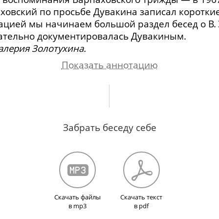
ховский по просьбе Дувакина записал коротки
ацией мы начинаем большой раздел бесед о В. 
ательно документировалась Дувакиным.
алерия Золотухина.
Показать аннотацию
ьдом. Работа в театре Мейерхольда в 1928 году,
Спасение Мейерхольдом рукописей Шостакович
Забрать беседу себе
у по поводу постановки комедии В.В. Маяковско
е. О постановках Мейерхольда. Работа Мейерх
вместной работе над «Клопом». Встречи с Маяк
ктаклю. Музыкальные интересы Мейерхольда. 
ском труде Мейерхольда. Последняя встреча с
Скачать файлы
Скачать текст
в mp3
в pdf