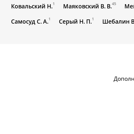
1
45
Ковальский Н.
Маяковский В. В.
Мей
1
1
Самосуд С. А.
Серый Н. П.
Шебалин В.
Допол