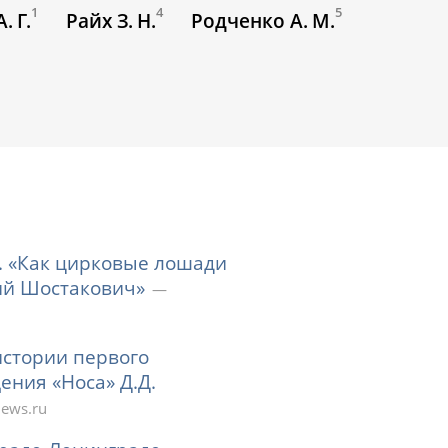
1
4
5
. Г.
Райх З. Н.
Родченко А. М.
 «Как цирковые лошади
рий Шостакович»
 истории первого
ения «Носа» Д.Д.
ews.ru