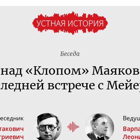
Беседа
 над «Клопом» Маяков
следней встрече с Мей
еседник
Веду
такович
Варп
триевич
Леон