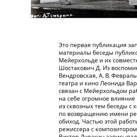
Это первая публикация за
материалы беседы публико
Мейерхольде и их совместн
Шостакович Д. Из воспомина
Вендровская, А. В. Февральс
театра и кино Леонида Вар
связан с Мейерхольдом ра
на себе огромное влияние 
из сквозных тем беседы с
по возвращению имени реп
обиход. Частью этой работ
режиссера с композитором 
Виктор Дувакин записыва