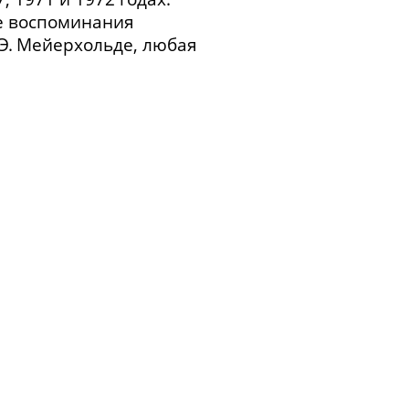
е воспоминания
Э. Мейерхольде, любая
 уход из театра.
а при пожаре. Встреча
го «Клоп». О первом
ольда в Ленинграде
овским на репетициях.
Влияние Мейерхольда
 Мейерхольдом. Значение