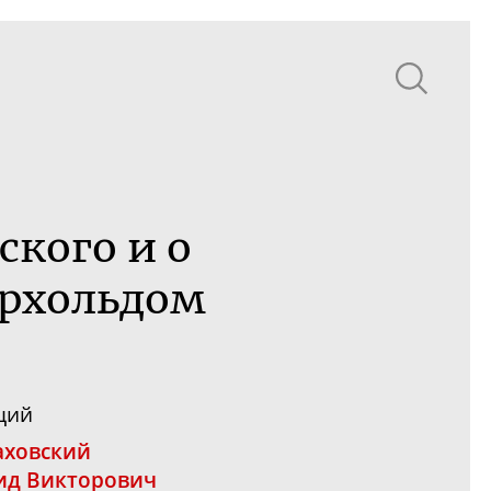
ского и о
ерхольдом
щий
аховский
ид Викторович