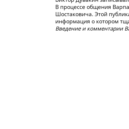
В процессе общения Варпа
Шостаковича. Этой публик
информация о котором тщ
Введение и комментарии В
Знакомство с В.Э. Мейерхол
Репетиции Мейерхольда. 
с Мейерхольдом в 1929 год
впечатлении о Мейерхольд
над «Пиковой дамой». О со
Отношение к пьесе и спе
на Шостаковича. О творче
Мейерхольда.