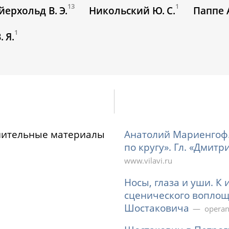
13
1
ерхольд В. Э.
Никольский Ю. С.
Паппе А
1
 Я.
нительные материалы
Анатолий Мариенгоф.
по кругу». Гл. «Дмит
www.vilavi.ru
Носы, глаза и уши. К
сценического воплощ
Шостаковича
operan