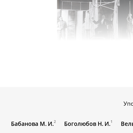
Уп
2
1
Бабанова М. И.
Боголюбов Н. И.
Вель