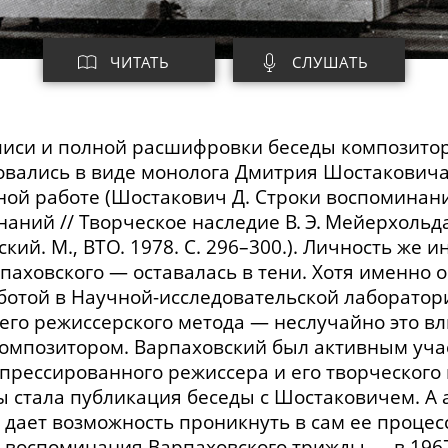
ЧИТАТЬ
СЛУШАТЬ
писи и полной расшифровки беседы композито
вались в виде монолога Дмитрия Шостаковича
ой работе (Шостакович Д. Строки воспоминаний 
ний // Творческое наследие В. Э. Мейерхольда /
кий. М., ВТО. 1978. С. 2
96–300
.). Личность же 
паховского — оставалась в тени. Хотя именно о
ботой в
Научной-исследовательской
лаборатори
его режиссерского метода — неслучайно это в
 композитором. Варпаховский был активным уч
рессированного режиссера и его творческого 
ы стала публикация беседы с Шостаковичем. А 
дает возможность проникнуть в сам ее процесс
л воспоминания Варпаховского трижды
—
в 1967