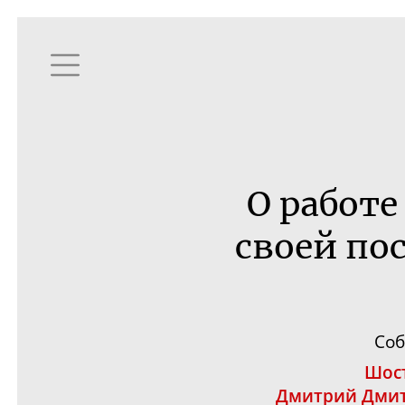
О работе
своей по
Соб
Шос
Дмитрий Дми