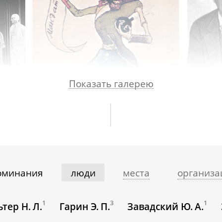
Показать галерею
оминания
люди
места
организа
1
3
1
тер Н. Л.
Гарин Э. П.
Завадский Ю. А.