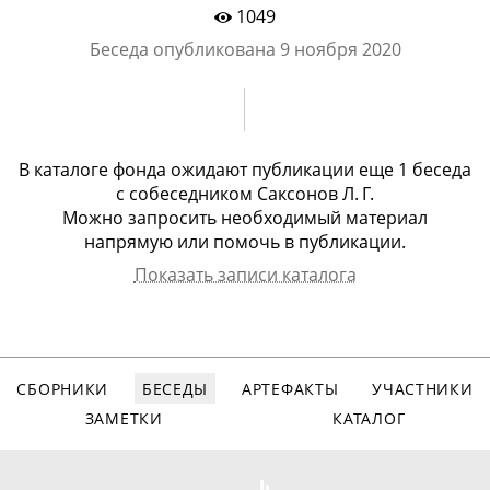
1049
Беседа опубликована
9 ноября 2020
В каталоге фонда ожидают публикации еще
1 беcеда
с
собеседником Саксонов Л. Г.
Можно запросить необходимый материал
напрямую или помочь в публикации.
Показать записи каталога
Собеседник
Арх.номер
Дата записи
Вид записи
Саксонов Лев
2300
07.03.2019
видео, 84
Григорьевич
мин.
СБОРНИКИ
БЕСЕДЫ
АРТЕФАКТЫ
УЧАСТНИКИ
ЗАМЕТКИ
КАТАЛОГ