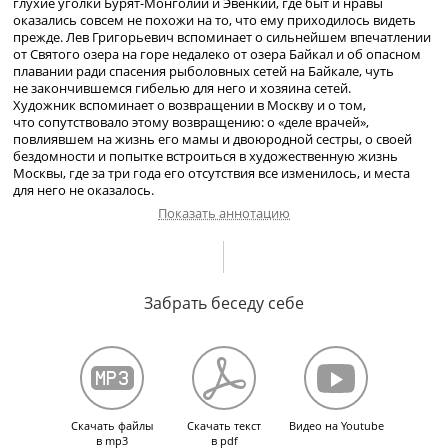
глухие уголки
Бурят-Монголии
и Эвенкии
, где быт и нравы
оказались совсем не похожи на то, что ему приходилось видеть
прежде. Лев Григорьевич вспоминает о сильнейшем впечатлении
от Святого озера на горе недалеко от озера Байкал и об опасном
плавании ради спасения рыболовных сетей на Байкале, чуть
не закончившемся гибелью для него и хозяина сетей.
Художник вспоминает о возвращении в Москву и о том,
что сопутствовало этому возвращению: о «деле врачей»,
повлиявшем на жизнь его мамы и двоюродной сестры, о своей
бездомности и попытке встроиться в художественную жизнь
Москвы, где за три года его отсутствия все изменилось, и места
для него не оказалось.
Показать аннотацию
Поездка в Эвенкию. Пьянство на Севере. Ночевка в доме
директора школы в деревне. Двадцатипятилетие на Святом озере.
Забрать беседу себе
Спасение рыболовных сетей на Байкале в буран. Встреча
с человеком, знавшим Ленина. Поездка с Байкала в
Улан-Удэ
.
Смерть Сталина.
Возвращение в Москву. «Дело врачей» в жизни мамы
и двоюродной сестры Мери Липской. Жизнь в Москве
без прописки и строительство собственного домика. Попытки
устроиться на работу в Москве. Работа в Промграфике
Скачать файлы
Скачать текст
Видео на Youtube
и издательстве «Детский мир».
в mp3
в pdf