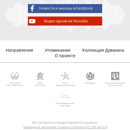
Новости и анонсы в Facebook
Видео-архив на Youtube
Направления
Упоминания
Коллекция Дувакина
О проекте
МГУ имени
Фонд
Фонд
Викимедиа
Национальный корпус
М.В. Ломоносова
AVC Charity
Михаила Прохорова
русского языка
Благотворительный
фонд «Дар»
Все материалы предоставляются в рамках
свободной лицензии Creative Commons (CC BY-SA 4.0)