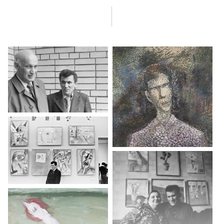
Об эрудиции и памяти Яковлева. Попытка вытащить Яковлева
из психоневрологического интерната. О своей помощи Яковлеву
перед операцией на глаза. День операции, снятие повязки,
радость зрения. Роль М. М. Фотиева в судьбе Яковлева. Интерес
к Яковлеву после выставки. О том, как Яковлев оказался
в интернате после смерти матери. О коллекционерах и окружении
Яковлева. Отдельные эпизоды из жизни Яковлева. О подделках
работ Яковлева. Работа Яковлева в издательстве «Искусство».