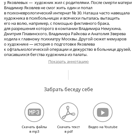
у Яковлевых — художник жил с родителями. После смерти матери
Владимир Яковлев не смог жить один и попал
в психоневрологический интернат № 30. Наташа часто навещала
художника в психбольницах и всячески пыталась вытащить
его на волю, например, с помощью фиктивного брака,
для разрешения которого в компании Владимира Немухина,
Дмитрия Плавинского, Владимира Райкова и Анатолия Зверева
ходила к главному психиатру Москвы. Другой сюжет мемуаров
о художнике — история о подготовке Яковлева
к офтальмологической операции и дежурство в больнице друзей,
опасавшихся бегства художника из палаты.
Показать аннотацию
Квартира художника В. И. Яковлева. О родителях Яковлева.
Отношение Яковлева к политике и любовь к военным песням.
Забрать беседу себе
Художественный вкус И. М. Яковлева. Отношение к покупателям
картин в доме Яковлевых. Картины Яковлева, написанные
в художественной мастерской в Кащенко. Отношения Яковлева
с матерью. Копии с проданных картин. Дни рождения Яковлева.
Положение Яковлева после смерти матери. Последний день
рождения дома. О покупателях Яковлева и его широкой
известности в узких кругах. Об афористичности мыслей, стихах
Скачать файлы
Скачать текст
Видео на Youtube
и вкусах Яковлева. Отношения Яковлева и Зверева. Психическое
в mp3
в pdf
состояние и характер Яковлева. О свободе и судьбе А. Т. Зверева.