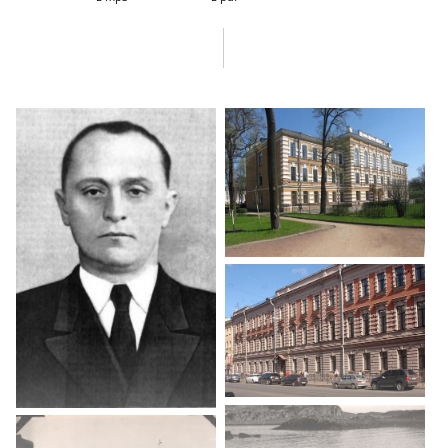
докладе. Об участии крупных профессоров в работе студентов
.
О природе страха при Сталине и в наше время. Об участии
в митингах.
Об экспедициях на Белое море на биостанцию в Гридино в 1940
году с профессором А.В. Ивановым. Об обычаях Гридино,
уже не сох
ранившихся.
Об ак. А.А. Заварзине и его сыне, друге Дондуа, проф. А.А.
Заварзине. О кафедре эмбриологии. О П.Г. Светлове и М.Е.
Лобашове, которые были уволены как морганисты и гонениях
на генетику. О
Л.В. Жинкине. О
Б.П. Токине.
Об организации Биологического института ЛГУ и условиях работы
в нем, о придумавшем этот проект ректоре ЛГУ А.Д. Александрове.
О попытках сотрудничества с биологами на Западе: об А. Фишере,
М. Эйкеме, Э. Вольфе, К.
Нюсляйн-Фольхард
.
Об исследовании
хокс-генов
. О Т.Ф. Андреевой, о Р.П. Костюченко.
О М.С. Горбачеве.