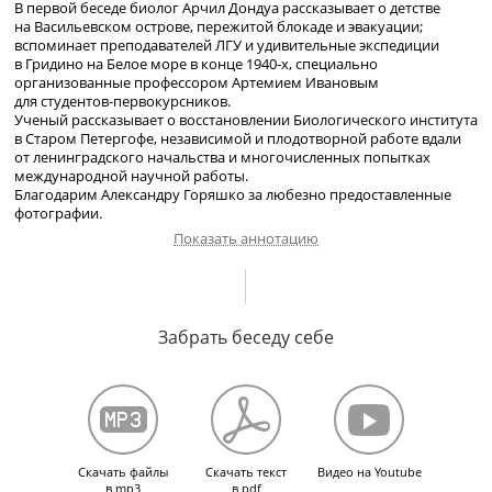
В первой беседе биолог Арчил Дондуа рассказывает о детстве
на Васильевском острове, пережитой блокаде и эвакуации;
вспоминает преподавателей ЛГУ и
удивительные экспедиции
в Гридино
на Белое море в конце
1940
-х
, специально
организованные профессором Артемием Ивановым
для
студентов-первокурсников
.
Ученый рассказывает о восстановлении Биологического института
в Старом Петергофе, независимой и плодотворной работе вдали
от ленинградского начальства и многочисленных попытках
международной научной работы.
Благодарим Александру Горяшко за любезно предоставленные
фотографии.
Показать аннотацию
Об отце К.Д. Дондуа и о большой семье Дондуа. О дедушке Н.С.
Петровых и о его преподавании в Императорской гимназии
Забрать беседу себе
в Петергофе. О детстве на Васильевском острове в
1930-е
в отдельной квартире. О начале ленинградской блокады и об
эвакуации в Ташкент. О жизни в Ташкенте в вестибюле балетной
школы. О переезде в Тбилиси через Туркменистан, Красноводск
и Баку. О жизни в Тбилиси. О возвращении в Ленинград в свою
квартиру.
О поступлении в ЛГУ на
биолого-почвенный
факультет,
Скачать файлы
Скачать текст
Видео на Youtube
о педагогах: В.А. Догеле, Ю.И. Полянском и о первом своем
в mp3
в pdf