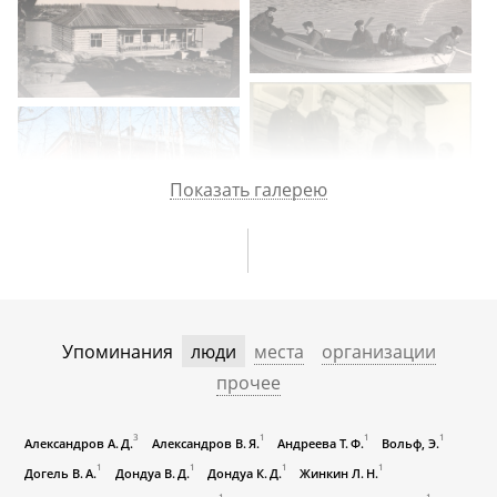
Показать галерею
Упоминания
люди
места
организации
прочее
3
1
1
1
Александров А. Д.
Александров В. Я.
Андреева Т. Ф.
Вольф, Э.
1
1
1
1
Догель В. А.
Дондуа В. Д.
Дондуа К. Д.
Жинкин Л. Н.
1
1