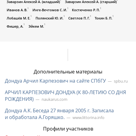
Заварзин Алексей А. (младший)
Заварзин Алексей А. (старший)
1
1
1
Иванов А. В.
Инге-Вечтомов С. И.
Костюченко Р. П.
1
1
1
1
Лобашёв М. Е.
Полянский Ю. И.
Светлов П. Г.
Токин Б. П.
1
1
Фишер, А.
Эйкем М.
Дополнительные материалы
Дондуа Арчил Карпезович на сайте СПбГУ
spbu.ru
АРЧИЛ КАРПЕЗОВИЧ ДОНДУА (К
80-ЛЕТИЮ
СО ДНЯ
РОЖДЕНИЯ)
naukarus.com
Дондуа А.К. Беседа 27 января 2005 г. Записала
и обработала А.Горяшко.
www.littorina.info
Профили участников