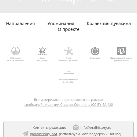
Направления
Упоминания
Коллекция Дувакина
О проекте
МГУ имени
Фонд
Фонд
Викимедиа
Национальный корпус
М.В. Ломоносова
AVC Charity
Михаила Прохорова
русского языка
Благотворительный
фонд «Дар»
Все материалы предоставляются в рамках
свободной лицензии Creative Commons (CC BY-SA 4.0)
Контакты редакции:
info@oralhistory.ru
@oralhistory_bot
(Используем
бота поддержки Hotline
)