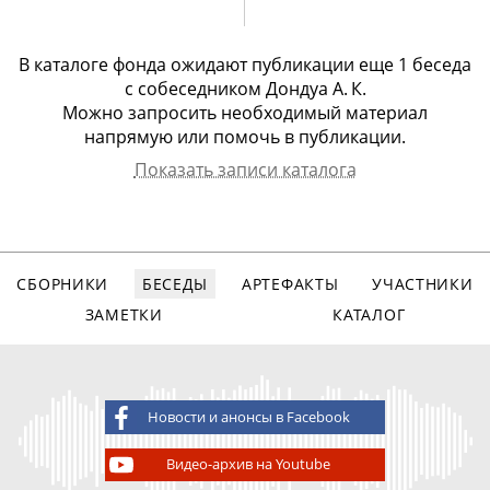
В каталоге фонда ожидают публикации еще
1 беcеда
с
собеседником Дондуа А. К.
Можно запросить необходимый материал
напрямую или помочь в публикации.
Показать записи каталога
Собеседник
Арх.номер
Дата записи
Вид записи
Дондуа Арчил
2123
13.06.2016
видео, 80
Карпезович
мин.
СБОРНИКИ
БЕСЕДЫ
АРТЕФАКТЫ
УЧАСТНИКИ
ЗАМЕТКИ
КАТАЛОГ
Новости и анонсы в Facebook
Видео-архив на Youtube