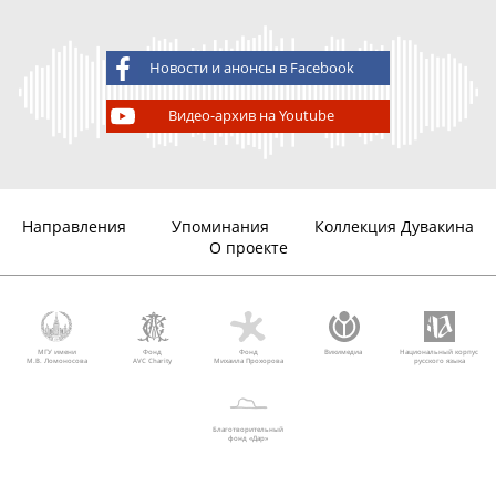
Новости и анонсы в Facebook
Видео-архив на Youtube
Направления
Упоминания
Коллекция Дувакина
О проекте
МГУ имени
Фонд
Фонд
Викимедиа
Национальный корпус
М.В. Ломоносова
AVC Charity
Михаила Прохорова
русского языка
Благотворительный
фонд «Дар»