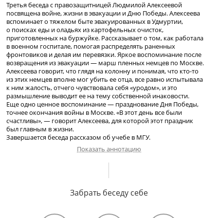
Третья беседа с правозащитницей Людмилой Алексеевой
посвящена войне, жизни в эвакуации и Дню Победы. Алексеева
вспоминает о тяжелом быте эвакуированных в Удмуртии,
о поисках еды и оладьях из картофельных очисток,
приготовленных на буржуйке. Рассказывает о том, как работала
в военном госпитале, помогая распределять раненных
фронтовиков и делая им перевязки. Яркое воспоминание после
возвращения из эвакуации — марш пленных немцев по Москве.
Алексеева говорит, что глядя на колонну и понимая, что
кто-то
из этих немцев вполне мог убить ее отца, все равно испытывала
к ним жалость, отчего чувствовала себя «уродом», и это
размышление выводит ее на тему собственной инаковости.
Еще одно ценное воспоминание — празднование Дня Победы,
точнее окончания войны в Москве. «В этот день все были
счастливы», — говорит Алексеева, для которой этот праздник
был главным в жизни.
Завершается беседа рассказом об учебе в МГУ.
Показать аннотацию
Жизнь во время эвакуации в Удмуртии. Желание молодых людей
отправиться на войну. Работа в госпитале. О своих докладах
Забрать беседу себе
про Зою Космодемьянскую. Встреча с матерью З.
Космодемьянской. О прохождении пленных немцев по Москве.
О любви к театру и творчестве К. Симонова. Празднование