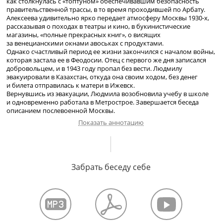
как столкнулась с «топтуном» обеспечивавшим безопасность
правительственной трассы, в то время проходившей по Арбату.
Алексеева удивительно ярко передает атмосферу Москвы
1930-х
,
рассказывая о походах в театры и кино, в букинистические
магазины, «полные прекрасных книг», о висящих
за венецианскими окнами авоськах с продуктами.
Однако счастливый период ее жизни закончился с началом войны,
которая застала ее в Феодосии. Отец с первого же дня записался
добровольцем, и в 1943 году пропал без вести. Людмилу
эвакуировали в Казахстан, откуда она своим ходом, без денег
и билета отправилась к матери в Ижевск.
Вернувшись из эвакуации, Людмила возобновила учебу в школе
и одновременно работала в Метрострое. Завершается беседа
описанием послевоенной Москвы.
Показать аннотацию
Об отношении к Павлику Морозову. Восприятие родителями
советского строя. Об отношениях в семье. О переезде в новый
Забрать беседу себе
дом в 1937 году. Работа отца в Центросоюзе. Арест соседей
по коммунальной квартире. Аресты. О книгах в доме и своем
увлечении чтением и танцами. О праздновании столетия со дня
смерти Пушкина, учеба в школе. Увлечение творчеством
Маяковского. О Москве
1930-х
годов. Начало войны. Уход отца
на войну. Эвакуация. Возвращение в Москву. Возобновление