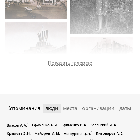
Показать галерею
Упоминания
люди
места
организации
даты
4
Ефименко А. И.
Ефименко В. А.
Зеленский И. А.
Власов А. А.
1
Крылова З. Н.
Майоров М. М.
Пивоваров А. В.
Мансурова Ц. Л.