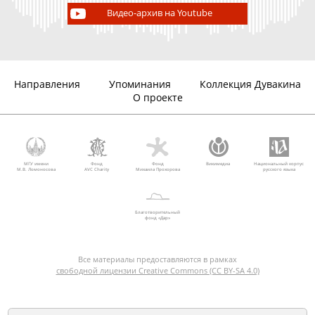
Видео-архив на Youtube
Направления
Упоминания
Коллекция Дувакина
О проекте
МГУ имени
Фонд
Фонд
Викимедиа
Национальный корпус
М.В. Ломоносова
AVC Charity
Михаила Прохорова
русского языка
Благотворительный
фонд «Дар»
Все материалы предоставляются в рамках
свободной лицензии Creative Commons (CC BY-SA 4.0)