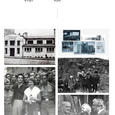
в mp3
в pdf
Бронной. Заседание бюро Московского горкома партии
по кадровым вопросам, назначение директором Театра на Малой
Бронной. Квартира для О. И. Даля. Разговор с Любимовым
и возвращение в Театр на Таганке. Завершение строительства
нового здания театра. Смерть Высоцкого, похороны. О спектаклях
студии Станиславского. Подготовка к показу спектакля «Юность
вождя» перед И. В. Сталиным, снятие спектакля с репертуара.