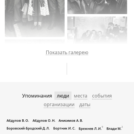
Показать галерею
Упоминания
люди
места
события
организации
даты
Абдулов В. О.
Абдулов О. Н.
Анисимов А. В.
9
2
Боровский-Бродский Д. Л.
Бортник И. С.
Брежнев Л. И.
Влади М.