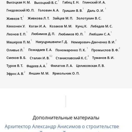
7
Высоцкая Н. М.
Габец Е. Н.
Глинский И. А.
Высоцкий В. С.
1
1
Гнедовский Ю. П.
Головин А. А.
Гришин В. В.
Даль О. И.
1
Живкова Л. Т.
Зайцев М. П.
Золотухин В. С.
Живков Т.
Кекконен У.
Коган И. А.
Козаков М. М.
Кунц К.
Лебедев М. С.
1
1
1
Любимов Д. П.
Леонов Е. П.
Любимов Ю. П.
Любшин С. А.
1
2
Нахуцришвили Г. Д.
Машеров П. М.
Немирович-Данченко В. И.
1
1
2
Пожидаев Е. А.
Оливье Л.
Пономаренко П. К.
Промыслов В. Ф.
52
4
Смехов В. Б.
Туманов В. И.
Сталин И. В.
Станиславский К. С.
7
Туров В. Т.
Филатов Л. А.
Целиковская Л. В.
Фадеев А. А.
2
Яншин М. М.
Ярмольник О. П.
Эфрос А. В.
Дополнительные материалы
Архитектор Александр Анисимов о строительстве