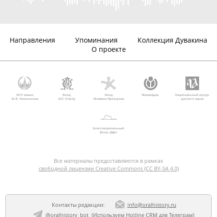
Направления
Упоминания
Коллекция Дувакина
О проекте
МГУ имени
Фонд
Фонд
Викимедиа
Национальный корпус
М.В. Ломоносова
AVC Charity
Михаила Прохорова
русского языка
Благотворительный
фонд «Дар»
Все материалы предоставляются в рамках
свободной лицензии Creative Commons (CC BY-SA 4.0)
Контакты редакции:
info@oralhistory.ru
@oralhistory_bot
(Используем
Hotline CRM для Телеграм
)