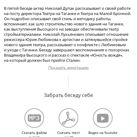
В пятой беседе актер Николай Дупак рассказывает о своей работе
на посту директора Театра на Таганке и Театра на Малой Бронной.
Он подробно описывает свой стиль и методику работы,
вспоминает, как шло строительство нового здания на Таганке,
как выступления Высоцкого на заводах обеспечивали театр
стройматериалами. Николай Лукьянович описывает отношение
режиссера Юрия Любимова к артистам и затянувшейся стройке
нового здания театра, рассказывает о конфликте с Любимовым
и уходе с Таганки. Беседу завершают воспоминания о похоронах
Владимира Высоцкого и рассказ о спектакле «Юность вождя»,
на который должен был прийти Сталин.
Показать аннотацию
Старое помещение Театра на Таганке. Строительство нового
здания театра. Отношение Ю. П. Любимова к стройке. Отношения
Забрать беседу себе
с Любимовым. Л. В. Целиковская. О В. С. Высоцком. Поездка
с актрисами по Швеции, Финляндии и Норвегии. Кирпич
из Швеции, поездка с Высоцким на Загорский кирпичный завод.
Спектакли «Из жизни Федора Кузькина» и «Борис Годунов».
Первые гастроли Театра на Таганке в Тамбове: «Скандальное
происшествие», «Микрорайон», «Добрый человек из Сезуана».
Делегация «Артисты Москвы — гости Софии». О популярности
Скачать файлы
Скачать текст
Видео на Youtube
Театра на Таганке. Уход из Театра на Таганке в Театр на Малой