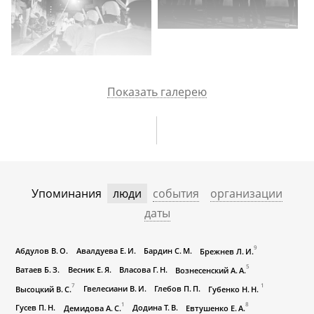
Показать галерею
Упоминания
люди
события
организации
даты
9
Абдулов В. О.
Авалдуева Е. И.
Бардин С. М.
Брежнев Л. И.
5
Ватаев Б. З.
Весник Е. Я.
Власова Г. Н.
Вознесенский А. А.
7
1
Гвелесиани В. И.
Глебов П. П.
Высоцкий В. С.
Губенко Н. Н.
1
8
Гусев П. Н.
Додина Т. В.
Демидова А. С.
Евтушенко Е. А.