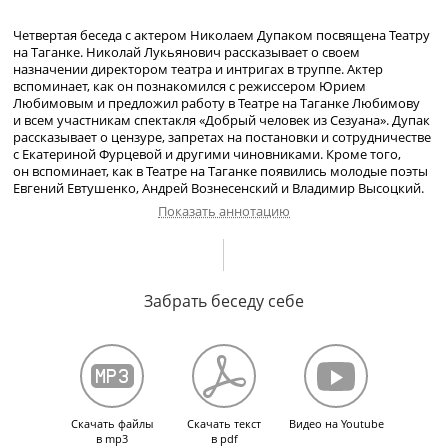
Четвертая беседа с актером Николаем Дупаком посвящена Театру
на Таганке. Николай Лукьянович рассказывает о своем
назначении директором театра и интригах в труппе. Актер
вспоминает, как он познакомился с режиссером Юрием
Любимовым и предложил работу в Театре на Таганке Любимову
и всем участникам спектакля «Добрый человек из Сезуана». Дупак
рассказывает о цензуре, запретах на постановки и сотрудничестве
с Екатериной Фурцевой и другими чиновниками. Кроме того,
он вспоминает, как в Театре на Таганке появились молодые поэты
Евгений Евтушенко, Андрей Вознесенский и Владимир Высоцкий.
Показать аннотацию
Атмосфера в
Оперно-драматической
студии К. С. Станиславского.
Спектакль «Юность вождя», подготовка к показу перед И. В.
Забрать беседу себе
Сталиным. Назначение директором Театра драмы и комедии.
Интриги в коллективе театра. Возникновение названия «Театр
на Таганке». Спектакль «Добрый человек из Сезуана». Знакомство
с Ю. П. Любимовым. Приглашение Любимова в Театр драмы
и комедии. Отношение к цензуре. Е. А. Фурцева и концерт к
100-
летию
В. И. Ленина. Гастроли в Финляндии, сотрудничество
с финнами. Появление В. С. Высоцкого в Театре на Таганке.
Скачать файлы
Скачать текст
Видео на Youtube
Выступление
поэтов-фронтовиков
к
19-летию
Победы. Творческий
в mp3
в pdf