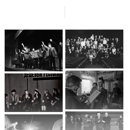
вечер А. А. Вознесенского. Приватизация здания театра, раздел
театра, упадок. Спектакль «Антимиры». Преодоление запрета
на спектакль «Павшие и живые». В ожидании американского
президента Р. Никсона. Спектакль «Под кожей статуи Свободы».
О своих помощниках и особенностях работы с чиновниками.