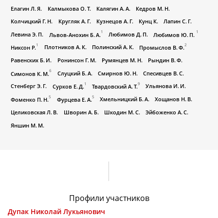
Елагин Л. Я.
Калмыкова О. Т.
Калягин А. А.
Кедров М. Н.
Колчицкий Г. Н.
Кругляк А. Г.
Кузнецов А. Г.
Кунц К.
Лапин С. Г.
1
1
Левина Э. П.
Любимов Д. П.
Львов-Анохин Б. А.
Любимов Ю. П.
1
2
Плотников А. К.
Полинский А. К.
Никсон Р.
Промыслов В. Ф.
Равенских Б. И.
Ронинсон Г. М.
Румянцев М. Н.
Рындин В. Ф.
6
Слуцкий Б. А.
Смирнов Ю. Н.
Спесивцев В. С.
Симонов К. М.
1
9
Стенберг Э. Г.
Ульянова И. И.
Сурков Е. Д.
Твардовский А. Т.
5
5
Хмельницкий Б. А.
Хощанов Н. В.
Фоменко П. Н.
Фурцева Е. А.
Целиковская Л. В.
Шворин А. Б.
Шкодин М. С.
Эйбоженко А. С.
Яншин М. М.
Профили участников
Дупак Николай Лукьянович