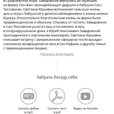
в Средиземном море, Завадовские вернулись во Францию
на ферму
Сен-Жан
, принадлежащую дедушке и бабушке
Сасс-
Тиссовским
. Светлана Юрьевна вспоминает сельскую жизнь,
дом и игры с бабушкой и делится наблюдениями о жизни мелких
буржуа. Относительно благополучная жизнь на ферме была
прервана доносом и обыском. Спасаясь от гестапо, Завадовские
и
Сасс-Тиссовские
ушли в горы и поселились в лесу
в полуразрушенном доме, а Юрий Николаевич Завадовский
присоединился к
партизанам-макизарам
. Светлана Юрьевна
описывает встречу с американским офицером после высадки
союзников, возвращение из леса в
Сен-Рафаэль
и дружбу семьи
с перемещенными лицами.
Показать аннотацию
Отъезд из Турции во Францию в начале Второй мировой войны.
Встреча с дедушкой. Ферма
Забрать беседу себе
Сен-Жан
в департаменте Вар.
О лесорубах и пожарах. Занятия с П. В. Савицким. Мушка
и кукольный домик. Мамина рукопись «Записки госпожи
Мутаковой» о положении русских в эмиграции. О работе отца
после увольнения с дипломатической службы. О бытовых деталях
и играх с бабушкой. Исход из Парижа. Замкнутая жизнь мелких
буржуа. Супруги Ладыженские. Священник Николай Соболев.
Донос, обыск и французская жандармерия. Помощь жандарма,
Скачать файлы
Скачать текст
Видео на Youtube
бегство от гестапо и жизнь в полуразрушенном доме в лесу.
в mp3
в pdf