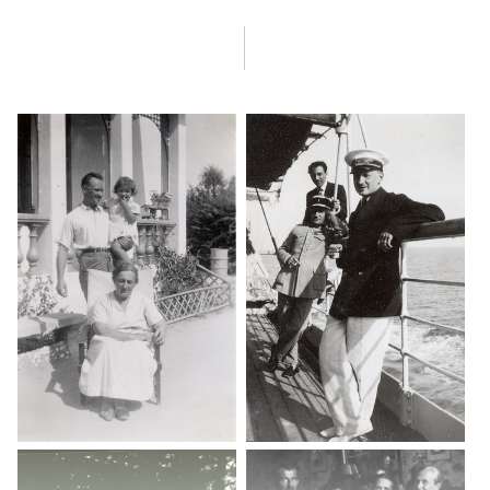
Покупка картин из коллекции Ф. Ф. Юсупова. О друидизме
Юсупова. Продажа картин. Кабан на кукурузном поле. Сапожки
для младшего брата. Русские дома во Франции. Высадка союзных
войск. Жизнь в
Сен-Рафаэле
. «Хлопцы», или перемещенные лица.
Избиение отца и раскол русской эмиграции. О своем обучении.