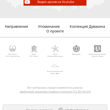
Видео-архив на Youtube
Направления
Упоминания
Коллекция Дувакина
О проекте
МГУ имени
Фонд
Фонд
Викимедиа
Национальный корпус
М.В. Ломоносова
AVC Charity
Михаила Прохорова
русского языка
Благотворительный
фонд «Дар»
Все материалы предоставляются в рамках
свободной лицензии Creative Commons (CC BY-SA 4.0)
Контакты редакции:
info@oralhistory.ru