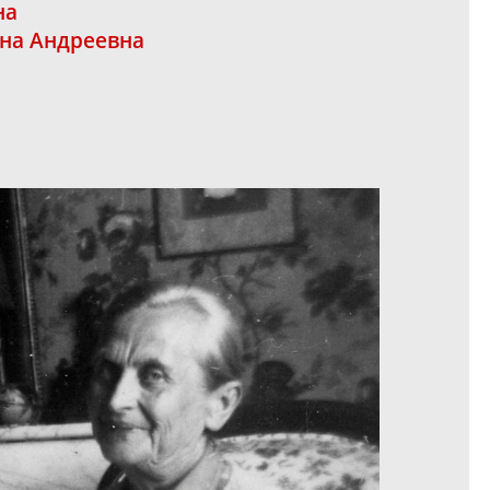
на
на Андреевна