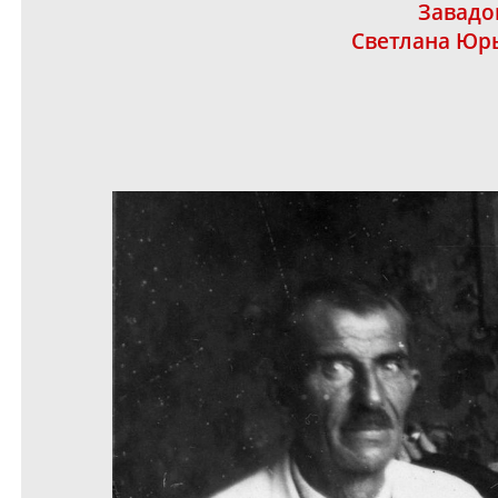
Завадо
Светлана Юр