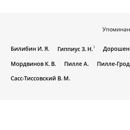
Упомина
3
Билибин И. Я.
Дорошенк
Гиппиус З. Н.
Мордвинов К. В.
Пилле А.
Пилле-Гродз
Сасс-Тиссовский В. М.