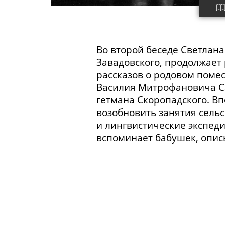
Во второй беседе Светлана
Завадовского, продолжает 
рассказов о родовом поме
Василия Митрофановича
С
гетмана Скоропадского. В
возобновить занятия сель
и лингвистические экспеди
вспоминает бабушек, опис
О семейной традиции перен