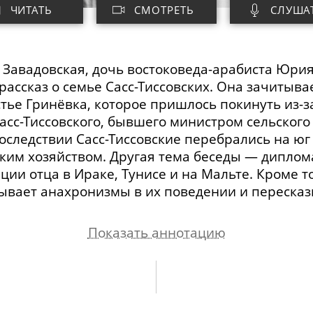
ЧИТАТЬ
СМОТРЕТЬ
СЛУША
 Завадовская, дочь
востоковеда-арабиста
Юрия
рассказ о семье
Сасс-Тиссовских
. Она зачитыв
стье Гринёвка, которое пришлось покинуть
из-з
асс-Тиссовского
, бывшего министром сельского
последствии
Сасс-Тиссовские
перебрались на юг 
ским хозяйством. Другая тема беседы — диплом
ции отца в Ираке, Тунисе и на Мальте. Кроме 
ывает анахронизмы в их поведении и пересказ
Показать аннотацию
осить события жизни в рассказ. Мамины набро