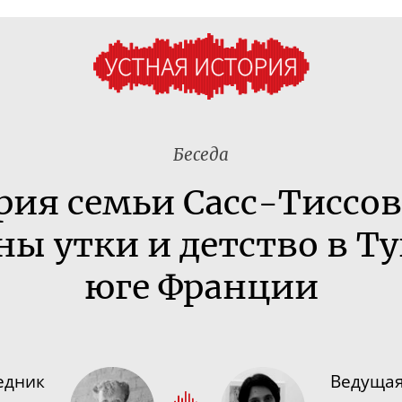
Беседа
рия семьи
Сасс-Тиссо
ы утки и детство в Ту
юге Франции
едник
Ведуща