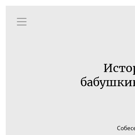
Исто
бабушкин
Собес