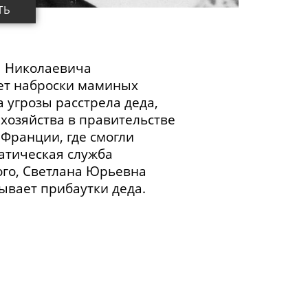
ТЬ
 Николаевича
ает наброски маминых
а
угрозы расстрела деда,
 хозяйства в правительстве
Франции, где смогли
атическая служба
того, Светлана Юрьевна
ывает прибаутки деда.
ски для рассказов. О том,