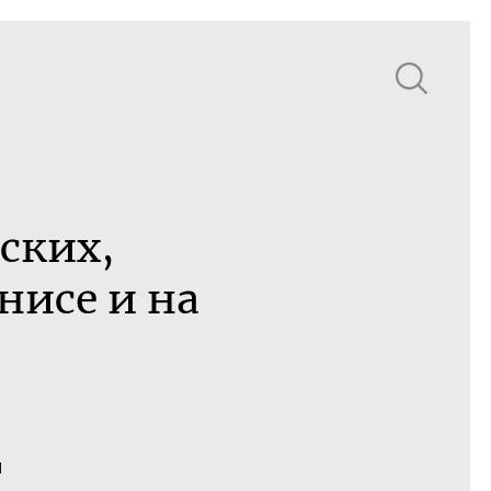
вских
,
нисе и на
я