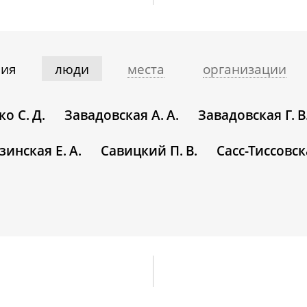
ния
люди
места
организации
о С. Д.
Завадовская А. А.
Завадовская Г. В
инская Е. А.
Савицкий П. В.
Сасс-Тиссовск