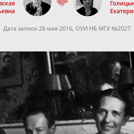
вская
Голицы
ьевна
Екатери
Дата записи 26 мая 2016, ОУИ НБ МГУ №2027