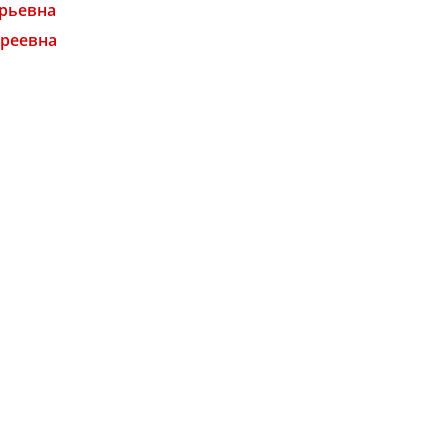
рьевна
дреевна