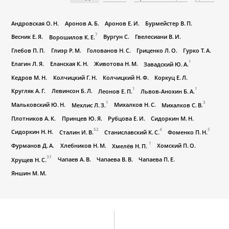
Андровская О. Н.
Аронов А. Б.
Аронов Е. И.
Бурмейстер В. П.
7
Весник Е. Я.
Вургун С.
Гвелесиани В. И.
Ворошилов К. Е.
Глебов П. П.
Глиэр Р. М.
Голованов Н. С.
Гриценко Л. О.
Гурко Т. А.
1
Елагин Л. Я.
Еланская К. Н.
Животова Н. М.
Завадский Ю. А.
Кедров М. Н.
Колчицкий Г. Н.
Колчицкий Н. Ф.
Коркуц Е. Л.
1
1
Кругляк А. Г.
Левинсон Б. Л.
Леонов Е. П.
Львов-Анохин Б. А.
1
3
Мальковский Ю. Н.
Михалков Н. С.
Мехлис Л. З.
Михалков С. В.
Плотников А. К.
Принцев Ю. Я.
Рубцова Е. И.
Сидоркин М. Н.
52
4
5
Сидоркин Н. Н.
Сталин И. В.
Станиславский К. С.
Фоменко П. Н.
1
Фурманов Д. А.
Хлебников Н. М.
Хомский П. О.
Хмелёв Н. П.
37
Чапаев А. В.
Чапаева В. В.
Чапаева П. Е.
Хрущев Н. С.
Яншин М. М.