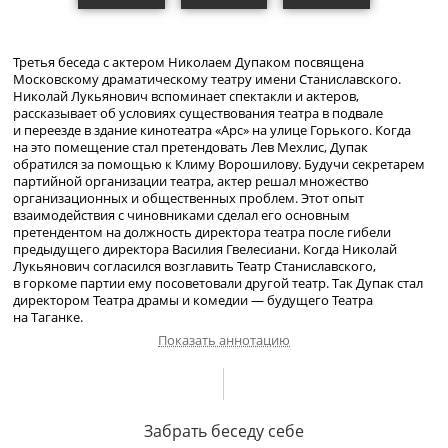
Третья беседа с актером Николаем Дупаком посвящена
Московскому драматическому театру имени Станиславского.
Николай Лукьянович вспоминает спектакли и актеров,
рассказывает об условиях существования театра в подвале
и переезде в здание кинотеатра «Арс» на улице Горького. Когда
на это помещение стал претендовать Лев Мехлис, Дупак
обратился за помощью к Климу Ворошилову. Будучи секретарем
партийной организации театра, актер решал множество
организационных и общественных проблем. Этот опыт
взаимодействия с чиновниками сделал его основным
претендентом на должность директора театра после гибели
предыдущего директора Василия Гвелесиани. Когда Николай
Лукьянович согласился возглавить Театр Станиславского,
в горкоме партии ему посоветовали другой театр. Так Дупак стал
директором Театра драмы и комедии — будущего Театра
на Таганке.
Показать аннотацию
Спектакли и актеры
Оперно-драматической
студии
Станиславского. О своей первой жене В. В. Чапаевой; ее споры с Н.
Забрать беседу себе
Ф. Колчицким. Гастроли в Риге. Знакомство с семьей Чапаевых.