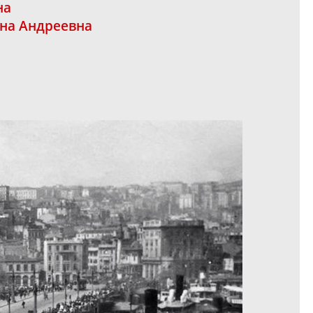
на
на Андреевна