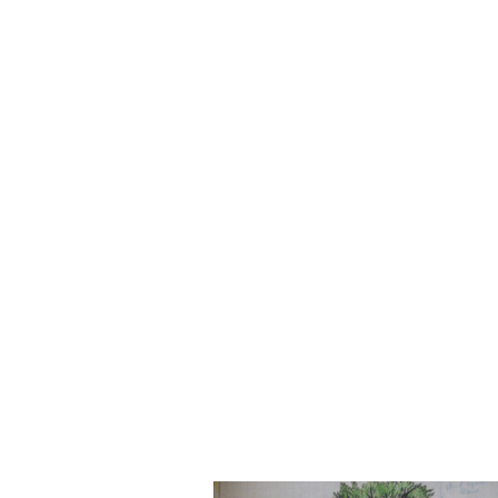
Род Завадовских. Отношен
предков. О возможных нас
своего отца, Ю. Н. Завадо
о Константинополе. Тарака
А. А. Завадовской и откр
Отношения между эмигрант
и помощь гадалке. Увлечен