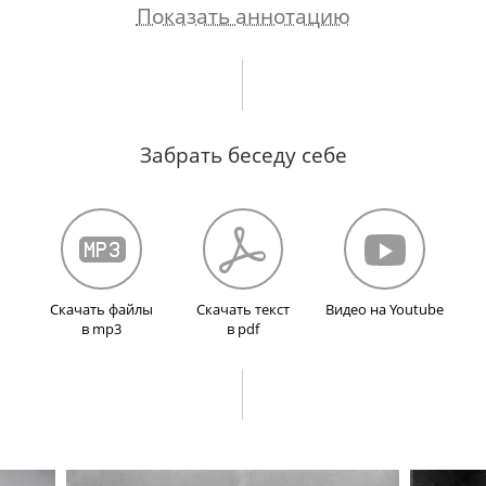
Показать аннотацию
ие к своей родословной. Детский интерес к бы
ледственных причинах своей болезни. Род
Забрать беседу себе
Сасс
вского. Эмиграция Завадовских после революци
ньи бега. Выживание русских эмигрантов. Понч
ытии школы изучения иностранных языков по ме
ами и советскими людьми. Интерес бабушки к
ие отца Востоком и языками, влияние И. Я. Би
Скачать файлы
Скачать текст
Видео на Youtube
в mp3
в pdf