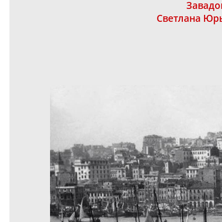
Завадо
Светлана Юр