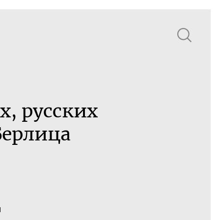
х
, русских
Берлица
я