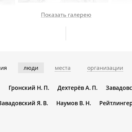
Показать галерею
ния
люди
места
организации
.
Гронский Н. П.
Дехтерёв А. П.
Завадовск
Завадовский Я. В.
Наумов В. Н.
Рейтлингер