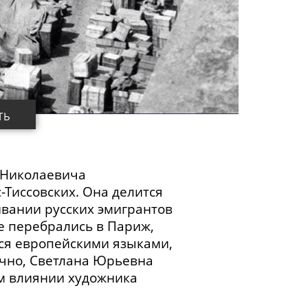
ТЬ
Николаевича
с-Тиссовских
. Она делится
ивании русских эмигрантов
е перебрались в Париж,
ся европейскими языками,
ечно, Светлана Юрьевна
ом влиянии художника