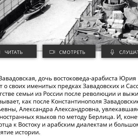
ЧИТАТЬ
СМОТРЕТЬ
СЛУША
Завадовская, дочь
востоковеда-арабиста
Юрия 
т о своих именитых предках Завадовских и
Сас
гстве семьи из России после революции и выж
зывает, как после Константинополя Завадовски
евны, Александра Александровна, увлекавшая
ностранных языков по методу Берлица. И, кон
 отца к Востоку и арабским диалектам и больш
ятие истории.