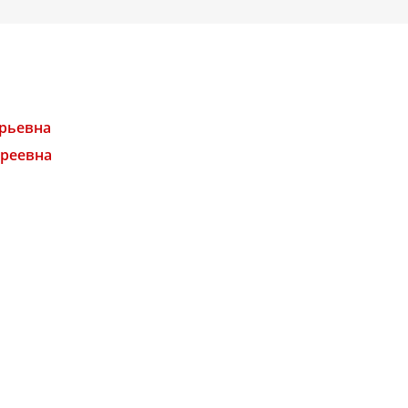
рьевна
дреевна