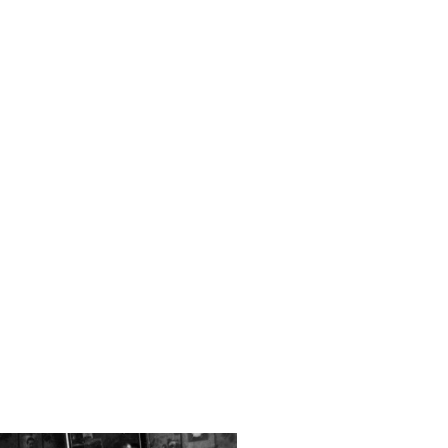
товым деталям жизни
-Тиссовских
. О детстве
и. Воспоминания отца
ики на мосту. О бабушке
тоду Берлица в Париже.
 оккультным наукам
либина.