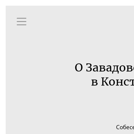
О Завадо
в Конс
Собес