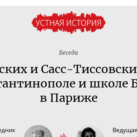
Беседа
вских и
Сасс-Тиссовски
тантинополе и школе 
в Париже
едник
Ведуща