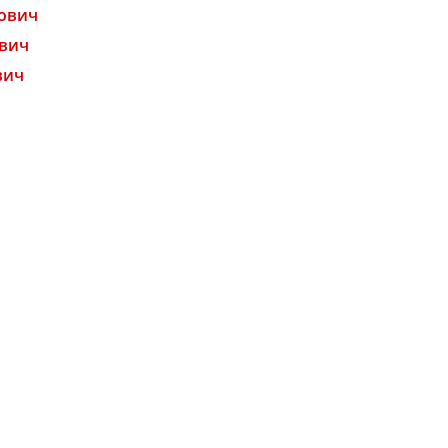
нович
вич
вич