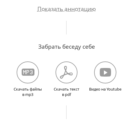
Показать аннотацию
ресту. Слежка. Ощущения неотвратимости арес
ния. Первая голодовка.
Забрать беседу себе
Скачать файлы
Скачать текст
Видео на Youtube
в mp3
в pdf