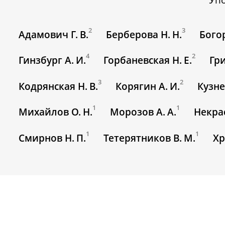
2
3
Адамович Г. В.
Берберова Н. Н.
Богор
4
2
Гинзбург А. И.
Горбаневская Н. Е.
Гри
3
2
Кодрянская Н. В.
Корягин А. И.
Кузне
1
1
Михайлов О. Н.
Морозов А. А.
Некрас
1
1
Смирнов Н. П.
Тетерятников В. М.
Хр