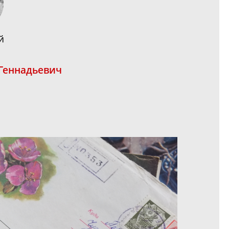
й
 Геннадьевич