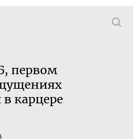
Б, первом
ощущениях
 в карцере