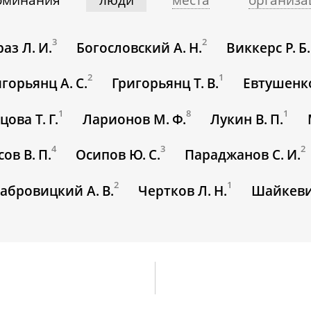
3
2
аз Л. И.
Богословский А. Н.
Виккерс Р. Б.
2
1
горьянц А. С.
Григорьянц Т. В.
Евтушенко
1
8
1
цова Т. Г.
Ларионов М. Ф.
Лукин В. П.
4
3
2
ов В. П.
Осипов Ю. С.
Параджанов С. И.
2
1
абровицкий А. В.
Чертков Л. Н.
Шайкевич