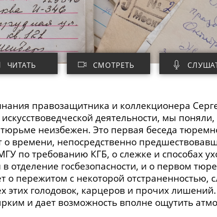
ЧИТАТЬ
СМОТРЕТЬ
СЛУША
нания правозащитника и коллекционера Серге
 искусствоведческой деятельности, мы поняли,
 тюрьме неизбежен. Это первая беседа тюремно
т о времени, непосредственно предшествовавш
У по требованию КГБ, о слежке и способах уход
 в отделение госбезопасности, и о первом тюр
 о пережитом с некоторой отстраненностью, с
х этих голодовок, карцеров и прочих лишений
 ярким и дает возможность вполне ощутить атм