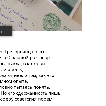
ТЬ
я Григорьянца о его
 что большой разговор
го цикла, в которой
ем аресту, —
а от нее, о том, как его
емном опыте.
ловно пытаясь понять,
. Но его сдержанность лишь
осферу советских тюрем