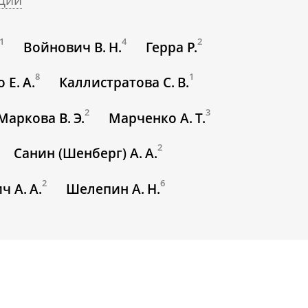
1
4
2
Войнович В. Н.
Герра Р.
8
1
 Е. А.
Каллистратова С. В.
2
3
Маркова В. Э.
Марченко А. Т.
2
Санин (Шенберг) А. А.
2
6
 А. А.
Шелепин А. Н.