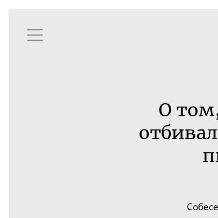
О том
отбивал
п
Собес