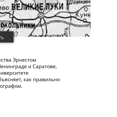
ТЬ
ества Эрнестом
енинграде и Саратове,
ниверситете
бъясняет, как правильно
еографом.