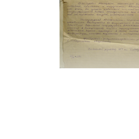
с 1982 года. Обстановка н
по Ленинграду. О завкафед
работ. О своих учениках. 
обществе. О своей второй 
научной и педагогической