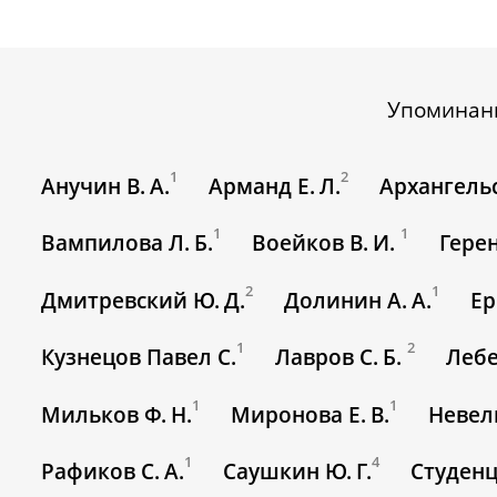
Упоминан
1
2
Анучин В. А.
Арманд Е. Л.
Архангельс
1
1
Вампилова Л. Б.
Воейков В. И.
Герен
2
1
Дмитревский Ю. Д.
Долинин А. А.
Ер
1
2
Кузнецов Павел С.
Лавров С. Б.
Лебе
1
1
Мильков Ф. Н.
Миронова Е. В.
Невель
1
4
Рафиков С. А.
Саушкин Ю. Г.
Студенц