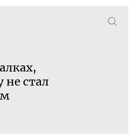
алках,
 не стал
ом