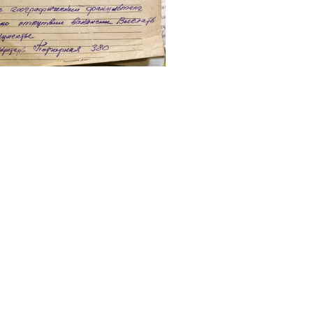
 Экскурсии со студентами
ертации по совокупности
Русском географическом
. Подведение итогов