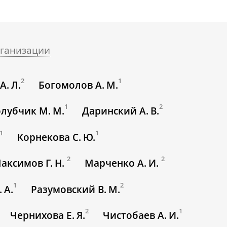
ганизации
2
1
А. Л.
Богомолов А. М.
1
2
олубчик М. М.
Даринский А. В.
1
1
Корнекова С. Ю.
2
2
аксимов Г. Н.
Марченко А. И.
1
2
 А.
Разумовский В. М.
2
1
Чернихова Е. Я.
Чистобаев А. И.