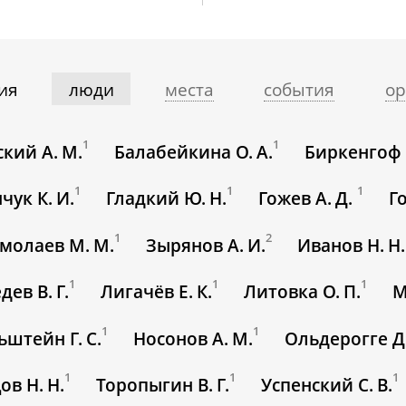
ия
люди
места
события
ор
1
1
кий А. М.
Балабейкина О. А.
Биркенгоф 
1
1
1
чук К. И.
Гладкий Ю. Н.
Гожев А. Д.
Г
1
2
молаев М. М.
Зырянов А. И.
Иванов Н. Н.
1
1
1
дев В. Г.
Лигачёв Е. К.
Литовка О. П.
М
1
1
штейн Г. С.
Носонов А. М.
Ольдерогге Д.
1
1
1
ов Н. Н.
Торопыгин В. Г.
Успенский С. В.