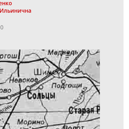
енко
 Ильинична
60