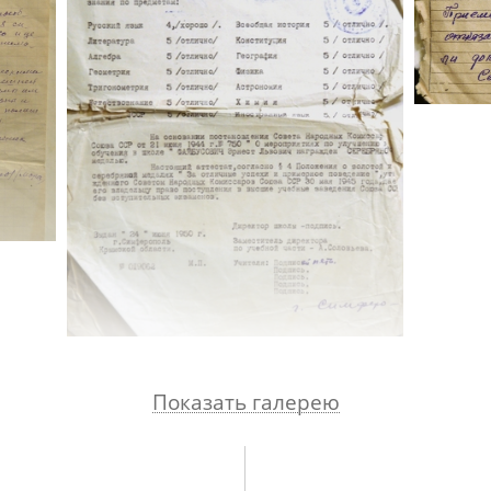
а кафедре в ФИНЭКе. О
студентах-иностранцах
.
рой В.М. Разумовском. Защита докторской дисс
О должности и звании профессора. Членство в 
жене, Е.Я. Черниховой. Учебник М.М. Голубчика
 работы.
Показать галерею