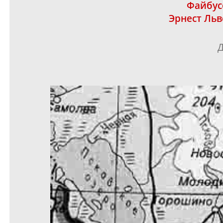
Файбус
Эрнест Ль
Д