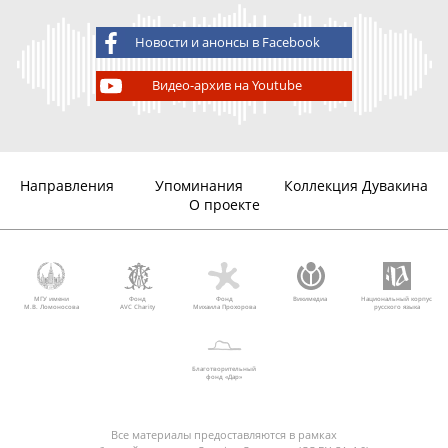
Новости и анонсы в Facebook
Видео-архив на Youtube
Направления
Упоминания
Коллекция Дувакина
О проекте
МГУ имени
Фонд
Фонд
Викимедиа
Национальный корпус
М.В. Ломоносова
AVC Charity
Михаила Прохорова
русского языка
Благотворительный
фонд «Дар»
Все материалы предоставляются в рамках