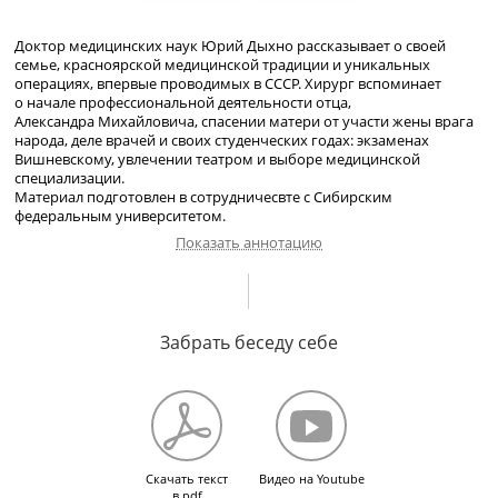
Доктор медицинских наук
Юрий Дыхно рассказывает о своей
семье, красноярской медицинской традиции и уникальных
операциях, впервые проводимых в СССР. Хирург вспоминает
о начале профессиональной деятельности отца,
Александра
Михайловича, спасении матери от участи жены врага
народа, деле врачей
и своих студенческих годах: экзаменах
Вишневскому, увлечении театром и выборе медицинской
специализации.
Материал подготовлен в сотрудничесвте с Сибирским
федеральным университетом.
Показать аннотацию
О становлении врачебной династии. О
прадедушке-раввине
из Одессы,
бабушке-акушерке
Забрать беседу себе
и дедушке, заложившем начало
науки геронтологии в России. Об отце, А.М. Дыхно. Спасение отца
от преследований, доносы, работа в Хабаровске на
кафедре
госпитальной хирургии и первых операциях в Красноярске.
О матери, ее первом браке с военным, служившем у Блюхера,
и
расстрелянным
в
1938-м
году, и карьере в физиотерапии.
О смерти отца. О первых операциях. О пластической хирургии
и онкологии.
Скачать текст
Видео на Youtube
в pdf