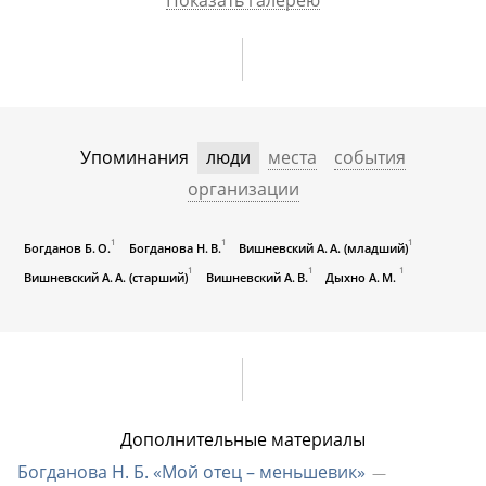
Показать галерею
Упоминания
люди
места
события
организации
1
1
1
Богданов Б. О.
Богданова Н. В.
Вишневский А. А. (младший)
1
1
1
Вишневский А. А. (старший)
Вишневский А. В.
Дыхно А. М.
Дополнительные материалы
Богданова Н. Б. «Мой отец – меньшевик»