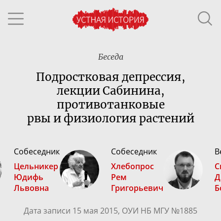
Беседа
Подростковая депрессия,
лекции Сабинина,
противотанковые
рвы и физиология растений
Собеседник
Собеседник
В
Цельникер
Хлебопрос
С
Юдифь
Рем
Д
Львовна
Григорьевич
Б
Дата записи 15 мая 2015, ОУИ НБ МГУ №1885