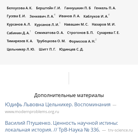
Белоусова А. К.
Берштейн Г. И.
Ганнушкин П. Б
Генкель П. А.
4
4
Гусева Е. И.
Иванов Л. А.
Зенкевич Л. А.
Каблуков И. А.
1
Курсанов А. Л.
Навашин М. С.
Назаров М. И.
Курсанов Л. И.
1
Семихатова О. А.
Строгонов Б. П.
Сухарева Г. Е.
Сабинин Д. А.
2
Тимирязев К. А.
Трубецкова О. М.
Формозов А. Н.
Цельникер Л. Ю.
Шитт П. Г.
Юдинцев С. Д.
Дополнительные материалы
Юдифь Львовна Цельникер. Воспоминания
www.modernproblems.org.ru
Василий Птушенко. Ценность научной истины:
локальная история. //
ТрВ-Наука
№ 336.
trv-science.ru