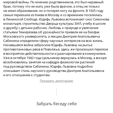
мировой войны. По мнению родственников, это был неравный
брак, потому что ее мать уже была врачом, а отец не только
не имел образования, но и потерял ногу на фронте. В 1925 году
семья переехала из Киева в Москву и со временем поселилась
в Ленинской Слободе. Юдифь Львовна вспоминает снос Симонова
монастыря, строительство Дворца культуры ЗИЛ, учебу в школе
и дружбу с детьми рабочих. Любовь к природе и увлечение
статьями Тимирязева об урожайности привели ее на биофак
Московского университета, а лекции Дмитрия Анатольевича
Сабинина определили сферу научных интересов на всю жизнь.
Начавшаяся война забросила Юдифь Львовну на рытье
противотанковых рвов в Поволжье, здесь же произошел перелом
в восприятии действительности и разочарование в коммунизме.
Уже в октябре 1942 года Цельникер вернулась в Москву, а вскоре
возобновились занятия на кафедре физиологии растений
под руководством Сабинина. Юдифь Львовна подробно
описывает стиль научного руководства Дмитрия Анатольевича
и его отношение к студентам.
Показать аннотацию
История маминой семьи. Стремление матери получить
образование и стать врачом. Знакомство родителей в госпитале
Забрать беседу себе
в годы Первой мировой войны. Семья отца. О взаимоотношениях
родителей. О родственниках в Австралии. Переезд семьи из Киева