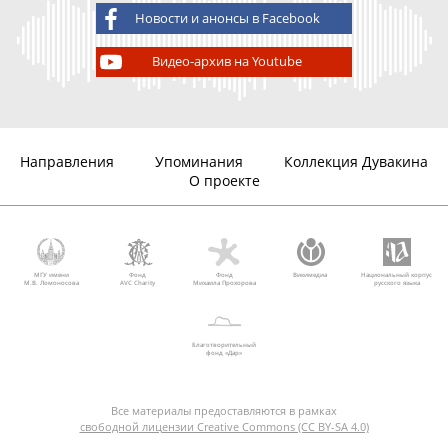
Новости и анонсы в Facebook
Видео-архив на Youtube
Направления
Упоминания
Коллекция Дувакина
О проекте
МГУ имени
Фонд
Фонд
Викимедиа
Национальный корпус
М.В. Ломоносова
AVC Charity
Михаила Прохорова
русского языка
Благотворительный
фонд «Дар»
Все материалы предоставляются в рамках
свободной лицензии Creative Commons (CC BY-SA 4.0)