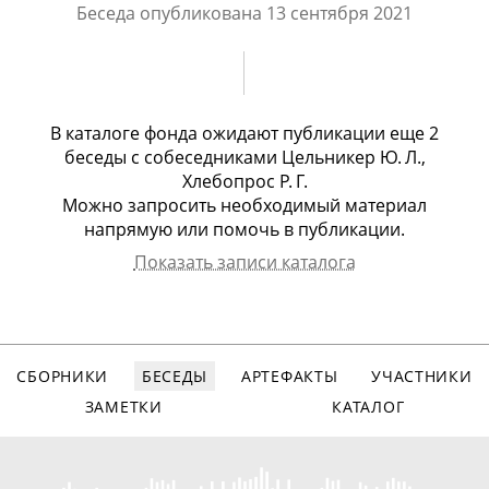
Беседа опубликована
13 сентября 2021
В каталоге фонда ожидают публикации еще
2
беседы
с
собеседниками Цельникер Ю. Л.,
Хлебопрос Р. Г.
Можно запросить необходимый материал
напрямую или помочь в публикации.
Показать записи каталога
Собеседник
Арх.номер
Дата записи
Вид записи
Цельникер
1898
13.06.2015
видео, 82
Юдифь
мин.
Львовна
СБОРНИКИ
БЕСЕДЫ
АРТЕФАКТЫ
УЧАСТНИКИ
Хлебопрос Рем
1939
24.03.2015
видео, 60
Григорьевич
мин.
ЗАМЕТКИ
КАТАЛОГ