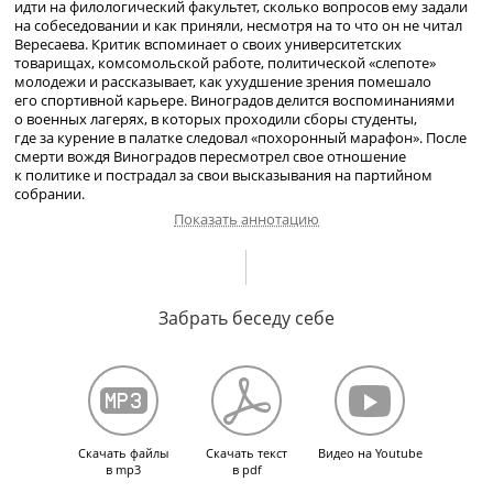
идти на филологический факультет, сколько вопросов ему задали
на собеседовании и как приняли, несмотря на то что он не читал
Вересаева. Критик вспоминает о своих университетских
товарищах, комсомольской работе, политической «слепоте»
молодежи и рассказывает, как ухудшение зрения помешало
его спортивной карьере. Виноградов делится воспоминаниями
о военных лагерях, в которых проходили сборы студенты,
где за курение в палатке следовал «похоронный марафон». После
смерти вождя Виноградов пересмотрел свое отношение
к политике и пострадал за свои высказывания на партийном
собрании.
Показать аннотацию
О выборе филологии в качестве профессии. Вступительное
собеседование в МГУ. Работа на строительстве высотного здания
Забрать беседу себе
МГУ. Начало учебы. Взаимоотношения в первой немецкой группе.
Университетские товарищи. О Московском университете того
времени. Отношение к учебе и преподавателям. Ядро
преподавательского состава филологического факультета.
Отличительные особенности системы образования в МГУ
от западных вузов. Увлечение творчеством Белинского,
Добролюбова и Писарева. О роли изучения марксизма. Учеба
Скачать файлы
Скачать текст
Видео на Youtube
на философском факультете. Отношение к оценкам. Правила
в mp3
в pdf
для настоящего мужчины. Увлечение стрельбой, конным спортом