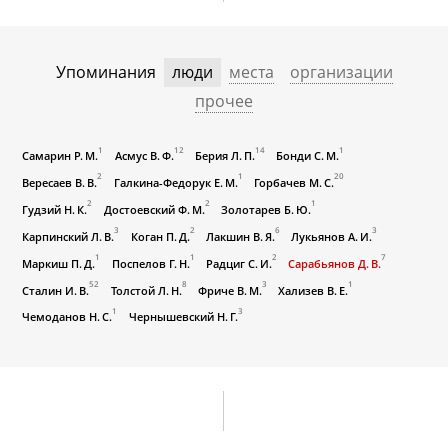
Упоминания
люди
места
организации
прочее
1
12
14
1
Самарин Р. М.
Асмус В. Ф.
Берия Л. П.
Бонди С. М.
2
1
20
Вересаев В. В.
Галкина-Федорук Е. М.
Горбачев М. С.
2
2
1
Гудзий Н. К.
Достоевский Ф. М.
Золотарев Б. Ю.
3
2
6
3
Карпинский Л. В.
Коган П. Д.
Лакшин В. Я.
Лукьянов А. И.
1
1
2
7
Маркиш П. Д.
Поспелов Г. Н.
Радциг С. И.
Сарабьянов Д. В.
52
8
3
1
Сталин И. В.
Толстой Л. Н.
Фриче В. М.
Хализев В. Е.
1
3
Чемоданов Н. С.
Чернышевский Н. Г.