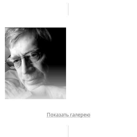
и туризмом. Лыжный поход по Вишере, переход через Уральский
хребет. Военные сборы от военной кафедры. Расставание
с военкоматом. Комсомольская работа в университете. Искренние
романтики-манкурты
. История с профессором Белкиным.
Комсомольские знакомства: Лен Карпинский, Анатолий Лукьянов.
Встреча с Горбачевым на юбилее Достоевского. Смерть Сталина
и попытки добраться до Колонного зала Дома Союзов,
где проходило прощание
с ним
. Мировоззренческий переворот
во время работ по заготовке силоса. Кружок «рефлексирующих
манкуртиков». Встреча у памятника Пушкину. Выступление
на партсобрании с критикой партийной организации
и последовавшие за этим неприятности. Встреча с комиссией
по распределению. Окончание аспирантуры и работа в СП СССР.
Защита диссертации на Большом ученом совете. Разгромная
статья в университетской газете и снова Ученый совет.
Показать галерею