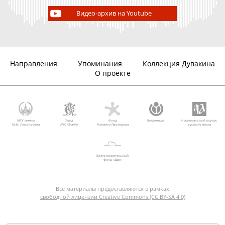
Видео-архив на Youtube
Направления
Упоминания
Коллекция Дувакина
О проекте
МГУ имени
Фонд
Фонд
Викимедиа
Национальный корпус
М.В. Ломоносова
AVC Charity
Михаила Прохорова
русского языка
Благотворительный
фонд «Дар»
Все материалы предоставляются в рамках
свободной лицензии Creative Commons (CC BY-SA 4.0)