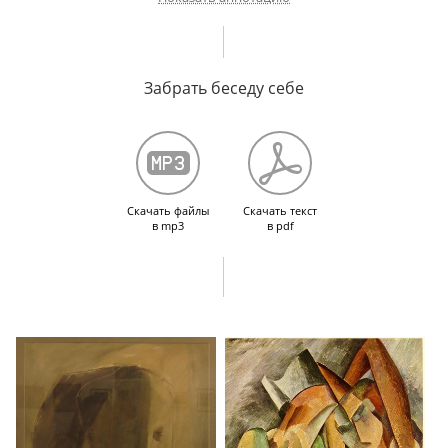
Стереоскопия. Срощенные образы. Их сращивание в сознании
и рождение объединенного зрительного образа. Эксперименты
Забрать беседу себе
Платова в этой области.Примеры из области искусства: Пикассо,
разбор отдельных произведений. Примеры художественной
перспективы в египетском, ассирийском искусстве, у Матисса
и Сезанна.
Скачать файлы
Скачать текст
в mp3
в pdf