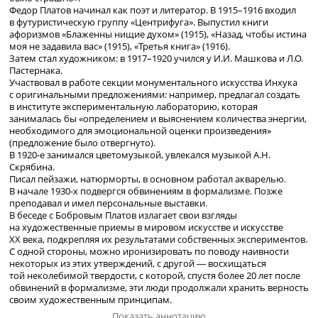
Федор Платов начинал как поэт и литератор. В 1915–1916 входил
в футуристическую группу «Центрифуга». Выпустил книги
афоризмов «Блаженны нищие духом»
(1915)
, «Назад, чтобы истина
моя не задавила вас» (1915), «Третья книга» (1916).
Затем стал художником: в 1917–1920 учился у И.И. Машкова и Л.О.
Пастернака.
Участвовал в работе секции монументального искусства Инхука
с оригинальными предложениями: например, предлагал создать
в институте экспериментальную лабораторию, которая
занималась бы «определением и выяснением количества энергии,
необходимого для эмоциональной оценки произведения»
(предложение было отвергнуто).
В
1920-е
занимался цветомузыкой, увлекался музыкой А.Н.
Скрябина.
Писал пейзажи, натюрморты, в основном работал акварелью.
В начале
1930-х
подвергся обвинениям в формализме. Позже
преподавал и имел персональные выставки.
В беседе с Бобровым Платов излагает свои взгляды
на художественные приемы в мировом искусстве и искусстве
XX века, подкрепляя их результатами собственных экспериментов.
С одной стороны, можно иронизировать по поводу наивности
некоторых из этих утверждений, с другой ― восхищаться
той неколебимой твердости, с которой, спустя более 20 лет после
обвинений в формализме, эти люди продолжали хранить верность
своим художественным принципам.
Показать аннотацию