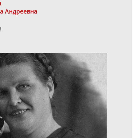
а
а Андреевна
3