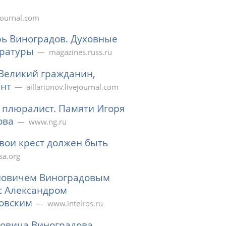
ejournal.com
рь Виноградов. Духовные
ературы
magazines.russ.ru
Великий гражданин,
ент
aillarionov.livejournal.com
 плюралист. Памяти Игоря
ова
www.ng.ru
вои крест должен быть
sa.org
ановичем Виноградовым
с Александром
овским
www.intelros.ru
новича Виноградова