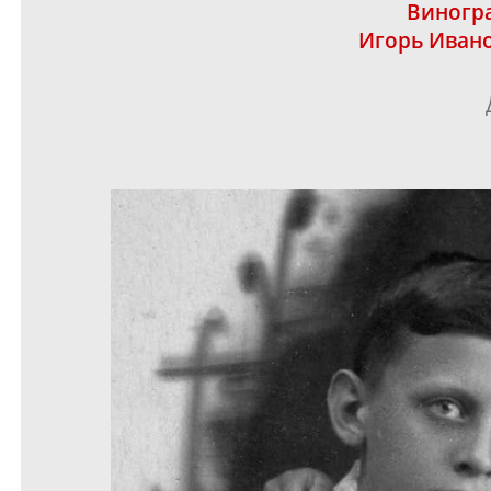
Виногр
Игорь Иван