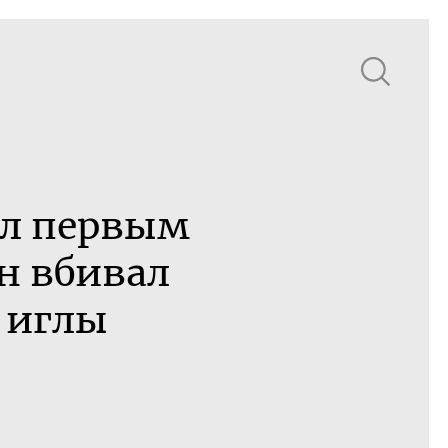
л первым
н вбивал
 иглы