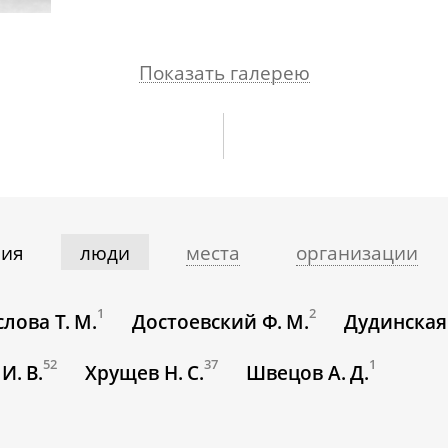
Показать галерею
ния
люди
места
организации
1
2
лова Т. М.
Достоевский Ф. М.
Дудинская 
52
37
1
И. В.
Хрущев Н. С.
Швецов А. Д.