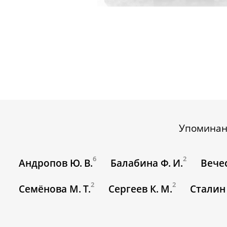
Упомина
6
2
Андропов Ю. В.
Балабина Ф. И.
Вечес
2
2
Семёнова М. Т.
Сергеев К. М.
Сталин 