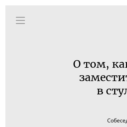
О том, к
замести
в ст
Собесе