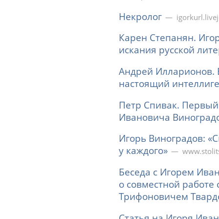
Некролог
igorkurl.liv
Карен Степанян. Иго
искания русской лит
Андрей Илларионов. 
настоящий интеллиг
Петр Спивак. Первый
Ивановича Виноград
Игорь Виноградов: «С
у каждого»
www.stolit
Беседа с Игорем Ив
о совместной работе 
Трифоновичем Твард
Статья на Игоря Ива