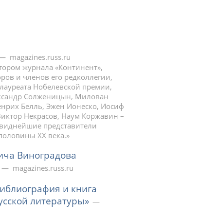
magazines.russ.ru
тором журнала «Континент»,
оров и членов его редколлегии,
лауреата Нобелевской премии,
ександр Солженицын, Милован
Генрих Белль, Эжен Ионеско, Иосиф
Виктор Некрасов, Наум Коржавин –
е виднейшие представители
половины ХХ века.»
ича Виноградова
magazines.russ.ru
библиография и книга
усской литературы»