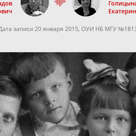
адов
Голицын
ович
Екатерин
Дата записи 20 января 2015, ОУИ НБ МГУ №181