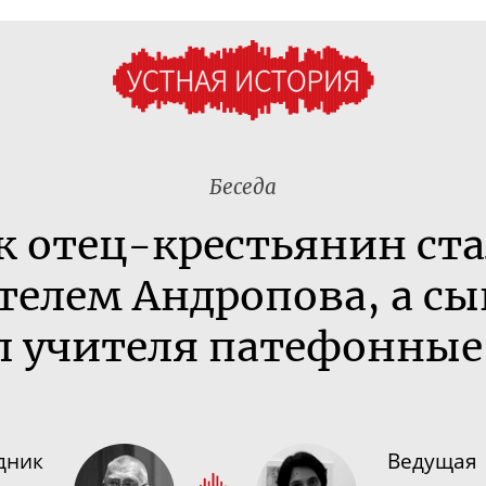
Беседа
ак
отец-крестьянин
ста
телем Андропова, а сы
ул учителя патефонные
дник
Ведущая