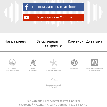
Новости и анонсы в Facebook
Видео-архив на Youtube
Направления
Упоминания
Коллекция Дувакина
О проекте
МГУ имени
Фонд
Фонд
Викимедиа
Национальный корпус
М.В. Ломоносова
AVC Charity
Михаила Прохорова
русского языка
Благотворительный
фонд «Дар»
Все материалы предоставляются в рамках
свободной лицензии Creative Commons (CC BY-SA 4.0)