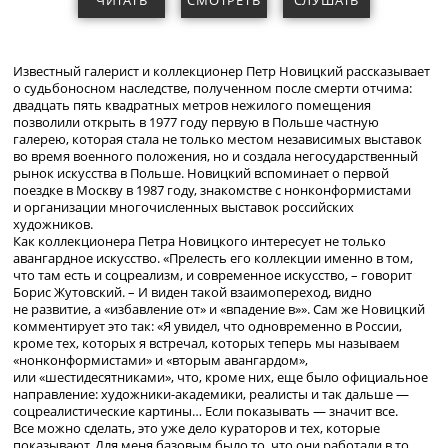
ЧИТАТЬ
СМОТРЕТЬ
СЛУШАТЬ
Известный галерист и коллекционер Петр Новицкий рассказывает
о судьбоносном наследстве,
полученном после смерти отчима:
двадцать пять квадратных метров нежилого помещения
позволили открыть в 1977 году первую в Польше частную
галерею, которая стала не только местом независимых выставок
во время военного положения, но и создала негосударственный
рынок искусства в Польше. Новицкий вспоминает о первой
поездке в Москву в 1987 году, знакомстве с нонконформистами
и организации многочисленных выставок российских
художников.
Как коллекционера Петра Новицкого интересует не только
авангардное искусство. «Прелесть его коллекции именно в том,
что там есть и соцреализм, и современное искусство, – говорит
Борис Жутовский. – И виден такой взаимопереход, видно
не развитие, а «избавление от» и «впадение в»». Сам же Новицкий
комментирует это так: «Я увидел, что одновременно в России,
кроме тех, которых я встречал, которых теперь мы называем
«нонконформистами» и «вторым авангардом»,
или «шестидесятниками», что, кроме них, еще было официальное
направление:
художники-академики
, реалисты и так дальше —
соцреалистические картины… Если показывать — значит все.
Все можно сделать, это уже дело кураторов и тех, которые
показывают. Для меня базовым было то, что они работали в то