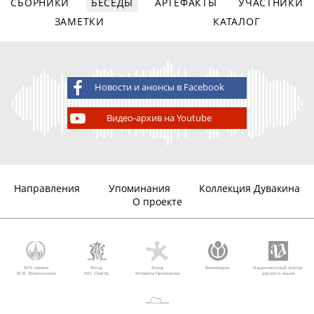
СБОРНИКИ
БЕСЕДЫ
АРТЕФАКТЫ
УЧАСТНИКИ
ЗАМЕТКИ
КАТАЛОГ
Новости и анонсы в Facebook
Видео-архив на Youtube
Направления
Упоминания
Коллекция Дувакина
О проекте
МГУ имени
Фонд
Фонд
Викимедиа
Национальный корпус
М.В. Ломоносова
AVC Charity
Михаила Прохорова
русского языка