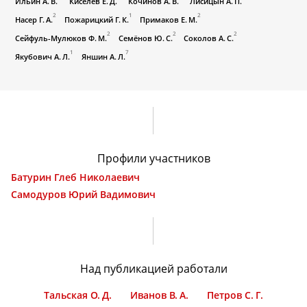
Ильин А. В.
Киселев Е. Д.
Кочинов А. В.
Лисицын А. П.
2
1
2
Насер Г. А.
Пожарицкий Г. К.
Примаков Е. М.
2
2
2
Сейфуль-Мулюков Ф. М.
Семёнов Ю. С.
Соколов А. С.
1
7
Якубович А. Л.
Яншин А. Л.
Профили участников
Батурин Глеб Николаевич
Самодуров Юрий Вадимович
Над публикацией работали
Тальская О. Д.
Иванов В. А.
Петров С. Г.