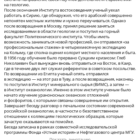
на геологию.
После окончания Института востоковедения ученый уехал
работать в Сирию, где обнаружил, что его арабский совершенно
непонятен местным жителям и нужно переучиваться. Однако
после возвращения в Москву, принял решение заняться
исследованиями в области геологии и поступил на горный
факультет Политехнического института. Чтобы иметь
возможность заниматься новой профессией, он отправился «за
профессиональным стажем» в четырехмесячную экспедицию
на Колыму, где сполна оценил колорит местного населения и быта.
В 1956 году обучение было прервано Суэцким кризисом: Глеб
Николаевич был вынужден вновь отправиться на Восток, в Каир,
где в течение двух лет служил референтом в советском посольстве.
По возвращении из Египта ученый опять отправился
в экспедицию — на этот раз в Туву, а после возвращения, наконец-
то поступил в Институт минерального сырья (ВИМС), а затем —
в Институт океанологии. Именно в этом институте ученым было
начато изучение ураноносных океанских отложений
и фосфоритов, с которыми связаны совершенные им открытия.
Завершает беседу разговор о печальном состоянии современной
российской океанологии, в частности о безответственном
отношении к коллекциям геологических образцов, которые
зачастую оказываются на помойке.
Беседа записана в рамках совместной исследовательской
программы Фонда «Устная история» и Нефтегазового центра МГУ.
Показать аннотацию