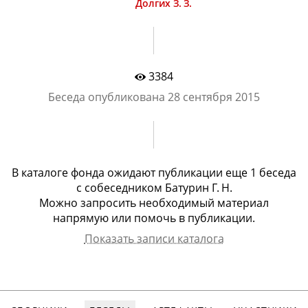
Долгих З. З.
3384
Беседа опубликована
28 сентября 2015
В каталоге фонда ожидают публикации еще
1 беcеда
с
собеседником Батурин Г. Н.
Можно запросить необходимый материал
напрямую или помочь в публикации.
Показать записи каталога
Собеседник
Арх.номер
Дата записи
Вид записи
Батурин Глеб
1724
27.06.2014
видео, 96
Николаевич
мин.