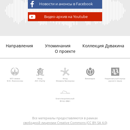
Новости и анонсы в Facebook
Видео-архив на Youtube
Направления
Упоминания
Коллекция Дувакина
О проекте
МГУ имени
Фонд
Фонд
Викимедиа
Национальный корпус
М.В. Ломоносова
AVC Charity
Михаила Прохорова
русского языка
Благотворительный
фонд «Дар»
Все материалы предоставляются в рамках
свободной лицензии Creative Commons (CC BY-SA 4.0)