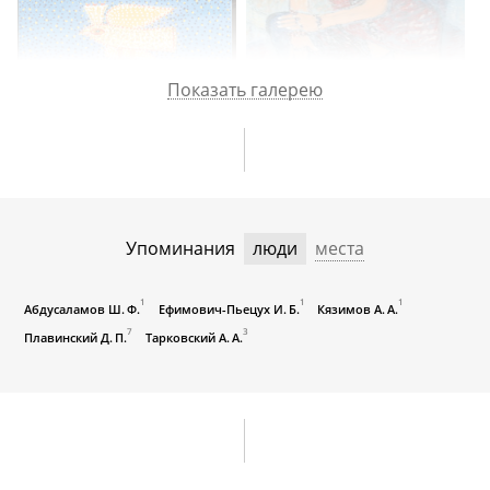
Показать галерею
Упоминания
люди
места
1
1
1
Абдусаламов Ш. Ф.
Ефимович-Пьецух И. Б.
Кязимов А. А.
7
3
Плавинский Д. П.
Тарковский А. А.