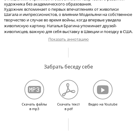
художника без академического образования.
Художник
вспоминает о первых впечатлениях от живописи
Шагала и импрессионистов, о влиянии Модильяни на собственное
творчество
и случае во время войны, когда впервые увидела
живописную картину. Наталья Брагина упоминает друзей-
живописцев
, важную для себя выставку в Швеции и поездку в США.
Показать аннотацию
О становлении творческого метода. Чем не удовлетворяло
академическое образование. Друзья дома — профессиональные
Забрать беседу себе
художники. Особенности творческого метода Шавката
Абдусаламова. Знакомство с Андреем Тарковским.
Где выставлялись непрофессиональные художники в
1970-е
и
1980-
е
годы. Определение собственного стиля. Что такое метареализм.
Об обучении внуков рисованию. Знакомство с Третьяковкой
и Пушкинским музеем. Влияние Модильяни. Отношение
к абстракционистам. Работы Валентина Коновалова, обмен
Скачать файлы
Скачать текст
Видео на Youtube
мнениями. Работы Аббаса Кязимова и его подарки. Любительские
в mp3
в pdf
занятия искусством на примере Ларисы Большаковой. Для чего
нужны кураторы. Деятельность Ирины Ефимович. Жизнь, работа
и выставки в Швеции. С чего следует начинать академическое
образование. Должен ли художник страдать и для чего даются
жизненные испытания. Посещение родственников во Флориде.