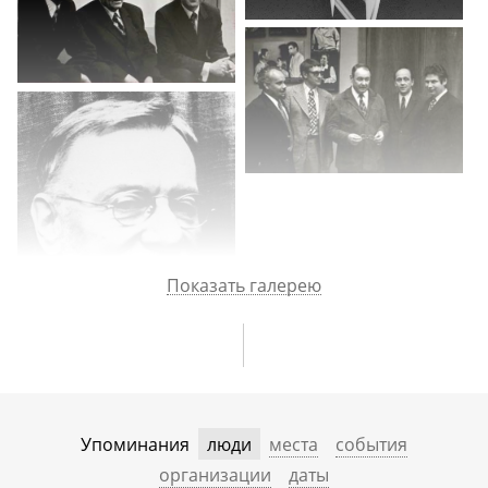
возможной гибели человечества. О вере в бога и крещении
1970-е
в 1991 году. Отношение к неодарвинизму. Либерализация
российского общества. Трудности с проведением опросов.
Опрос 1997 года о либеральных ценностях. Прогноз
на будущее. О своих проблемах с КГБ, начиная со школьных
лет. Модель преступности. Социальная справедливость
и социальная напряженность.
Показать галерею
Упоминания
люди
места
события
организации
даты