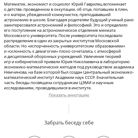
Математик, экономист и социолог Юрий Гаврилец вспоминает
о детстве, проведенном в оккупации, об отце, попавшем в плен,
и о матери, убежденной коммунистке, преподававшей
астрономию в школе. Благодаря родителям будущий ученый рано
заинтересовался астрономией и философией. Это и определило
его поступление на астрономическое отделение мехмата
Московского университета. После университета последовало
распределение в один из закрытых институтов Московской
области. Но «испорченность университетским образованием»
и «склонность к демагогии» плохо сочетались с атмосферой
и дисциплиной оборонных учреждений. Увлечение теорией
игр и кибернетикой привели Юрия Николаевича в лабораторию
экономико-математических
методов под руководством академика
Немчинова, на базе которой был создан Центральный
экономико-
математический
институт Академии наук СССР. Значительная
часть беседы посвящена сотрудникам ЦЭМИ и научным
исследованиям, проводившимся в институте.
Показать аннотацию
О семье. История попавшего в плен отца. Неудачная попытка
эвакуации. Гибель маминой
Забрать беседу себе
сестры-партизанки
. Воспоминания
о жизни в оккупации. Переезды с семьей из города в город
из-
за
прошлого отца. Гибель старшего
друга-фронтовика
.
Мама-
коммунистка
и ее принципы. Любовь к чтению. Ранний