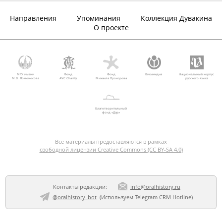
Направления
Упоминания
Коллекция Дувакина
О проекте
МГУ имени
Фонд
Фонд
Викимедиа
Национальный корпус
М.В. Ломоносова
AVC Charity
Михаила Прохорова
русского языка
Благотворительный
фонд «Дар»
Все материалы предоставляются в рамках
свободной лицензии Creative Commons (CC BY-SA 4.0)
Контакты редакции:
info@oralhistory.ru
@oralhistory_bot
(Используем
Telegram CRM Hotline
)