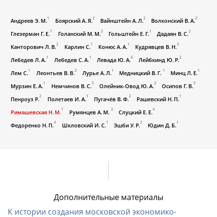
1
2
2
2
Андреев Э. М.
Боярский А. Я.
Вайнштейн А. Л.
Волконский В. А.
1
2
1
2
Глезерман Г. Е.
Голанский М. М.
Гольштейн Е. Г.
Дадаян В. С.
2
1
1
3
Канторович Л. В.
Карлин С.
Конюс А. А.
Кудрявцев В. Н.
1
1
6
2
Лебедев Л. А.
Лебедев С. А.
Левада Ю. А.
Лейбкинд Ю. Р.
1
2
1
1
1
Лем С.
Леонтьев В. В.
Лурье А. Л.
Медницкий В. Г.
Минц Л. Е.
1
3
2
3
Мурзин Е. А.
Немчинов В. С.
Олейник-Овод Ю. А.
Осипов Г. В.
2
1
2
1
Пенроуз Р.
Полетаев И. А.
Пугачёв В. Ф.
Рашевский Н. П.
1
2
4
Римашевская Н. М.
Румянцев А. М.
Слуцкий Е. Е.
4
1
2
1
Федоренко Н. П.
Шкловский И. С.
Эшби У. Р.
Юдин Д. Б.
Дополнительные материалы
К истории создания московской
экономико-