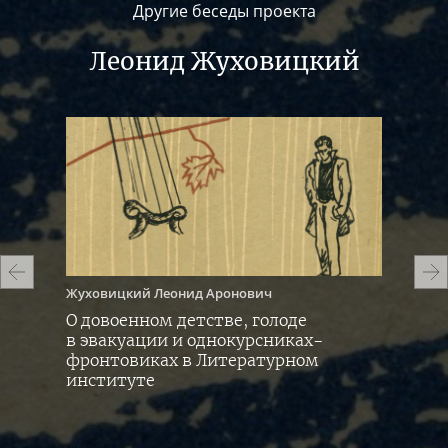
Другие беседы проекта
Леонид Жуховицкий
Жуховицкий
Леонид Аронович
Жух
О довоенном детстве, голоде
О с
в эвакуации и однокурсниках-
Выс
ин
фронтовиках в Литературном
«Ко
институте
в с