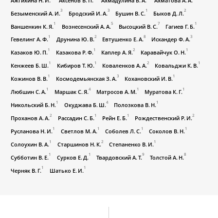
3
3
1
2
Безыменский А. И.
Бродский И. А.
Бушин В. С.
Быков Д. Л.
1
5
7
1
Ваншенкин К. Я.
Вознесенский А. А.
Высоцкий В. С.
Гагиев Г. Б.
1
2
8
3
Гевелинг А. Ф.
Друнина Ю. В.
Евтушенко Е. А.
Искандер Ф. А.
1
1
2
1
Казаков Ю. П.
Казакова Р. Ф.
Каплер А. Я.
Каравайчук О. Н.
1
1
2
1
Кенжеев Б. Ш.
Кибиров Т. Ю.
Коваленков А. А.
Ковальджи К. В.
1
3
1
Кожинов В. В.
Космодемьянская З. А.
Кохановский И. В.
1
4
1
1
Любшин С. А.
Маршак С. Я.
Матросов А. М.
Муратова К. Г.
1
4
1
Никольский Б. Н.
Окуджава Б. Ш.
Полозкова В. Н.
2
1
1
2
Проханов А. А.
Рассадин С. Б.
Рейн Е. Б.
Рождественский Р. И.
1
1
1
1
Русланова Н. И.
Светлов М. А.
Соболев Л. С.
Соколов В. Н.
1
2
1
Солоухин В. А.
Старшинов Н. К.
Степаненко В. И.
1
1
9
8
Субботин В. Е.
Сурков Е. Д.
Твардовский А. Т.
Толстой А. Н.
1
1
Черняк В. Г.
Шатько Е. И.