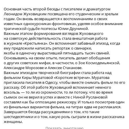
Основная часть второй беседы с писателем и драматургом
Леонидом Жуховицким посвящена его студенческим и зрелым
годам. Он вновь возвращается к воспоминаниям о своих
известных однокурсниках-фронтовиках, уделяя особое внимание
трагической судьбе поэтессы Юлии Друниной.
Важным этапом формирования взглядов Жуховицкого
на советскую действительность стала внештатная работа
в журнале «Крестьянка». Он вспоминает забавный эпизод, когда
ему предложили написать репортаж о свинарке,
якобы в одиночку вырастившей пятнадцать тысяч свиней.
Основываясь на своем опыте, писатель делает обобщения
о других советских мифах, в частности, о Зое Космодемьянской,
Александре Морозове и Алексее Стаханове.
Важным эпизодом творческой биографии стала работа над
фильмом Киры Муратовой «Короткие встречи». Муратова
пригласила писателя в Одессу, чтобы вместе снимать фильм по его
рассказу. Об этой работе Жуховицкий вспоминает немного
вскользь — то ли из скромности, то ли потому, что во время
съемок он не верил в успех и вместе с Ниной Руслановой
составлял как бы оппозицию режиссеру. И только посмотрев один
из финальных вариантов фильма, на титрах едва не расплакался.
Завершается беседа рассуждениями о том, кто такие
шестидесятники и о том, какую роль сыграли в жизни рассказчика
женщины.
Показать аннотацию