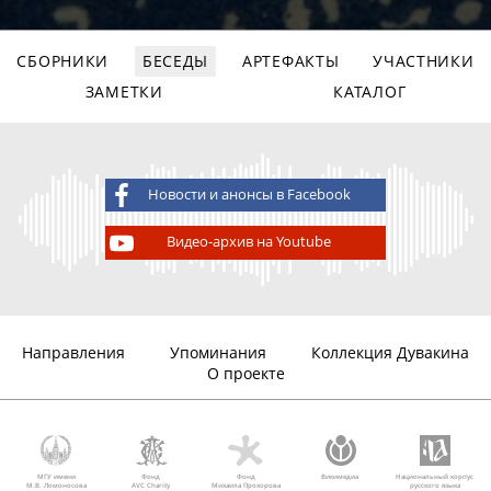
СБОРНИКИ
БЕСЕДЫ
АРТЕФАКТЫ
УЧАСТНИКИ
ЗАМЕТКИ
КАТАЛОГ
Новости и анонсы в Facebook
Видео-архив на Youtube
Направления
Упоминания
Коллекция Дувакина
О проекте
МГУ имени
Фонд
Фонд
Викимедиа
Национальный корпус
М.В. Ломоносова
AVC Charity
Михаила Прохорова
русского языка