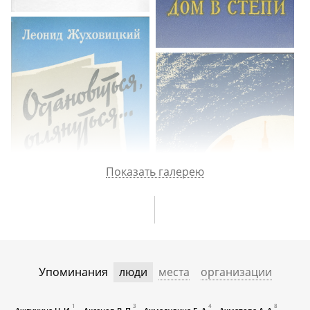
Показать галерею
Упоминания
люди
места
организации
1
3
4
8
Ажгихина Н. И.
Аксенов В. П.
Ахмадулина Б. А.
Ахматова А. А.