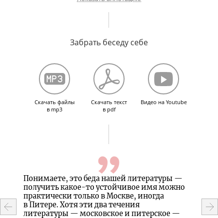
Известные однокурсники во время учебы в Литинституте.
О советской «липе». О Юлии Друниной. Учеба в Литинституте.
Забрать беседу себе
О своем шестидесятничестве. Знакомство с В.Высоцким.
Сотрудничество с К.Муратовой.
О шестидесятниках. Отношения с женщинами. Отношение
к религии. О будущем российского общества.
Скачать файлы
Скачать текст
Видео на Youtube
в mp3
в pdf
ые
Понимаете, это беда нашей литературы —
Сперв
атуры.
получить какое-то устойчивое имя можно
Чиж, 
чивали
практически только в Москве, иногда
порос
е,
в Питере. Хотя эти два течения
какую
сли
литературы — московское и питерское —
И вот