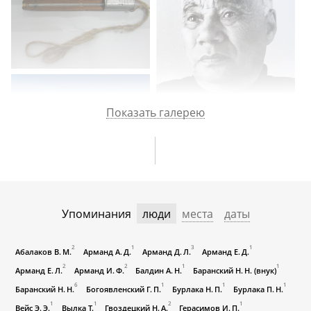
Показать галерею
Упоминания
люди
места
даты
2
1
3
1
Абалаков В. М.
Арманд А. Д.
Арманд Д. Л.
Арманд Е. Д.
2
2
1
1
Арманд Е. Л.
Арманд И. Ф.
Балдин А. Н.
Баранский Н. Н. (внук)
6
1
1
1
Баранский Н. Н.
Богоявленский Г. П.
Бурлака Н. П.
Бурлака П. Н.
1
1
2
1
Вейс Э. Э.
Вылка Т.
Гвоздецкий Н. А.
Герасимов И. П.