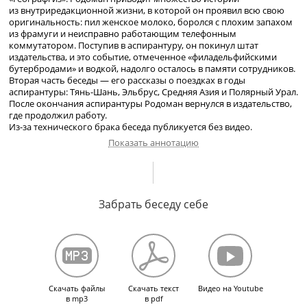
из внутриредакционной жизни, в которой он проявил всю свою
оригинальность: пил женское молоко, боролся с плохим запахом
из фрамуги и неисправно работающим телефонным
коммутатором. Поступив в аспирантуру, он покинул штат
издательства, и это событие, отмеченное «филадельфийскими
бутербродами» и водкой, надолго осталось в памяти сотрудников.
Вторая часть беседы — его рассказы о поездках в годы
аспирантуры:
Тянь-Шань
, Эльбрус, Средняя Азия и Полярный Урал.
После окончания аспирантуры Родоман вернулся в издательство,
где продолжил работу.
Из-за
технического брака беседа публикуется без видео.
Показать аннотацию
Начало работы в издательстве «Географгиз». Обстановка, зарплата
и расценки за публикации. Первая публикация и первые
Забрать беседу себе
отредактированные книги. Развлечения с коллегами
по издательству. Казусы издательского дела. Поступление
в аспирантуру Института географии. О Д. Л. Арманде. Временное
прощание с издательством «Географгиз». Путешествия и поездки
во время аспирантуры: Павлоград, Крым,
Тянь-Шань
, первое
прохождение хребтов Алатау под флагом ВЦСПС, Самарканд,
Бухара, Ургенч, Хива, Нукус. Поездка во время отпуска
Скачать файлы
Скачать текст
Видео на Youtube
в «Географгизе» за Полярный круг и к Баренцеву морю.
в mp3
в pdf