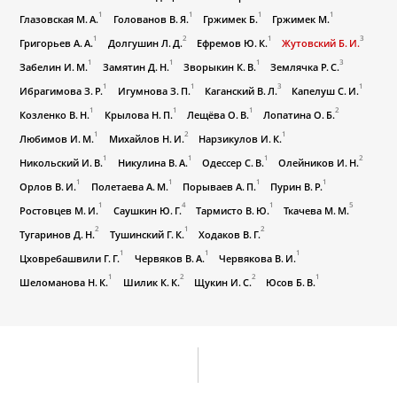
1
1
1
1
Глазовская М. А.
Голованов В. Я.
Гржимек Б.
Гржимек М.
1
2
1
3
Григорьев А. А.
Долгушин Л. Д.
Ефремов Ю. К.
Жутовский Б. И.
1
1
1
3
Забелин И. М.
Замятин Д. Н.
Зворыкин К. В.
Землячка Р. С.
1
1
3
1
Ибрагимова З. Р.
Игумнова З. П.
Каганский В. Л.
Капелуш С. И.
1
1
1
2
Козленко В. Н.
Крылова Н. П.
Лещёва О. В.
Лопатина О. Б.
1
2
1
Любимов И. М.
Михайлов Н. И.
Нарзикулов И. К.
1
1
1
2
Никольский И. В.
Никулина В. А.
Одессер С. В.
Олейников И. Н.
1
1
1
1
Орлов В. И.
Полетаева А. М.
Порываев А. П.
Пурин В. Р.
1
4
1
5
Ростовцев М. И.
Саушкин Ю. Г.
Тармисто В. Ю.
Ткачева М. М.
2
1
2
Тугаринов Д. Н.
Тушинский Г. К.
Ходаков В. Г.
1
1
1
Цховребашвили Г. Г.
Червяков В. А.
Червякова В. И.
1
2
2
1
Шеломанова Н. К.
Шилик К. К.
Щукин И. С.
Юсов Б. В.