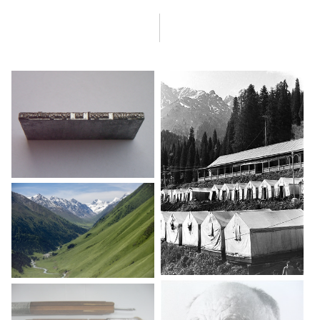
Продолжение про поездки во время аспирантуры: Пярну,
Полярно-Уральская
экспедиция Академии наук, Эльбрус.
Окончание аспирантуры и возвращение в «Географгиз». О книге
Д. Л. Арманада «Нам и внукам». Самодеятельность
в «Географгизе». Скандал с ежегодником «Земля и люди».
Взаимоотношения с Главлитом.