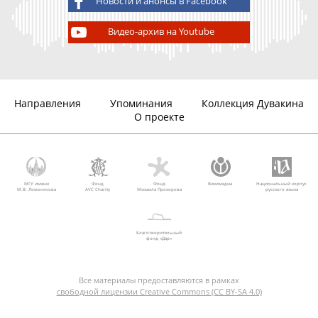
Новости и анонсы в Facebook
Видео-архив на Youtube
Направления
Упоминания
Коллекция Дувакина
О проекте
МГУ имени
Фонд
Фонд
Викимедиа
Национальный корпус
М.В. Ломоносова
AVC Charity
Михаила Прохорова
русского языка
Благотворительный
фонд «Дар»
Все материалы предоставляются в рамках
свободной лицензии Creative Commons (CC BY-SA 4.0)