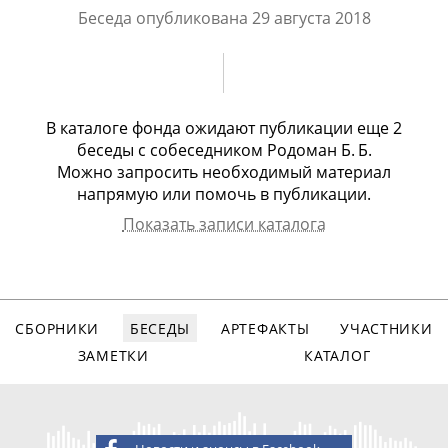
Беседа опубликована
29 августа 2018
В каталоге фонда ожидают публикации еще
2
беседы
с
собеседником Родоман Б. Б.
Можно запросить необходимый материал
напрямую или помочь в публикации.
Показать записи каталога
Собеседник
Арх.номер
Дата записи
Вид записи
Родоман Борис
1945
01.12.2015
видео, 217
Борисович
мин.
СБОРНИКИ
БЕСЕДЫ
АРТЕФАКТЫ
УЧАСТНИКИ
Родоман Борис
2392
09.07.2020
видео, 60
Борисович
мин.
ЗАМЕТКИ
КАТАЛОГ