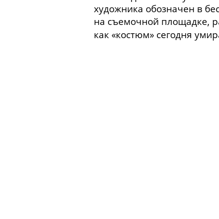
художника обозначен в бес
на съемочной площадке, р
как «костюм» сегодня умир
Семья Кочергиных. Эвакуа
к рисункам отца.
Первые го
коммунальная семья. Худож
гример. Становление худож
по костюмам на Ленфильм
в сериалах. Работа с Алек