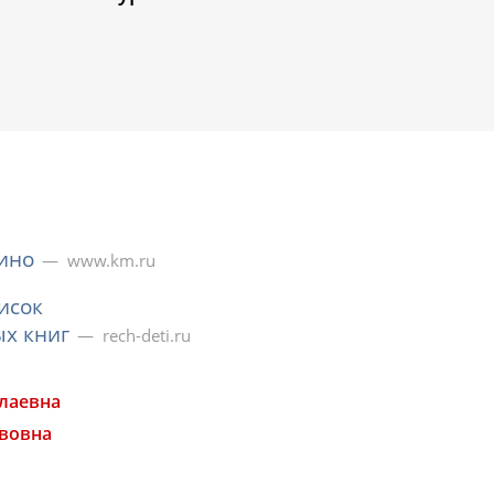
ино
www.km.ru
исок
х книг
rech-deti.ru
лаевна
авовна