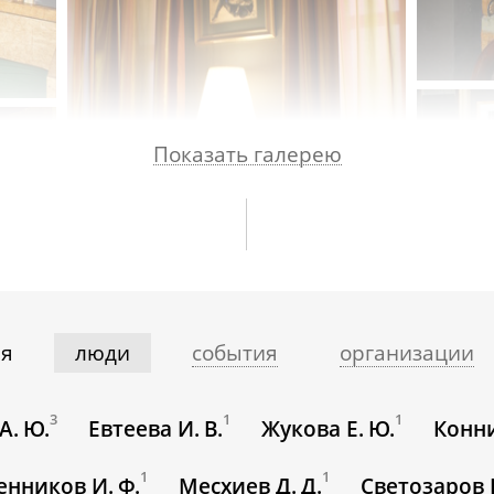
Показать галерею
ия
люди
события
организации
3
1
1
А. Ю.
Евтеева И. В.
Жукова Е. Ю.
Конни
1
1
нников И. Ф.
Месхиев Д. Д.
Светозаров В