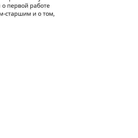
 о первой работе
м-старшим
и о том,
Вокруг света». Отношение
из эвакуации:
ая работа в театре:
: ассистент художника
 художниками. Работа