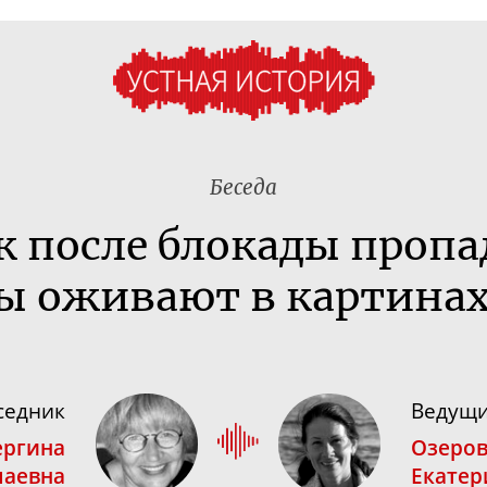
Беседа
к после блокады пропа
ы оживают в картинах
седник
Ведущ
ергина
Озеров
лаевна
Екатер