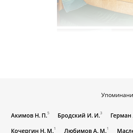
Упоминан
5
3
Акимов Н. П.
Бродский И. И.
Герман 
1
1
Кочергин Н. М.
Любимов А. М.
Масле