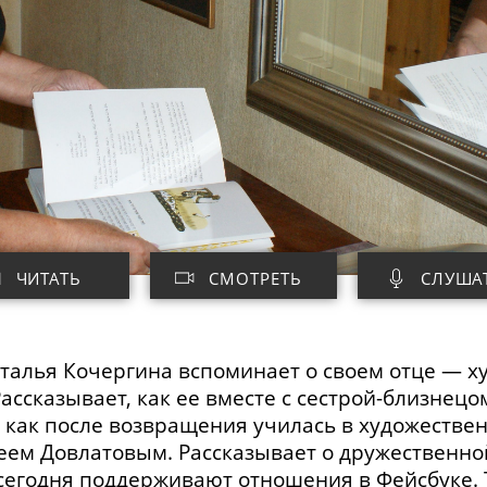
ЧИТАТЬ
СМОТРЕТЬ
СЛУША
аталья Кочергина вспоминает о своем отце
—
ху
ссказывает, как ее вместе с
сестрой-близнецо
, как после возвращения училась в художестве
еем Довлатовым. Рассказывает о дружественной
 сегодня поддерживают отношения в Фейсбуке. 