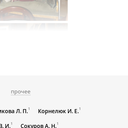
прочее
1
1
кова Л. П.
Корнелюк И. Е.
1
1
. И.
Сокуров А. Н.