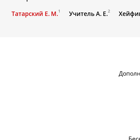
1
2
Татарский Е. М.
Учитель А. Е.
Хейфиц
Допол
Бес