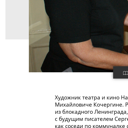
Художник театра и кино Н
Михайловиче Кочергине. Ра
из блокадного Ленинграда
с будущим писателем Серг
как соседи по коммуналке