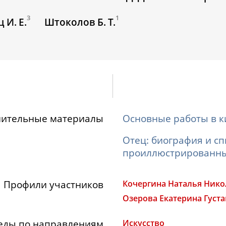
3
1
 И. Е.
Штоколов Б. Т.
нительные материалы
Основные работы в к
Отец: биография и сп
проиллюстрированны
Профили участников
Кочергина Наталья Нико
Озерова Екатерина Густ
еды по направлениям
Искусство