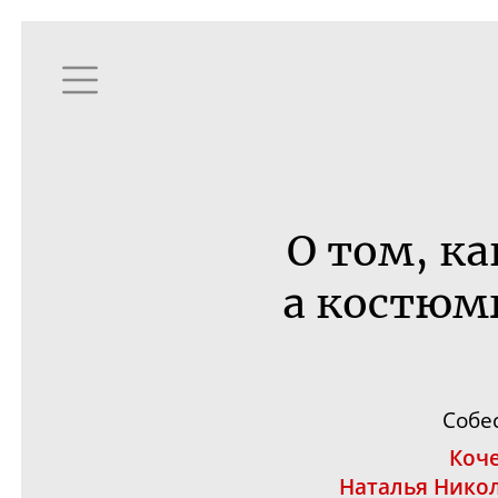
О том, ка
а костюм
Собе
Коч
Наталья Нико