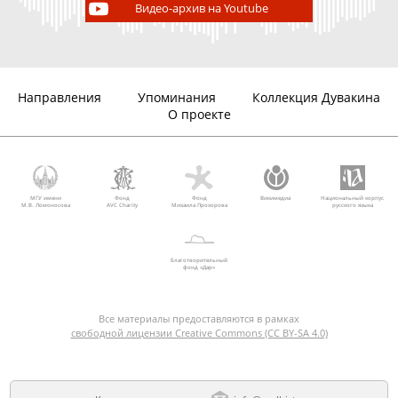
Видео-архив на Youtube
Направления
Упоминания
Коллекция Дувакина
О проекте
МГУ имени
Фонд
Фонд
Викимедиа
Национальный корпус
М.В. Ломоносова
AVC Charity
Михаила Прохорова
русского языка
Благотворительный
фонд «Дар»
Все материалы предоставляются в рамках
свободной лицензии Creative Commons (CC BY-SA 4.0)