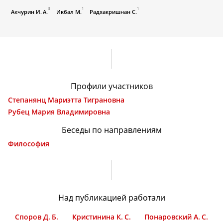
3
1
1
Акчурин И. А.
Икбал М.
Радхакришнан С.
Профили участников
Степанянц Мариэтта Тиграновна
Рубец Мария Владимировна
Беседы по направлениям
Философия
Над публикацией работали
Споров Д. Б.
Кристинина К. С.
Понаровский А. С.