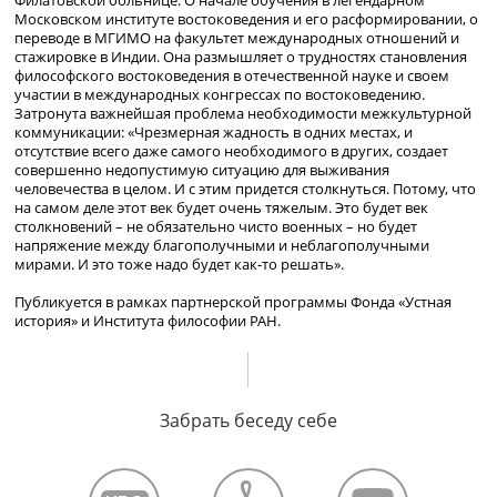
Филатовской больнице. О начале обучения в легендарном
Московском институте востоковедения и его расформировании, о
переводе в МГИМО на факультет международных отношений и
стажировке в Индии. Она размышляет о трудностях становления
философского востоковедения в отечественной науке и своем
участии в международных конгрессах по востоковедению.
Затронута важнейшая проблема необходимости межкультурной
коммуникации: «Чрезмерная жадность в одних местах, и
отсутствие всего даже самого необходимого в других, создает
совершенно недопустимую ситуацию для выживания
человечества в целом. И с этим придется столкнуться. Потому, что
на самом деле этот век будет очень тяжелым. Это будет век
столкновений – не обязательно чисто военных – но будет
напряжение между благополучными и неблагополучными
мирами. И это тоже надо будет как-то решать».
Публикуется в рамках партнерской программы Фонда «Устная
история» и Института философии РАН.
Забрать беседу себе