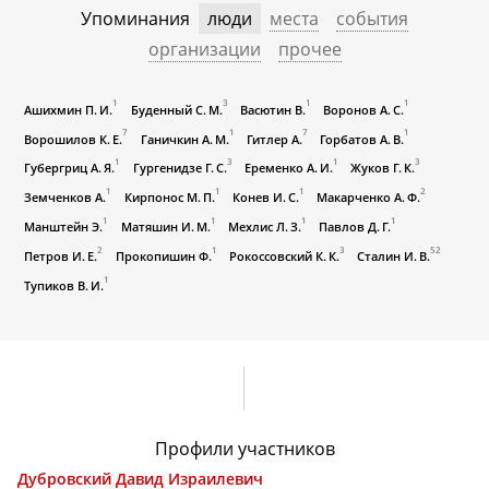
Учеба после войны. Увлечение литературой. Поступление на
Упоминания
люди
места
события
философский факультет Киевского университета. Работа в школе
организации
прочее
преподавателем логики, психологии, астрономии и слесарного
дела. Публикация статьи в «Вопросах философии». Зачисление в
Донецкий медицинский институт исполняющим обязанности
преподавателя философии. Профессура мединститута. Семинар по
1
3
1
1
Ашихмин П. И.
Буденный С. М.
Васютин В.
Воронов А. С.
философским проблемам медицины. Защита диссертации.
7
1
7
1
Ворошилов К. Е.
Ганичкин А. М.
Гитлер А.
Горбатов А. В.
1
3
1
3
Губергриц А. Я.
Гургенидзе Г. С.
Еременко А. И.
Жуков Г. К.
1
1
1
2
Земченков А.
Кирпонос М. П.
Конев И. С.
Макарченко А. Ф.
1
1
1
1
Манштейн Э.
Матяшин И. М.
Мехлис Л. З.
Павлов Д. Г.
2
1
3
52
Петров И. Е.
Прокопишин Ф.
Рокоссовский К. К.
Сталин И. В.
1
Тупиков В. И.
Профили участников
Дубровский Давид Израилевич