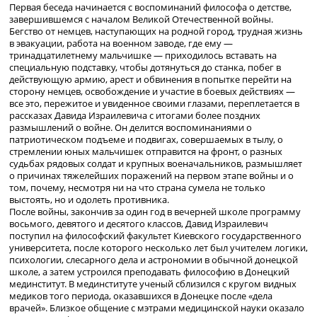
Первая беседа начинается с воспоминаний философа о детстве,
завершившемся с началом Великой Отечественной войны.
Бегство от немцев, наступающих на родной город, трудная жизнь
в эвакуации, работа на военном заводе, где ему —
тринадцатилетнему мальчишке — приходилось вставать на
специальную подставку, чтобы дотянуться до станка, побег в
действующую армию, арест и обвинения в попытке перейти на
сторону немцев, освобождение и участие в боевых действиях —
все это, пережитое и увиденное своими глазами, переплетается в
рассказах Давида Израилевича с итогами более поздних
размышлений о войне. Он делится воспоминаниями о
патриотическом подъеме и подвигах, совершаемых в тылу, о
стремлении юных мальчишек отправится на фронт, о разных
судьбах рядовых солдат и крупных военачальников, размышляет
о причинах тяжелейших поражений на первом этапе войны и о
том, почему, несмотря ни на что страна сумела не только
выстоять, но и одолеть противника.
После войны, закончив за один год в вечерней школе программу
восьмого, девятого и десятого классов, Давид Израилевич
поступил на философский факультет Киевского государственного
университета, после которого несколько лет был учителем логики,
психологии, слесарного дела и астрономии в обычной донецкой
школе, а затем устроился преподавать философию в Донецкий
мединститут. В мединституте ученый сблизился с кругом видных
медиков того периода, оказавшихся в Донецке после «дела
врачей». Близкое общение с мэтрами медицинской науки оказало