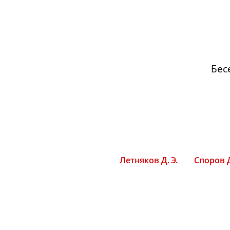
Бес
Летняков Д. Э.
Споров Д