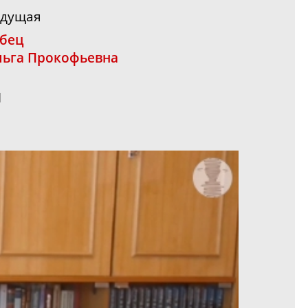
едущая
бец
ьга Прокофьевна
1