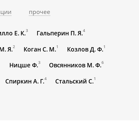
ации
прочее
3
4
ло Е. К.
Гальперин П. Я.
2
1
1
М. Я.
Коган С. М.
Козлов Д. Ф.
1
3
6
Ницше Ф.
Овсянников М. Ф.
4
1
Спиркин А. Г.
Стальский С.