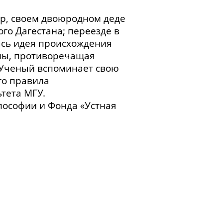
ар, своем двоюродном деде
о Дагестана; переезде в
лась идея происхождения
ны, противоречащая
 Ученый вспоминает свою
го правила
тета МГУ.
лософии и Фонда «Устная
родителях. Аул Алкадар.
ом деде, Гасане Алкадари.
и существовавшим