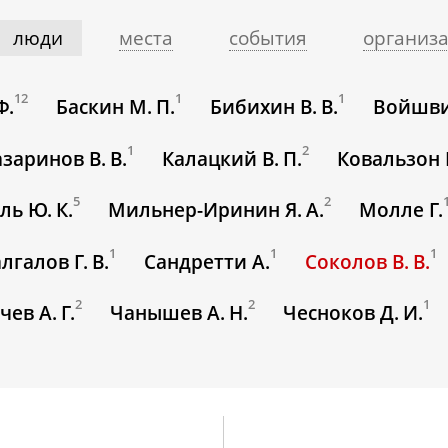
люди
места
события
организ
12
1
1
Ф.
Баскин М. П.
Бибихин В. В.
Войшвил
1
2
заринов В. В.
Калацкий В. П.
Ковальзон 
5
2
ь Ю. К.
Мильнер-Иринин Я. А.
Молле Г.
1
1
1
лгалов Г. В.
Сандретти А.
Соколов В. В.
2
2
1
чев А. Г.
Чанышев А. Н.
Чесноков Д. И.