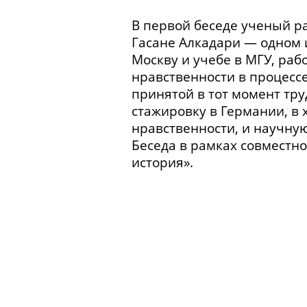
В первой беседе ученый ра
Гасане Алкадари — одном 
Москву и учебе в МГУ, раб
нравственности в процесс
принятой в тот момент тр
стажировку в Германии, в 
нравственности, и научную
Беседа в рамках совместн
история».
О связи между личностью ф
Об условиях жизни в детст
Переписка и отношения с 