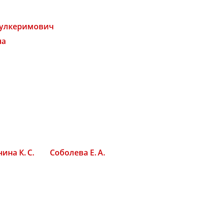
дулкеримович
на
ина К. С.
Соболева Е. А.