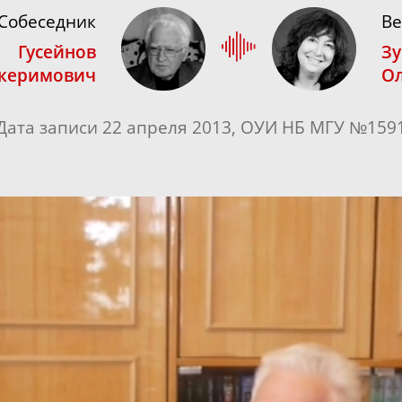
Собеседник
В
Гусейнов
Зу
лкеримович
Ол
Дата записи 22 апреля 2013, ОУИ НБ МГУ №159