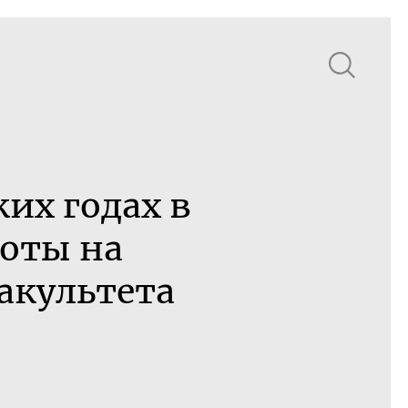
ких годах в
боты на
акультета