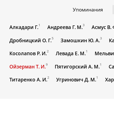
Упоминания
1
3
Алкадари Г.
Андреева Г. М.
Асмус В. 
5
3
Дробницкий О. Г.
Замошкин Ю. А.
Ка
2
1
Косолапов Р. И.
Левада Е. М.
Мельвил
9
1
Ойзерман Т. И.
Пятигорский А. М.
Са
2
1
Титаренко А. И.
Угринович Д. М.
Хар