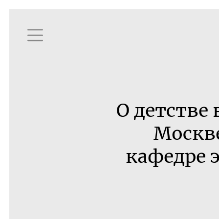
О детстве 
Москве
кафедре 