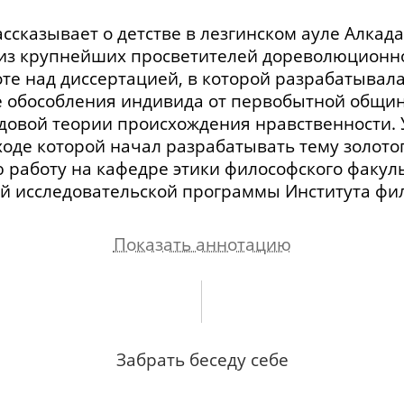
ссказывает о детстве в лезгинском ауле Алкад
из крупнейших просветителей дореволюционног
оте над диссертацией, в которой разрабатыва
е обособления индивида от первобытной общи
удовой теории происхождения нравственности.
ходе которой начал разрабатывать тему золото
 работу на кафедре этики философского факуль
ой исследовательской программы Института фи
Показать аннотацию
илософа и его философией. О своих предках и 
ве и своем отношении к ним. О своем двоюродн
Забрать беседу себе
отцом. Отношение народа к советской власти 