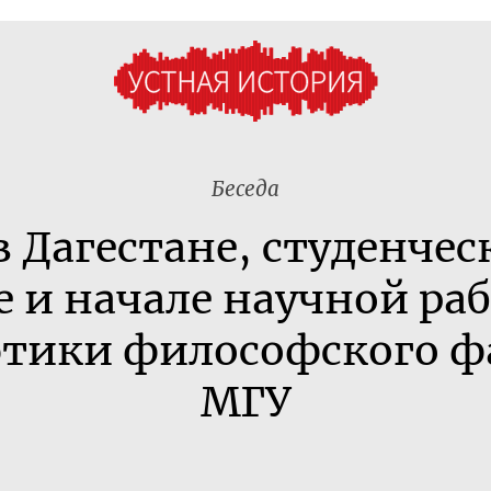
Беседа
в Дагестане, студенчес
 и начале научной ра
этики философского ф
МГУ